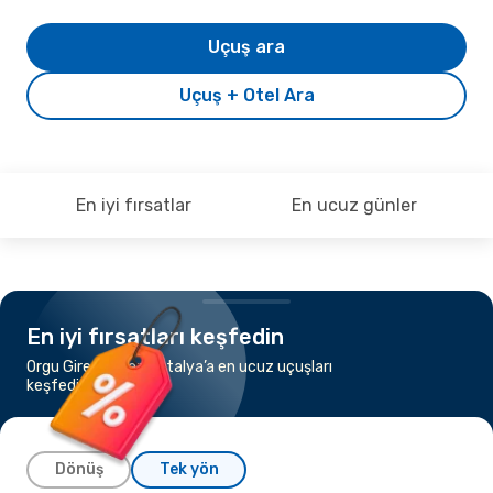
Uçuş ara
Uçuş + Otel Ara
En iyi fırsatlar
En ucuz günler
En iyi fırsatları keşfedin
Orgu Giresun’dan antalya’a en ucuz uçuşları
keşfedin
Dönüş
Tek yön