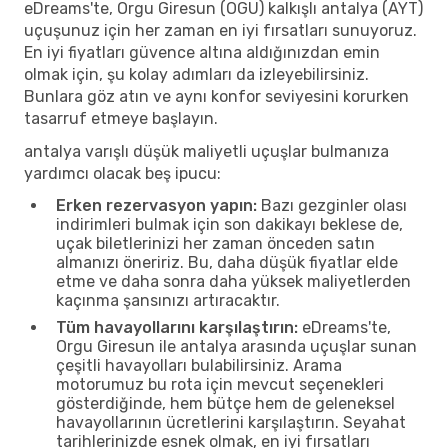
eDreams'te, Orgu Giresun (OGU) kalkışlı antalya (AYT)
uçuşunuz için her zaman en iyi fırsatları sunuyoruz.
En iyi fiyatları güvence altına aldığınızdan emin
olmak için, şu kolay adımları da izleyebilirsiniz.
Bunlara göz atın ve aynı konfor seviyesini korurken
tasarruf etmeye başlayın.
antalya varışlı düşük maliyetli uçuşlar bulmanıza
yardımcı olacak beş ipucu:
Erken rezervasyon yapın:
Bazı gezginler olası
indirimleri bulmak için son dakikayı beklese de,
uçak biletlerinizi her zaman önceden satın
almanızı öneririz. Bu, daha düşük fiyatlar elde
etme ve daha sonra daha yüksek maliyetlerden
kaçınma şansınızı artıracaktır.
Tüm havayollarını karşılaştırın:
eDreams'te,
Orgu Giresun ile antalya arasında uçuşlar sunan
çeşitli havayolları bulabilirsiniz. Arama
motorumuz bu rota için mevcut seçenekleri
gösterdiğinde, hem bütçe hem de geleneksel
havayollarının ücretlerini karşılaştırın. Seyahat
tarihlerinizde esnek olmak, en iyi fırsatları