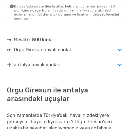
AYT
- OGU
Bu sayfada gösterilen fiyatlar, belirtilen dönemler için son 20
gün içinde geçerli olan fiyatlardır ve nihai fiyat olarak kabul
edilmemelidir. Lütfen stok durumu ve fiyatların değişebileceğini
unutmayın.
Mesafe:
800 kms
Orgu Giresun havalimanları
antalya havalimanları
Orgu Giresun ile antalya
arasındaki uçuşlar
Son zamanlarda Türkiye'deki hayalinizdeki yere
gitmeyi mi hayal ediyorsunuz? Orgu Giresun'den
uzakta bir seyahat planlıyorsanız veya antalya'e