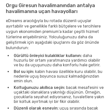
Orgu Giresun havalimanından antalya
havalimanına uçan havayolları
eDreams aracılığıyla bu rotada düzenli uçuşlar
ayırtabilir ve genellikle farklı bütçelere ve tercihlere
uygun ekonomiden premium'a kadar çeşitli hizmet
türlerine erişebilirsiniz. Yolculuğunuzu daha da
geliştirmek için aşağıdaki ipuçlarını da göz önünde
bulundurun:
Gürültü önleyici kulaklıklar kullanın:
daha
huzurlu bir ortam yaratmanıza yardımcı olabilir
ve bu da uçuşunuzu daha konforlu hale getirir.
Bol su için:
kabin havası özellikle kuru olabilir, bu
nedenle uçuş boyunca susuz kalmadığınızdan
emin olun.
Koltuğunuzu akıllıca seçin:
bacak mesafesini ve
uçaktaki olanaklara yakınlığı düşünün. Örneğin,
çocuklarla seyahat ediyorsanız, tuvaletlere yakın
bir koltuk ayırtmak iyi bir fikir olabilir.
Düzenli olarak esneyin:
uçuş sırasında bacak