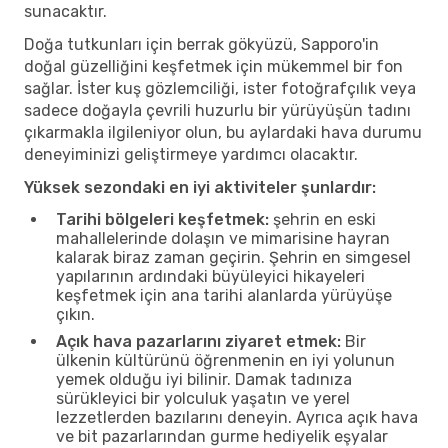
sunacaktır.
Doğa tutkunları için berrak gökyüzü, Sapporo'in
doğal güzelliğini keşfetmek için mükemmel bir fon
sağlar. İster kuş gözlemciliği, ister fotoğrafçılık veya
sadece doğayla çevrili huzurlu bir yürüyüşün tadını
çıkarmakla ilgileniyor olun, bu aylardaki hava durumu
deneyiminizi geliştirmeye yardımcı olacaktır.
Yüksek sezondaki en iyi aktiviteler şunlardır:
Tarihi bölgeleri keşfetmek:
şehrin en eski
mahallelerinde dolaşın ve mimarisine hayran
kalarak biraz zaman geçirin. Şehrin en simgesel
yapılarının ardındaki büyüleyici hikayeleri
keşfetmek için ana tarihi alanlarda yürüyüşe
çıkın.
Açık hava pazarlarını ziyaret etmek:
Bir
ülkenin kültürünü öğrenmenin en iyi yolunun
yemek olduğu iyi bilinir. Damak tadınıza
sürükleyici bir yolculuk yaşatın ve yerel
lezzetlerden bazılarını deneyin. Ayrıca açık hava
ve bit pazarlarından gurme hediyelik eşyalar