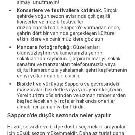
almayı unutmayın!
Konserlere ve festivallere katılmak:
Birçok
şehirde yoğun sezon aylarında çok çeşitli
konserler ve müzik festivalleri
düzenlenmektedir. Sapporo'e varmadan önce,
şehrin dört bir yanında gerçekleşen kültürel
etkinliklere ve canlı müziklere göz atın.
Manzara fotoğrafçılığı:
Güzel anları
ölümsüzleştirin ve kameranızla şehrin
sokaklarında kaybolun. Çarpıcı mimariyi, sokak
sanatını ve manzaraları telefonunuzla veya
dijital kameranızla yakalamak, şehri keşfetmenin
en iyi yollarından biri olabilir.
Bisiklet ve yürüyüş:
Sapporo ve çevresindeki
manzaraları bisikletle veya yürüyerek keşfedin.
Yerel turizm ofislerinden ve uzman rehberlerden
keşfedilecek en iyi rotalar hakkında öneriler
almak her zaman iyi bir fikirdir.
Sapporo'de düşük sezonda neler yapılır
Huzur, sessizlik ve bütçe dostu seçenekler arayanlar
için düşük sezon mükemmeldir. Daha az turist daha