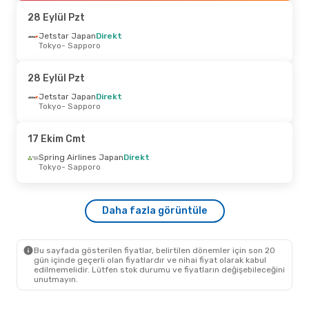
Sapporo
- Tokyo
28 Eylül Pzt
9 Eylül Çar
Jetstar Japan
- 16 Eylül Çar
Direkt
Tokyo
- Sapporo
Spring Airlines Japan
Direkt
Tokyo
- Sapporo
Spring Airlines Japan
Direkt
28 Eylül Pzt
Sapporo
- Tokyo
Jetstar Japan
Direkt
Tokyo
- Sapporo
19 Ekim Pzt
- 21 Ekim Çar
Spring Airlines Japan
Direkt
17 Ekim Cmt
Tokyo
- Sapporo
Spring Airlines Japan
Direkt
Spring Airlines Japan
Direkt
Sapporo
- Tokyo
Tokyo
- Sapporo
23 Eylül Çar
- 25 Eylül Cum
Daha fazla görüntüle
Spring Airlines Japan
Direkt
Nagoya
- Sapporo
Spring Airlines Japan
Direkt
Sapporo
- Nagoya
Bu sayfada gösterilen fiyatlar, belirtilen dönemler için son 20
gün içinde geçerli olan fiyatlardır ve nihai fiyat olarak kabul
edilmemelidir. Lütfen stok durumu ve fiyatların değişebileceğini
unutmayın.