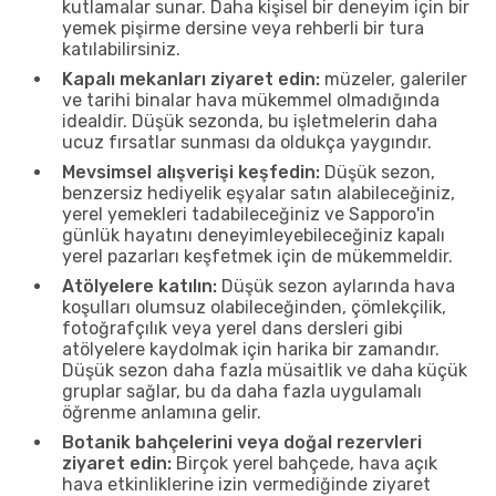
kutlamalar sunar. Daha kişisel bir deneyim için bir
yemek pişirme dersine veya rehberli bir tura
katılabilirsiniz.
Kapalı mekanları ziyaret edin:
müzeler, galeriler
ve tarihi binalar hava mükemmel olmadığında
idealdir. Düşük sezonda, bu işletmelerin daha
ucuz fırsatlar sunması da oldukça yaygındır.
Mevsimsel alışverişi keşfedin:
Düşük sezon,
benzersiz hediyelik eşyalar satın alabileceğiniz,
yerel yemekleri tadabileceğiniz ve Sapporo'in
günlük hayatını deneyimleyebileceğiniz kapalı
yerel pazarları keşfetmek için de mükemmeldir.
Atölyelere katılın:
Düşük sezon aylarında hava
koşulları olumsuz olabileceğinden, çömlekçilik,
fotoğrafçılık veya yerel dans dersleri gibi
atölyelere kaydolmak için harika bir zamandır.
Düşük sezon daha fazla müsaitlik ve daha küçük
gruplar sağlar, bu da daha fazla uygulamalı
öğrenme anlamına gelir.
Botanik bahçelerini veya doğal rezervleri
ziyaret edin:
Birçok yerel bahçede, hava açık
hava etkinliklerine izin vermediğinde ziyaret