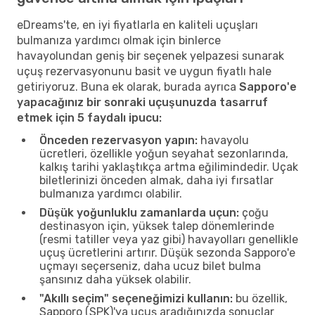
eDreams'te, en iyi fiyatlarla en kaliteli uçuşları
bulmanıza yardımcı olmak için binlerce
havayolundan geniş bir seçenek yelpazesi sunarak
uçuş rezervasyonunu basit ve uygun fiyatlı hale
getiriyoruz. Buna ek olarak, burada ayrıca
Sapporo'e
yapacağınız bir sonraki uçuşunuzda tasarruf
etmek için 5 faydalı ipucu:
Önceden rezervasyon yapın:
havayolu
ücretleri, özellikle yoğun seyahat sezonlarında,
kalkış tarihi yaklaştıkça artma eğilimindedir. Uçak
biletlerinizi önceden almak, daha iyi fırsatlar
bulmanıza yardımcı olabilir.
Düşük yoğunluklu zamanlarda uçun:
çoğu
destinasyon için, yüksek talep dönemlerinde
(resmi tatiller veya yaz gibi) havayolları genellikle
uçuş ücretlerini artırır. Düşük sezonda Sapporo'e
uçmayı seçerseniz, daha ucuz bilet bulma
şansınız daha yüksek olabilir.
"Akıllı seçim" seçeneğimizi kullanın:
bu özellik,
Sapporo (SPK)'ya uçuş aradığınızda sonuçlar