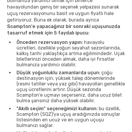
bulmanıza yardımcı olmak için binlerce
havayolundan geniş bir seçenek yelpazesi sunarak
uçuş rezervasyonunu basit ve uygun fiyatlı hale
getiriyoruz. Buna ek olarak, burada ayrıca
Scampton'e yapacağınız bir sonraki uçuşunuzda
tasarruf etmek için 5 faydalı ipucu:
Önceden rezervasyon yapın:
havayolu
ücretleri, özellikle yoğun seyahat sezonlarında,
kalkış tarihi yaklaştıkça artma eğilimindedir. Uçak
biletlerinizi önceden almak, daha iyi fırsatlar
bulmanıza yardımcı olabilir.
Düşük yoğunluklu zamanlarda uçun:
çoğu
destinasyon için, yüksek talep dönemlerinde
(resmi tatiller veya yaz gibi) havayolları genellikle
uçuş ücretlerini artırır. Düşük sezonda
Scampton'e uçmayı seçerseniz, daha ucuz bilet
bulma şansınız daha yüksek olabilir.
"Akıllı seçim" seçeneğimizi kullanın:
bu özellik,
Scampton (SQZ)'ya uçuş aradığınızda sonuçlar
listesinden en ucuz ve en uygun uçuşu
bulmanızı sağlar.