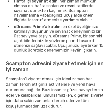
Hafta içi seyahat edin:
her zaman mümkün
olmasa da, hafta sonları ve resmi tatillerde
seyahat etmekten kaçınmak, Scampton
havalimanına yapacağınız uçuşlarda önemli
ölçüde tasarruf etmenize yardımcı olabilir.
eDreams Prime'a katılın:
en özel üyeliğimize
katılmayı düşünün ve seyahat deneyiminizi bir
üst seviyeye taşıyın. eDreams Prime, bir sonraki
uçak biletlerinizde yüzlerce pound tasarruf
etmenizi sağlayacaktır. Uçuşunuzu ayırtırken 15
günlük ücretsiz denememizin keyfini çıkarın.
Scampton adresini ziyaret etmek için en
iyi zaman
Scampton'i ziyaret etmek için ideal zaman her
zaman tercih ettiğiniz aktivitelere ve yerel hava
durumuna bağlıdır. Bazı insanlar güzel havayı tercih
eder ve kalabalıkları umursamazken, diğerleri ziyaret
için daha sakin zamanları tercih eder ve tüm
koşuşturmacadan uzak durur.