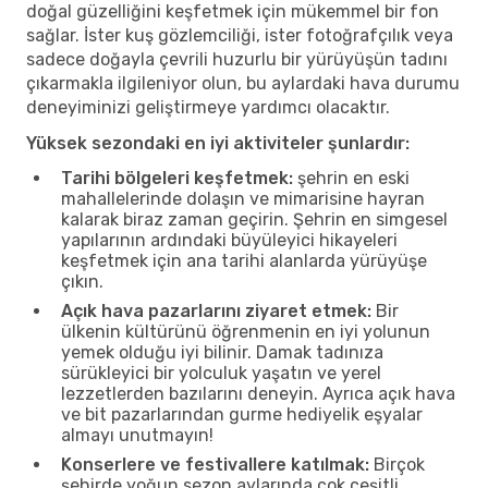
doğal güzelliğini keşfetmek için mükemmel bir fon
sağlar. İster kuş gözlemciliği, ister fotoğrafçılık veya
sadece doğayla çevrili huzurlu bir yürüyüşün tadını
çıkarmakla ilgileniyor olun, bu aylardaki hava durumu
deneyiminizi geliştirmeye yardımcı olacaktır.
Yüksek sezondaki en iyi aktiviteler şunlardır:
Tarihi bölgeleri keşfetmek:
şehrin en eski
mahallelerinde dolaşın ve mimarisine hayran
kalarak biraz zaman geçirin. Şehrin en simgesel
yapılarının ardındaki büyüleyici hikayeleri
keşfetmek için ana tarihi alanlarda yürüyüşe
çıkın.
Açık hava pazarlarını ziyaret etmek:
Bir
ülkenin kültürünü öğrenmenin en iyi yolunun
yemek olduğu iyi bilinir. Damak tadınıza
sürükleyici bir yolculuk yaşatın ve yerel
lezzetlerden bazılarını deneyin. Ayrıca açık hava
ve bit pazarlarından gurme hediyelik eşyalar
almayı unutmayın!
Konserlere ve festivallere katılmak:
Birçok
şehirde yoğun sezon aylarında çok çeşitli