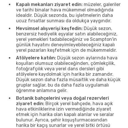
Kapalı mekanları ziyaret edin:
müzeler, galeriler
ve tarihi binalar hava mükemmel olmadığında
idealdir. Düşük sezonda, bu işletmelerin daha
ucuz fırsatlar sunması da oldukça yaygındır.
Mevsimsel alışverişi keşfedin:
Düşük sezon,
benzersiz hediyelik eşyalar satın alabileceğiniz,
yerel yemekleri tadabileceğiniz ve Scampton'in
günlük hayatını deneyimleyebileceğiniz kapalı
yerel pazarları keşfetmek için de mükemmeldir.
Atölyelere katılın:
Düşük sezon aylarında hava
koşulları olumsuz olabileceğinden, çömlekçilik,
fotoğrafçılık veya yerel dans dersleri gibi
atölyelere kaydolmak için harika bir zamandır.
Düşük sezon daha fazla müsaitlik ve daha küçük
gruplar sağlar, bu da daha fazla uygulamalı
öğrenme anlamına gelir.
Botanik bahçelerini veya doğal rezervleri
ziyaret edin:
Birçok yerel bahçede, hava açık
hava etkinliklerine izin vermediğinde ziyaret
etmek için harika olan kapalı alanlar ve seralar
bulunur. Ayrıca, şehir koşuşturmacasından
harika bir kaçış sunarlar ve yerel bitki örtüsü