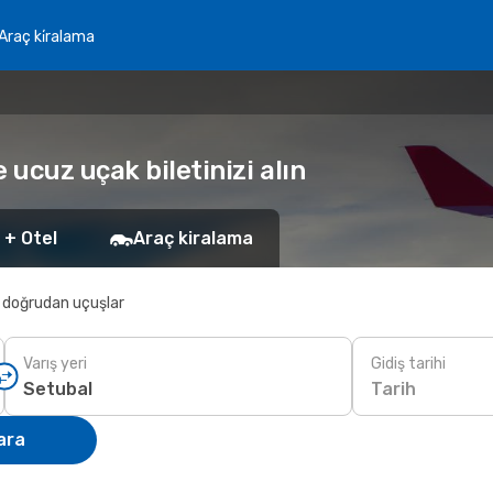
Araç ki̇ralama
 ucuz uçak biletinizi alın
 + Otel
Araç kiralama
 doğrudan uçuşlar
Varış yeri
Gidiş tarihi
Tarih
ara