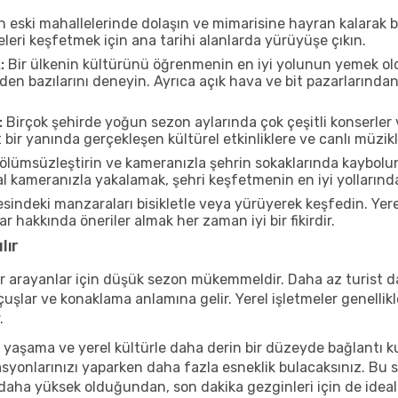
n eski mahallelerinde dolaşın ve mimarisine hayran kalarak 
eleri keşfetmek için ana tarihi alanlarda yürüyüşe çıkın.
:
Bir ülkenin kültürünü öğrenmenin en iyi yolunun yemek oldu
rden bazılarını deneyin. Ayrıca açık hava ve bit pazarlarınd
:
Birçok şehirde yoğun sezon aylarında çok çeşitli konserler 
bir yanında gerçekleşen kültürel etkinliklere ve canlı müzikl
ölümsüzleştirin ve kameranızla şehrin sokaklarında kaybolun
 kameranızla yakalamak, şehri keşfetmenin en iyi yollarından 
sindeki manzaraları bisikletle veya yürüyerek keşfedin. Yer
r hakkında öneriler almak her zaman iyi bir fikirdir.
lır
r arayanlar için düşük sezon mükemmeldir. Daha az turist da
lar ve konaklama anlamına gelir. Yerel işletmeler genellikle
.
 yaşama ve yerel kültürle daha derin bir düzeyde bağlantı k
asyonlarınızı yaparken daha fazla esneklik bulacaksınız. Bu 
ı daha yüksek olduğundan, son dakika gezginleri için de ideal