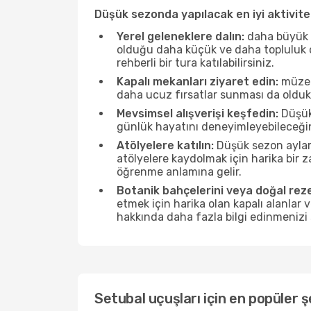
Düşük sezonda yapılacak en iyi aktivitel
Yerel geleneklere dalın:
daha büyük f
olduğu daha küçük ve daha topluluk od
rehberli bir tura katılabilirsiniz.
Kapalı mekanları ziyaret edin:
müzele
daha ucuz fırsatlar sunması da olduk
Mevsimsel alışverişi keşfedin:
Düşük 
günlük hayatını deneyimleyebileceğin
Atölyelere katılın:
Düşük sezon ayları
atölyelere kaydolmak için harika bir
öğrenme anlamına gelir.
Botanik bahçelerini veya doğal reze
etmek için harika olan kapalı alanlar 
hakkında daha fazla bilgi edinmenizi 
Setubal uçuşları için en popüler ş