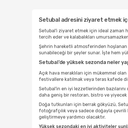
Setubal adresini ziyaret etmek iç
Setubal'i ziyaret etmek için ideal zaman h
tercih eder ve kalabalıkları umursamazken
Şehrin hareketli atmosferinden hoşlanan b
sunabileceği bir şeyler sunar. İşte hem yü
Setubal'de yüksek sezonda neler yap
Açık hava meraklıları için mükemmel olan 
festivallere katılmak veya teras kafede d
Setubal'in en iyi lezzetlerinden bazılar
daha geniş bir restoran, bistro ve yiyecek
Doğa tutkunları için berrak gökyüzü, Setub
fotoğrafçılık veya sadece doğayla çevrili
geliştirmeye yardımcı olacaktır.
Yüksek sezondaki en iyi aktiviteler şunl