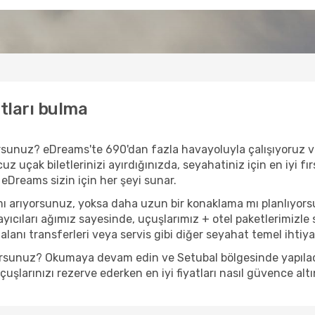
atları bulma
ıyorsunuz? eDreams'te 690'dan fazla havayoluyla çalışıyoruz 
z uçak biletlerinizi ayırdığınızda, seyahatiniz için en iyi fır
 eDreams sizin için her şeyi sunar.
mı arıyorsunuz, yoksa daha uzun bir konaklama mı planlıyor
yıcıları ağımız sayesinde, uçuşlarımız + otel paketlerimizle s
anı transferleri veya servis gibi diğer seyahat temel ihtiyaçl
yorsunuz? Okumaya devam edin ve Setubal bölgesinde yapılacak
şlarınızı rezerve ederken en iyi fiyatları nasıl güvence altı