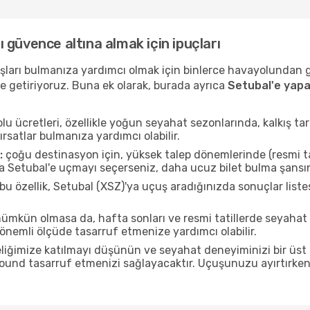
nı güvence altına almak için ipuçları
uçuşları bulmanıza yardımcı olmak için binlerce havayolundan
e getiriyoruz. Buna ek olarak, burada ayrıca
Setubal'e yapa
u ücretleri, özellikle yoğun seyahat sezonlarında, kalkış tar
ırsatlar bulmanıza yardımcı olabilir.
:
çoğu destinasyon için, yüksek talep dönemlerinde (resmi tati
da Setubal'e uçmayı seçerseniz, daha ucuz bilet bulma şansın
bu özellik, Setubal (XSZ)'ya uçuş aradığınızda sonuçlar li
mkün olmasa da, hafta sonları ve resmi tatillerde seyahat
nemli ölçüde tasarruf etmenize yardımcı olabilir.
liğimize katılmayı düşünün ve seyahat deneyiminizi bir üst 
 pound tasarruf etmenizi sağlayacaktır. Uçuşunuzu ayırtırke