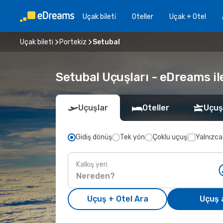
Uçak bi̇leti̇
Oteller
Uçak + Otel
Uçak bileti
Portekiz
Setubal
Setubal Uçuşları - eDreams ile
Uçuşlar
Oteller
Uçuş
Gidiş dönüş
Tek yön
Çoklu uçuş
Yalnızca
Kalkış yeri
Uçuş + Otel Ara
Uçuş 