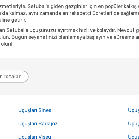
metleriyle, Setubal'e giden gezginler için en popüler kalkış ş
kla kalmaz, aynı zamanda en rekabetçi ücretleri de sağlama 
ine getirir.
den Setubal'e uçuşunuzu ayırtmak hızlı ve kolaydır. Mevcut 
lun. Bugün seyahatinizi planlamaya başlayın ve eDreams arac
 olun!
er rotalar
Uçuşları Sines
Uçuş
Uçuşları Badajoz
Uçuş
Uçuşları Viseu
Uçuş