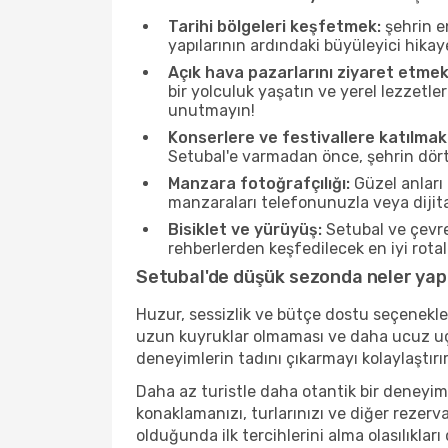
Tarihi bölgeleri keşfetmek:
şehrin e
yapılarının ardındaki büyüleyici hikay
Açık hava pazarlarını ziyaret etmek
bir yolculuk yaşatın ve yerel lezzetle
unutmayın!
Konserlere ve festivallere katılmak
Setubal'e varmadan önce, şehrin dört 
Manzara fotoğrafçılığı:
Güzel anları 
manzaraları telefonunuzla veya dijital
Bisiklet ve yürüyüş:
Setubal ve çevre
rehberlerden keşfedilecek en iyi rotala
Setubal'de düşük sezonda neler yapı
Huzur, sessizlik ve bütçe dostu seçenekle
uzun kuyruklar olmaması ve daha ucuz uçuş
deneyimlerin tadını çıkarmayı kolaylaştırır
Daha az turistle daha otantik bir deneyim
konaklamanızı, turlarınızı ve diğer rezerv
olduğunda ilk tercihlerini alma olasılıklar