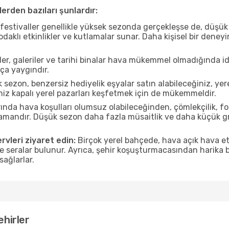
erden bazıları şunlardır:
estivaller genellikle yüksek sezonda gerçekleşse de, düşük 
aklı etkinlikler ve kutlamalar sunar. Daha kişisel bir deney
r, galeriler ve tarihi binalar hava mükemmel olmadığında id
ça yaygındır.
sezon, benzersiz hediyelik eşyalar satın alabileceğiniz, yer
iz kapalı yerel pazarları keşfetmek için de mükemmeldir.
nda hava koşulları olumsuz olabileceğinden, çömlekçilik, foto
 zamandır. Düşük sezon daha fazla müsaitlik ve daha küçük g
rvleri ziyaret edin:
Birçok yerel bahçede, hava açık hava etk
ve seralar bulunur. Ayrıca, şehir koşuşturmacasından harika bi
sağlarlar.
ehirler