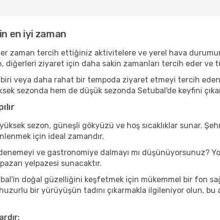
in en iyi zaman
er zaman tercih ettiğiniz aktivitelere ve yerel hava durumun
, diğerleri ziyaret için daha sakin zamanları tercih eder v
iri veya daha rahat bir tempoda ziyaret etmeyi tercih eden b
ksek sezonda hem de düşük sezonda Setubal'de keyfini çıkarabi
ılır
yüksek sezon, güneşli gökyüzü ve hoş sıcaklıklar sunar. Şehr
inlenmek için ideal zamandır.
ını denemeyi ve gastronomiye dalmayı mı düşünüyorsunuz? Yo
 pazarı yelpazesi sunacaktır.
al'in doğal güzelliğini keşfetmek için mükemmel bir fon sağla
 huzurlu bir yürüyüşün tadını çıkarmakla ilgileniyor olun, b
ardır: