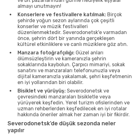
ve bit pazarlarından gurme hediyelik eşyalar
almayı unutmayın!
Konserlere ve festivallere katılmak:
Birçok
şehirde yoğun sezon aylarında çok çeşitli
konserler ve müzik festivalleri
düzenlenmektedir. Severodonetsk'e varmadan
önce, şehrin dört bir yanında gerçekleşen
kültürel etkinliklere ve canlı müziklere göz atın.
Manzara fotoğrafçılığı:
Güzel anları
ölümsüzleştirin ve kameranızla şehrin
sokaklarında kaybolun. Çarpıcı mimariyi, sokak
sanatını ve manzaraları telefonunuzla veya
dijital kameranızla yakalamak, şehri keşfetmenin
en iyi yollarından biri olabilir.
Bisiklet ve yürüyüş:
Severodonetsk ve
çevresindeki manzaraları bisikletle veya
yürüyerek keşfedin. Yerel turizm ofislerinden ve
uzman rehberlerden keşfedilecek en iyi rotalar
hakkında öneriler almak her zaman iyi bir fikirdir.
Severodonetsk'de düşük sezonda neler
yapılır