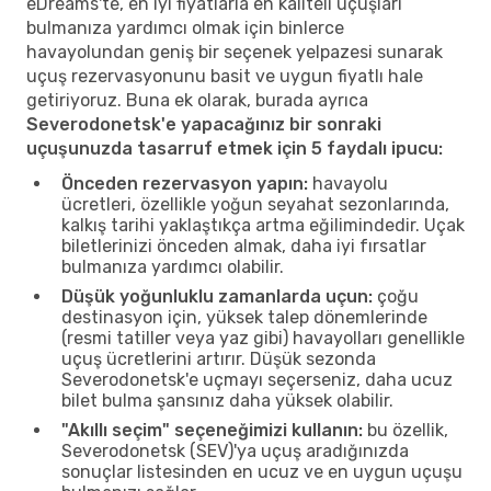
eDreams'te, en iyi fiyatlarla en kaliteli uçuşları
bulmanıza yardımcı olmak için binlerce
havayolundan geniş bir seçenek yelpazesi sunarak
uçuş rezervasyonunu basit ve uygun fiyatlı hale
getiriyoruz. Buna ek olarak, burada ayrıca
Severodonetsk'e yapacağınız bir sonraki
uçuşunuzda tasarruf etmek için 5 faydalı ipucu:
Önceden rezervasyon yapın:
havayolu
ücretleri, özellikle yoğun seyahat sezonlarında,
kalkış tarihi yaklaştıkça artma eğilimindedir. Uçak
biletlerinizi önceden almak, daha iyi fırsatlar
bulmanıza yardımcı olabilir.
Düşük yoğunluklu zamanlarda uçun:
çoğu
destinasyon için, yüksek talep dönemlerinde
(resmi tatiller veya yaz gibi) havayolları genellikle
uçuş ücretlerini artırır. Düşük sezonda
Severodonetsk'e uçmayı seçerseniz, daha ucuz
bilet bulma şansınız daha yüksek olabilir.
"Akıllı seçim" seçeneğimizi kullanın:
bu özellik,
Severodonetsk (SEV)'ya uçuş aradığınızda
sonuçlar listesinden en ucuz ve en uygun uçuşu