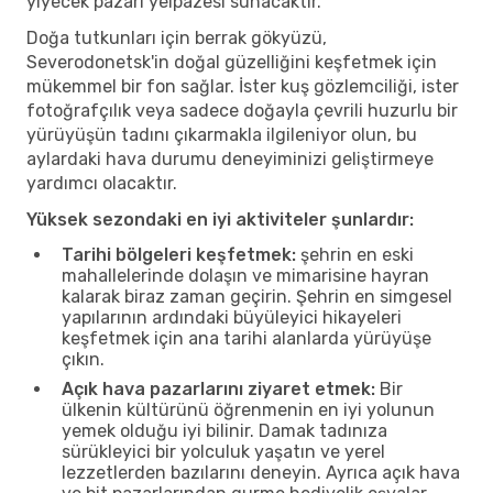
yiyecek pazarı yelpazesi sunacaktır.
Doğa tutkunları için berrak gökyüzü,
Severodonetsk'in doğal güzelliğini keşfetmek için
mükemmel bir fon sağlar. İster kuş gözlemciliği, ister
fotoğrafçılık veya sadece doğayla çevrili huzurlu bir
yürüyüşün tadını çıkarmakla ilgileniyor olun, bu
aylardaki hava durumu deneyiminizi geliştirmeye
yardımcı olacaktır.
Yüksek sezondaki en iyi aktiviteler şunlardır:
Tarihi bölgeleri keşfetmek:
şehrin en eski
mahallelerinde dolaşın ve mimarisine hayran
kalarak biraz zaman geçirin. Şehrin en simgesel
yapılarının ardındaki büyüleyici hikayeleri
keşfetmek için ana tarihi alanlarda yürüyüşe
çıkın.
Açık hava pazarlarını ziyaret etmek:
Bir
ülkenin kültürünü öğrenmenin en iyi yolunun
yemek olduğu iyi bilinir. Damak tadınıza
sürükleyici bir yolculuk yaşatın ve yerel
lezzetlerden bazılarını deneyin. Ayrıca açık hava