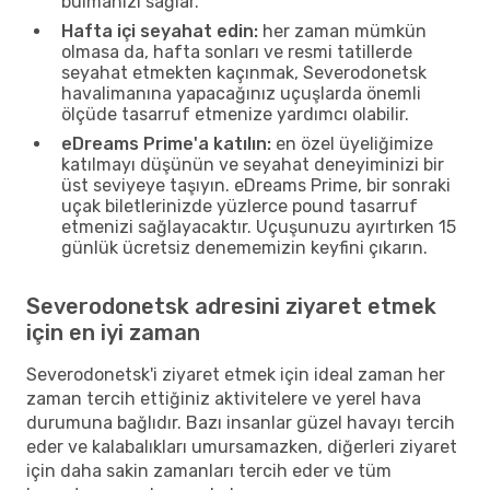
bulmanızı sağlar.
Hafta içi seyahat edin:
her zaman mümkün
olmasa da, hafta sonları ve resmi tatillerde
seyahat etmekten kaçınmak, Severodonetsk
havalimanına yapacağınız uçuşlarda önemli
ölçüde tasarruf etmenize yardımcı olabilir.
eDreams Prime'a katılın:
en özel üyeliğimize
katılmayı düşünün ve seyahat deneyiminizi bir
üst seviyeye taşıyın. eDreams Prime, bir sonraki
uçak biletlerinizde yüzlerce pound tasarruf
etmenizi sağlayacaktır. Uçuşunuzu ayırtırken 15
günlük ücretsiz denememizin keyfini çıkarın.
Severodonetsk adresini ziyaret etmek
için en iyi zaman
Severodonetsk'i ziyaret etmek için ideal zaman her
zaman tercih ettiğiniz aktivitelere ve yerel hava
durumuna bağlıdır. Bazı insanlar güzel havayı tercih
eder ve kalabalıkları umursamazken, diğerleri ziyaret
için daha sakin zamanları tercih eder ve tüm