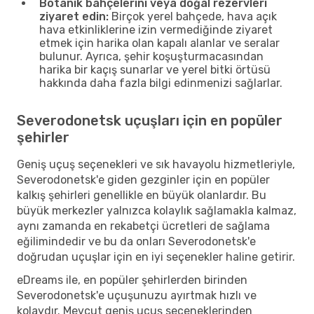
Botanik bahçelerini veya doğal rezervleri
ziyaret edin:
Birçok yerel bahçede, hava açık
hava etkinliklerine izin vermediğinde ziyaret
etmek için harika olan kapalı alanlar ve seralar
bulunur. Ayrıca, şehir koşuşturmacasından
harika bir kaçış sunarlar ve yerel bitki örtüsü
hakkında daha fazla bilgi edinmenizi sağlarlar.
Severodonetsk uçuşları için en popüler
şehirler
Geniş uçuş seçenekleri ve sık havayolu hizmetleriyle,
Severodonetsk'e giden gezginler için en popüler
kalkış şehirleri genellikle en büyük olanlardır. Bu
büyük merkezler yalnızca kolaylık sağlamakla kalmaz,
aynı zamanda en rekabetçi ücretleri de sağlama
eğilimindedir ve bu da onları Severodonetsk'e
doğrudan uçuşlar için en iyi seçenekler haline getirir.
eDreams ile, en popüler şehirlerden birinden
Severodonetsk'e uçuşunuzu ayırtmak hızlı ve
kolaydır. Mevcut geniş uçuş seçeneklerinden