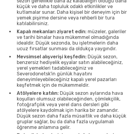
sezon genellikle daha az kalabalığın olduğu daha
küçük ve daha topluluk odaklı etkinlikler ve
kutlamalar sunar. Daha kişisel bir deneyim için bir
yemek pişirme dersine veya rehberli bir tura
katılabilirsiniz.
Kapalı mekanları ziyaret edin:
müzeler, galeriler
ve tarihi binalar hava mükemmel olmadığında
idealdir. Düşük sezonda, bu işletmelerin daha
ucuz fırsatlar sunması da oldukça yaygındır.
Mevsimsel alışverişi keşfedin:
Düşük sezon,
benzersiz hediyelik eşyalar satın alabileceğiniz,
yerel yemekleri tadabileceğiniz ve
Severodonetsk'in günlük hayatını
deneyimleyebileceğiniz kapalı yerel pazarları
keşfetmek için de mükemmeldir.
Atölyelere katılın:
Düşük sezon aylarında hava
koşulları olumsuz olabileceğinden, çömlekçilik,
fotoğrafçılık veya yerel dans dersleri gibi
atölyelere kaydolmak için harika bir zamandır.
Düşük sezon daha fazla müsaitlik ve daha küçük
gruplar sağlar, bu da daha fazla uygulamalı
öğrenme anlamına gelir.