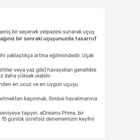
 geniş bir seçenek yelpazesi sunarak uçuş
ağınız bir sonraki uçuşunuzda tasarruf
ihi yaklaştıkça artma eğilimindedir. Uçak
ller veya yaz gibi) havayolları genellikle
z daha yüksek olabilir.
esinden en ucuz ve en uygun uçuşu
t etmekten kaçınmak, Simbai havalimanına
seviyeye taşıyın. eDreams Prime, bir
n 15 günlük ücretsiz denememizin keyfini