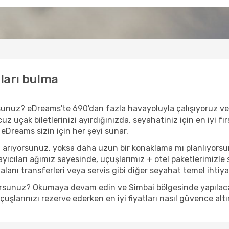
tları bulma
yorsunuz? eDreams'te 690'dan fazla havayoluyla çalışıyoruz v
z uçak biletlerinizi ayırdığınızda, seyahatiniz için en iyi fır
 eDreams sizin için her şeyi sunar.
ı arıyorsunuz, yoksa daha uzun bir konaklama mı planlıyors
yıcıları ağımız sayesinde, uçuşlarımız + otel paketlerimizle s
anı transferleri veya servis gibi diğer seyahat temel ihtiyaçl
yorsunuz? Okumaya devam edin ve Simbai bölgesinde yapılacak 
şlarınızı rezerve ederken en iyi fiyatları nasıl güvence altı