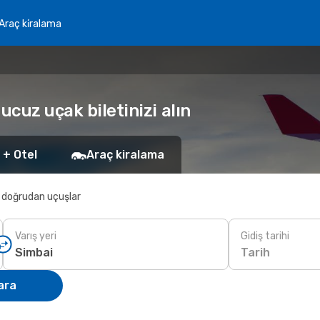
Araç ki̇ralama
ucuz uçak biletinizi alın
 + Otel
Araç kiralama
 doğrudan uçuşlar
Varış yeri
Gidiş tarihi
Tarih
ara