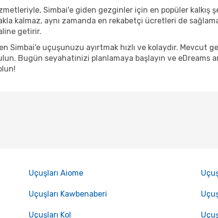
etleriyle, Simbai'e giden gezginler için en popüler kalkış şe
kla kalmaz, aynı zamanda en rekabetçi ücretleri de sağlama 
ine getirir.
den Simbai'e uçuşunuzu ayırtmak hızlı ve kolaydır. Mevcut g
lun. Bugün seyahatinizi planlamaya başlayın ve eDreams arac
olun!
Uçuşları Aiome
Uçuş
Uçuşları Kawbenaberi
Uçuş
Uçuşları Kol
Uçuş