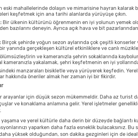
n eski mahallelerinde dolaşın ve mimarisine hayran kalarak 
eleri keşfetmek için ana tarihi alanlarda yürüyüşe çıkın.
:
Bir ülkenin kültürünü öğrenmenin en iyi yolunun yemek oldu
rden bazılarını deneyin. Ayrıca açık hava ve bit pazarlarınd
:
Birçok şehirde yoğun sezon aylarında çok çeşitli konserler 
ir yanında gerçekleşen kültürel etkinliklere ve canlı müzikle
ölümsüzleştirin ve kameranızla şehrin sokaklarında kaybolun
 kameranızla yakalamak, şehri keşfetmenin en iyi yollarından 
indeki manzaraları bisikletle veya yürüyerek keşfedin. Yere
r hakkında öneriler almak her zaman iyi bir fikirdir.
ır
r arayanlar için düşük sezon mükemmeldir. Daha az turist da
lar ve konaklama anlamına gelir. Yerel işletmeler genellikle
.
 yaşama ve yerel kültürle daha derin bir düzeyde bağlantı k
asyonlarınızı yaparken daha fazla esneklik bulacaksınız. Bu 
ı daha yüksek olduğundan, son dakika gezginleri için de ideal