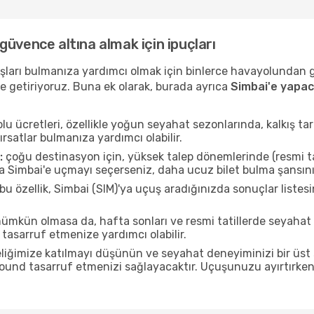
ı güvence altına almak için ipuçları
uçuşları bulmanıza yardımcı olmak için binlerce havayolundan
e getiriyoruz. Buna ek olarak, burada ayrıca
Simbai'e yapac
u ücretleri, özellikle yoğun seyahat sezonlarında, kalkış tar
ırsatlar bulmanıza yardımcı olabilir.
:
çoğu destinasyon için, yüksek talep dönemlerinde (resmi tati
da Simbai'e uçmayı seçerseniz, daha ucuz bilet bulma şansını
bu özellik, Simbai (SIM)'ya uçuş aradığınızda sonuçlar list
mkün olmasa da, hafta sonları ve resmi tatillerde seyaha
tasarruf etmenize yardımcı olabilir.
liğimize katılmayı düşünün ve seyahat deneyiminizi bir üst 
 pound tasarruf etmenizi sağlayacaktır. Uçuşunuzu ayırtırke