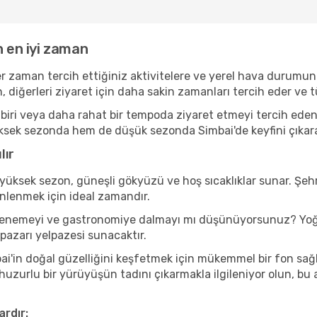
n en iyi zaman
r zaman tercih ettiğiniz aktivitelere ve yerel hava durumuna
, diğerleri ziyaret için daha sakin zamanları tercih eder v
iri veya daha rahat bir tempoda ziyaret etmeyi tercih eden b
ksek sezonda hem de düşük sezonda Simbai'de keyfini çıkarabile
lır
yüksek sezon, güneşli gökyüzü ve hoş sıcaklıklar sunar. Şehr
inlenmek için ideal zamandır.
nı denemeyi ve gastronomiye dalmayı mı düşünüyorsunuz? Yoğ
 pazarı yelpazesi sunacaktır.
i'in doğal güzelliğini keşfetmek için mükemmel bir fon sağlar
 huzurlu bir yürüyüşün tadını çıkarmakla ilgileniyor olun, b
ardır: