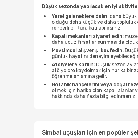
Düşük sezonda yapılacak en iyi aktivitel
Yerel geleneklere dalın:
daha büyük f
olduğu daha küçük ve daha topluluk od
rehberli bir tura katılabilirsiniz.
Kapalı mekanları ziyaret edin:
müzele
daha ucuz fırsatlar sunması da olduk
Mevsimsel alışverişi keşfedin:
Düşük 
günlük hayatını deneyimleyebileceğin
Atölyelere katılın:
Düşük sezon ayları
atölyelere kaydolmak için harika bir
öğrenme anlamına gelir.
Botanik bahçelerini veya doğal reze
etmek için harika olan kapalı alanlar 
hakkında daha fazla bilgi edinmenizi 
Simbai uçuşları için en popüler şe