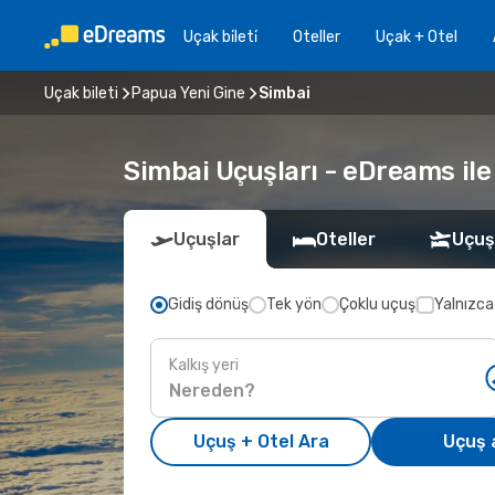
Uçak bi̇leti̇
Oteller
Uçak + Otel
Uçak bileti
Papua Yeni Gine
Simbai
Simbai Uçuşları - eDreams ile 
Uçuşlar
Oteller
Uçuş
Gidiş dönüş
Tek yön
Çoklu uçuş
Yalnızca
Kalkış yeri
Uçuş + Otel Ara
Uçuş 