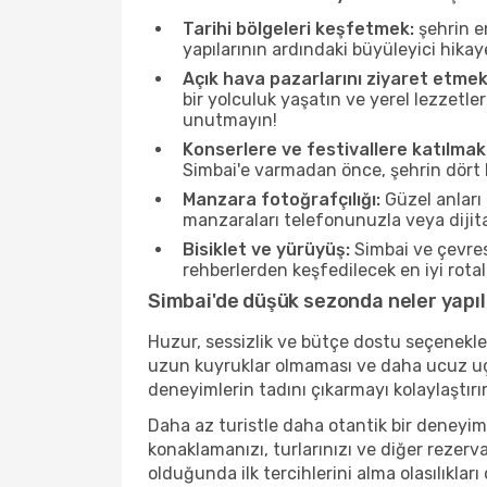
Tarihi bölgeleri keşfetmek:
şehrin e
yapılarının ardındaki büyüleyici hikay
Açık hava pazarlarını ziyaret etmek
bir yolculuk yaşatın ve yerel lezzetle
unutmayın!
Konserlere ve festivallere katılmak
Simbai'e varmadan önce, şehrin dört b
Manzara fotoğrafçılığı:
Güzel anları 
manzaraları telefonunuzla veya dijital
Bisiklet ve yürüyüş:
Simbai ve çevres
rehberlerden keşfedilecek en iyi rotala
Simbai'de düşük sezonda neler yapıl
Huzur, sessizlik ve bütçe dostu seçenekle
uzun kuyruklar olmaması ve daha ucuz uçuş
deneyimlerin tadını çıkarmayı kolaylaştırır
Daha az turistle daha otantik bir deneyim
konaklamanızı, turlarınızı ve diğer rezerv
olduğunda ilk tercihlerini alma olasılıklar