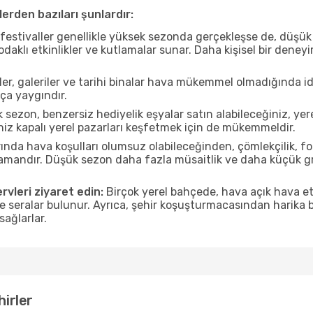
erden bazıları şunlardır:
estivaller genellikle yüksek sezonda gerçekleşse de, düşük 
aklı etkinlikler ve kutlamalar sunar. Daha kişisel bir deney
r, galeriler ve tarihi binalar hava mükemmel olmadığında id
ça yaygındır.
sezon, benzersiz hediyelik eşyalar satın alabileceğiniz, yer
iz kapalı yerel pazarları keşfetmek için de mükemmeldir.
nda hava koşulları olumsuz olabileceğinden, çömlekçilik, foto
 zamandır. Düşük sezon daha fazla müsaitlik ve daha küçük g
rvleri ziyaret edin:
Birçok yerel bahçede, hava açık hava etk
ve seralar bulunur. Ayrıca, şehir koşuşturmacasından harika bi
sağlarlar.
hirler