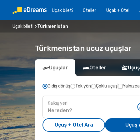
Uçak bi̇leti̇
Oteller
Uçak + Otel
Uçak bileti
Türkmenistan
Türkmenistan ucuz uçuşlar
Uçuşlar
Oteller
Uçuş
Gidiş dönüş
Tek yön
Çoklu uçuş
Yalnızca
Kalkış yeri
Uçuş + Otel Ara
Uçuş 