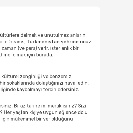
kültürlere dalmak ve unutulmaz anların
or! eDreams,
Türkmenistan şehrine ucuz
aman (ve para) verir. İster anlık bir
rdımcı olmak için burada.
 kültürel zenginliği ve benzersiz
ir sokaklarında dolaştığınızı hayal edin.
iğinde kaybolmayı tercih edersiniz.
nız. Biraz tarihe mi meraklısınız? Sizi
z? Her yaştan kişiye uygun eğlence dolu
isi için mükemmel bir yer olduğunu