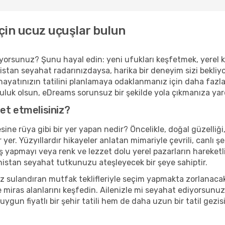
çin ucuz uçuşlar bulun
iyorsunuz? Şunu hayal edin: yeni ufukları keşfetmek, yerel 
stan seyahat radarınızdaysa, harika bir deneyim sizi bekliy
 hayatınızın tatilini planlamaya odaklanmanız için daha fazla z
lculuk olsun, eDreams sorunsuz bir şekilde yola çıkmanıza ya
et etmelisiniz?
ne rüya gibi bir yer yapan nedir? Öncelikle, doğal güzelliği,
r. Yüzyıllardır hikayeler anlatan mimariyle çevrili, canlı şeh
apmayı veya renk ve lezzet dolu yerel pazarların hareketlil
nistan seyahat tutkunuzu ateşleyecek bir şeye sahiptir.
 sulandıran mutfak teklifleriyle seçim yapmakta zorlanacaksı
 miras alanlarını keşfedin. Ailenizle mi seyahat ediyorsunu
uygun fiyatlı bir şehir tatili hem de daha uzun bir tatil gez