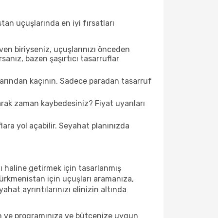
tan uçuşlarında en iyi fırsatları
en biriyseniz, uçuşlarınızı önceden
anız, bazen şaşırtıcı tasarruflar
şlarından kaçının. Sadece paradan tasarruf
arak zaman kaybedesiniz? Fiyat uyarıları
lara yol açabilir. Seyahat planınızda
 haline getirmek için tasarlanmış
Türkmenistan için uçuşları aramanıza,
hat ayrıntılarınızı elinizin altında
ın ve programınıza ve bütçenize uygun