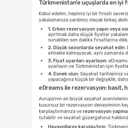
Türkmenistan'e uçuşlarda en iyi fır
Kabul edelim, hepimiz iyi bir fırsatı seve
yakalamanıza yardımcı olacak birkaç akıllı
1. Erken rezervasyon yapın veya son
ayırtmak daha düşük fiyatlar yakalama
sunabilen son dakika fırsatlarına dikk
2. Düşük sezonlarda seyahat edin
:
etmekle kalmayacak, aynı zamanda dah
3. Fiyat uyarıları ayarlayın
: eDreams 
ayarlayın ve Türkmenistan için fiyatl
4. Esnek olun
: Seyahat tarihleriniz v
yapacağınız küçük bir değişiklik, daha i
eDreams ile rezervasyon: basit, hı
Avrupa'nın en büyük seyahat acentelerind
kusursuz bir rezervasyon deneyiminin key
karşılaştırmanıza ve
rezervasyon yapma
tutabilir ve seyahat güzergahınız hakkınd
Havayollarını karşılaştırın
: Türkmeni