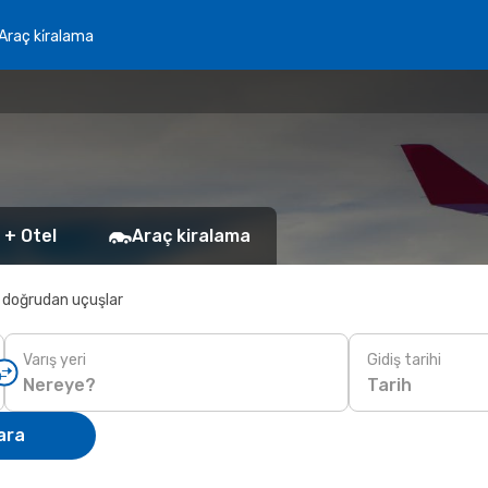
Araç ki̇ralama
 + Otel
Araç kiralama
 doğrudan uçuşlar
Varış yeri
Gidiş tarihi
Tarih
ara