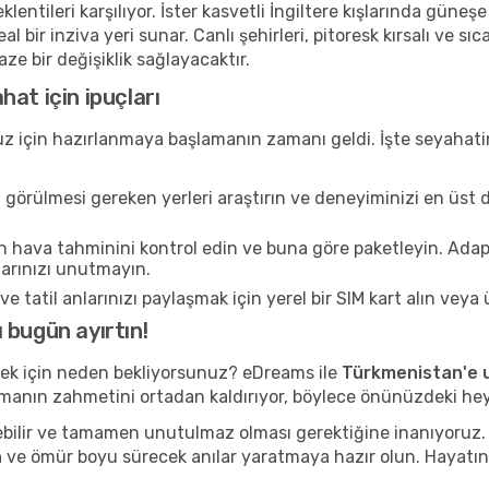
lentileri karşılıyor. İster kasvetli İngiltere kışlarında güneş
ir inziva yeri sunar. Canlı şehirleri, pitoresk kırsalı ve sıca
e bir değişiklik sağlayacaktır.
at için ipuçları
 için hazırlanmaya başlamanın zamanı geldi. İşte seyahatin
a görülmesi gereken yerleri araştırın ve deneyiminizi en üst 
n hava tahminini kontrol edin ve buna göre paketleyin. Adaptö
larınızı unutmayın.
e tatil anlarınızı paylaşmak için yerel bir SIM kart alın veya 
 bugün ayırtın!
ek için neden bekliyorsunuz? eDreams ile
Türkmenistan'e 
manın zahmetini ortadan kaldırıyor, böylece önünüzdeki hey
ilebilir ve tamamen unutulmaz olması gerektiğine inanıyoruz
n
ve ömür boyu sürecek anılar yaratmaya hazır olun. Hayatın