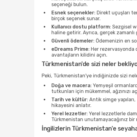
seçeneği bulun.
Esnek seçenekler
: Direkt uçuşları 
birçok seçenek sunar.
Kullanıcı dostu platform
: Sezgisel 
haline getirir. Ayrıca, gerçek zamanl
Güvenli ödemeler
: Ödemenizin en son
eDreams Prime
: Her rezervasyonda 
avantajların kilidini açın.
Türkmenistan'de sizi neler bekliy
Peki, Türkmenistan'ye indiğinizde sizi nel
Doğa ve macera
: Yemyeşil ormanlard
tutkunları için mükemmel, ağzınızı a
Tarih ve kültür
: Antik simge yapıları
hikayesini anlatır.
Yerel lezzetler
: Yerel lezzetlerle da
Türkmenistan unutamayacağınız bir m
İngilizlerin Türkmenistan'e seya