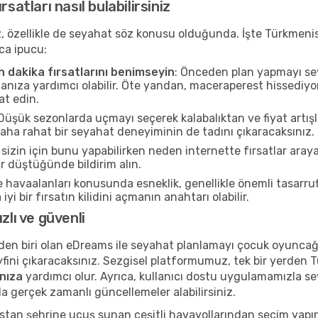
satları nasıl bulabilirsiniz
riz, özellikle de seyahat söz konusu olduğunda. İşte Türkmenis
ca ipucu:
 dakika fırsatlarını benimseyin
: Önceden plan yapmayı sev
nıza yardımcı olabilir. Öte yandan, maceraperest hissediyors
at edin.
 Düşük sezonlarda uçmayı seçerek kalabalıktan ve fiyat artı
a rahat bir seyahat deneyiminin de tadını çıkaracaksınız.
sizin için bunu yapabilirken neden internette fırsatlar aray
ar düştüğünde bildirim alın.
e havaalanları konusunda esneklik, genellikle önemli tasarruf
yi bir fırsatın kilidini açmanın anahtarı olabilir.
zlı ve güvenli
en biri olan eDreams ile seyahat planlamayı çocuk oyuncağı
fini çıkaracaksınız. Sezgisel platformumuz, tek bir yerden 
nıza
yardımcı olur. Ayrıca, kullanıcı dostu uygulamamızla seya
a gerçek zamanlı güncellemeler alabilirsiniz.
stan şehrine uçuş sunan çeşitli havayollarından seçim yap