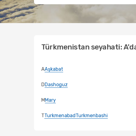
Türkmenistan seyahati: A'da
A
Aşkabat
D
Dashoguz
M
Mary
T
Turkmenabad
Turkmenbashi