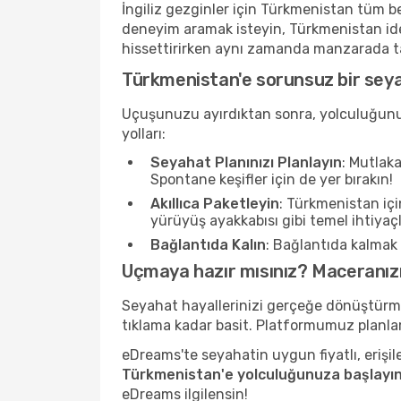
İngiliz gezginler için Türkmenistan tüm bek
deneyim aramak isteyin, Türkmenistan ideal b
hissettirirken aynı zamanda manzarada taz
Türkmenistan'e sorunsuz bir seyah
Uçuşunuzu ayırdıktan sonra, yolculuğunuz
yolları:
Seyahat Planınızı Planlayın
: Mutlak
Spontane keşifler için de yer bırakın!
Akıllıca Paketleyin
: Türkmenistan içi
yürüyüş ayakkabısı gibi temel ihtiyaç
Bağlantıda Kalın
: Bağlantıda kalmak v
Uçmaya hazır mısınız? Maceranızı
Seyahat hayallerinizi gerçeğe dönüştürm
tıklama kadar basit. Platformumuz planla
eDreams'te seyahatin uygun fiyatlı, eriş
Türkmenistan'e yolculuğunuza başlayı
eDreams ilgilensin!