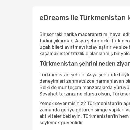
eDreams ile Türkmenistan i
Bir sonraki harika maceranızı mı hayal ed
tadını çıkarmak. Asya şehrindeki Türkmeni
uçak bileti
ayırtmayı kolaylaştırır ve size
kaçamak ister titizlikle planlanmış bir yo
Türkmenistan şehrini neden ziyar
Türkmenistan şehrini Asya şehrinde böylesi
deneyimleri zahmetsizce harmanlayan bir ye
Belki de muhteşem manzaralarda yürüyüş y
Seyahat tarzınız ne olursa olsun, Türkme
Yemek sever misiniz? Türkmenistan'in ağız
zamanda geriye götüren simge yapıları ve
aktiviteler bekleyin. Türkmenistan'in hem 
söylemek güvenlidir.