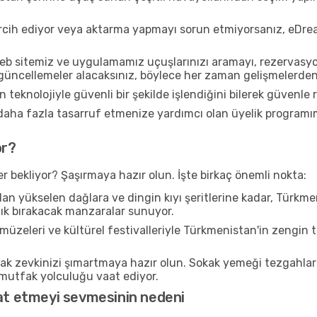
tercih ediyor veya aktarma yapmayı sorun etmiyorsanız, eDrea
web sitemiz ve uygulamamız uçuşlarınızı aramayı, rezerva
ı güncellemeler alacaksınız, böylece her zaman gelişmelerden
 teknolojiyle güvenli bir şekilde işlendiğini bilerek güvenle
daha fazla tasarruf etmenize yardımcı olan üyelik programım
or?
er bekliyor? Şaşırmaya hazır olun. İşte birkaç önemli nokta:
an yükselen dağlara ve dingin kıyı şeritlerine kadar, Türkm
çık bırakacak manzaralar sunuyor.
, müzeleri ve kültürel festivalleriyle Türkmenistan'in zengin t
mak zevkinizi şımartmaya hazır olun. Sokak yemeği tezgahlar
utfak yolculuğu vaat ediyor.
hat etmeyi sevmesinin nedeni