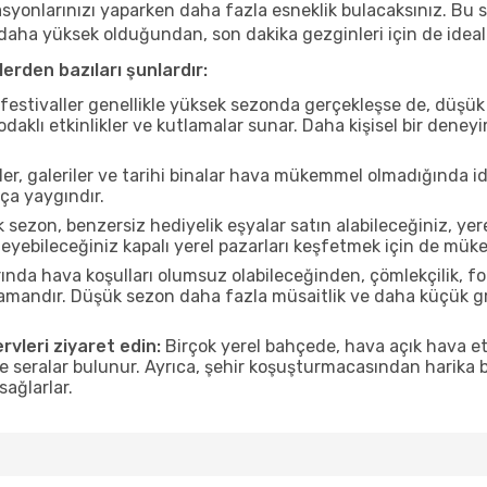
asyonlarınızı yaparken daha fazla esneklik bulacaksınız. Bu 
ı daha yüksek olduğundan, son dakika gezginleri için de ideal
erden bazıları şunlardır:
estivaller genellikle yüksek sezonda gerçekleşse de, düşük 
aklı etkinlikler ve kutlamalar sunar. Daha kişisel bir deney
r, galeriler ve tarihi binalar hava mükemmel olmadığında id
ça yaygındır.
sezon, benzersiz hediyelik eşyalar satın alabileceğiniz, yer
eyebileceğiniz kapalı yerel pazarları keşfetmek için de mük
nda hava koşulları olumsuz olabileceğinden, çömlekçilik, foto
 zamandır. Düşük sezon daha fazla müsaitlik ve daha küçük g
rvleri ziyaret edin:
Birçok yerel bahçede, hava açık hava etk
ve seralar bulunur. Ayrıca, şehir koşuşturmacasından harika bi
sağlarlar.