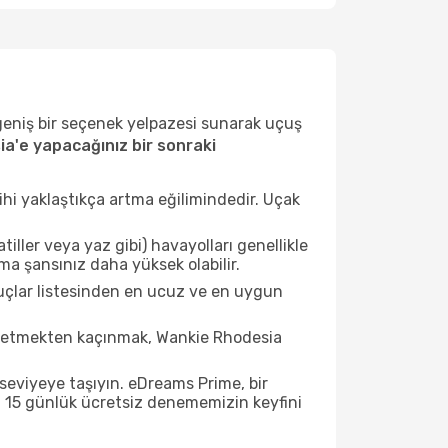
 geniş bir seçenek yelpazesi sunarak uçuş
a'e yapacağınız bir sonraki
ihi yaklaştıkça artma eğilimindedir. Uçak
ller veya yaz gibi) havayolları genellikle
a şansınız daha yüksek olabilir.
uçlar listesinden en ucuz ve en uygun
t etmekten kaçınmak, Wankie Rhodesia
seviyeye taşıyın. eDreams Prime, bir
n 15 günlük ücretsiz denememizin keyfini