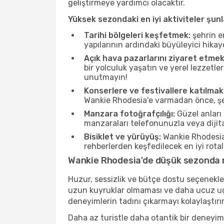
geliştirmeye yardımcı olacaktır.
Yüksek sezondaki en iyi aktiviteler şunl
Tarihi bölgeleri keşfetmek:
şehrin e
yapılarının ardındaki büyüleyici hikay
Açık hava pazarlarını ziyaret etmek
bir yolculuk yaşatın ve yerel lezzetle
unutmayın!
Konserlere ve festivallere katılmak
Wankie Rhodesia'e varmadan önce, şehr
Manzara fotoğrafçılığı:
Güzel anları 
manzaraları telefonunuzla veya dijital
Bisiklet ve yürüyüş:
Wankie Rhodesia 
rehberlerden keşfedilecek en iyi rotala
Wankie Rhodesia'de düşük sezonda n
Huzur, sessizlik ve bütçe dostu seçenekle
uzun kuyruklar olmaması ve daha ucuz uçuş
deneyimlerin tadını çıkarmayı kolaylaştırır
Daha az turistle daha otantik bir deneyim