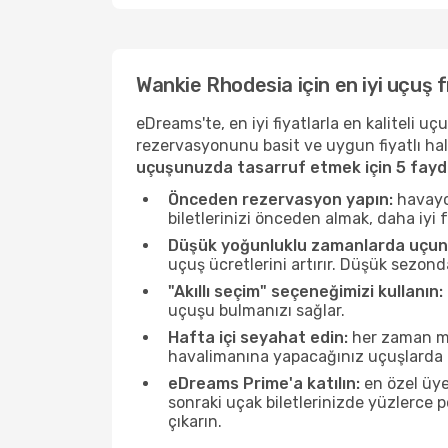
Wankie Rhodesia için en iyi uçuş f
eDreams'te, en iyi fiyatlarla en kaliteli 
rezervasyonunu basit ve uygun fiyatlı hal
uçuşunuzda tasarruf etmek için 5 fayda
Önceden rezervasyon yapın:
havayol
biletlerinizi önceden almak, daha iyi f
Düşük yoğunluklu zamanlarda uçun
uçuş ücretlerini artırır. Düşük sezon
"Akıllı seçim" seçeneğimizi kullanın:
uçuşu bulmanızı sağlar.
Hafta içi seyahat edin:
her zaman mü
havalimanına yapacağınız uçuşlarda ö
eDreams Prime'a katılın:
en özel üye
sonraki uçak biletlerinizde yüzlerce
çıkarın.