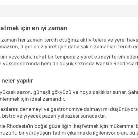
 etmek için en iyi zaman
l zaman her zaman tercih ettiğiniz aktivitelere ve yerel hav
amazken, diğerleri ziyaret için daha sakin zamanları tercih
iri veya daha rahat bir tempoda ziyaret etmeyi tercih eden 
hem yüksek sezonda hem de düşük sezonda Wankie Rhodesia'de k
neler yapılır
yüksek sezon, güneşli gökyüzü ve hoş sıcaklıklar sunar. Şehr
inlenmek için ideal zamandır.
n bazılarını denemeyi ve gastronomiye dalmayı mı düşünüyor
, bistro ve yiyecek pazarı yelpazesi sunacaktır.
e Rhodesia'in doğal güzelliğini keşfetmek için mükemmel bir 
 huzurlu bir yürüyüşün tadını çıkarmakla ilgileniyor olun, b