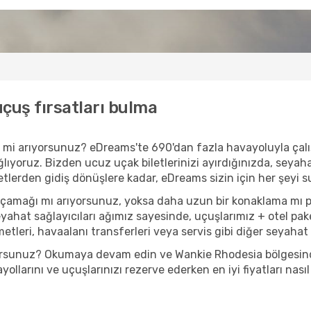
çuş fırsatları bulma
ler mi arıyorsunuz? eDreams'te 690'dan fazla havayoluyla ça
lıyoruz. Bizden ucuz uçak biletlerinizi ayırdığınızda, seyahati
letlerden gidiş dönüşlere kadar, eDreams sizin için her şeyi s
açamağı mı arıyorsunuz, yoksa daha uzun bir konaklama mı 
eyahat sağlayıcıları ağımız sayesinde, uçuşlarımız + otel pak
tleri, havaalanı transferleri veya servis gibi diğer seyahat t
ıyorsunuz? Okumaya devam edin ve Wankie Rhodesia bölgesinde
llarını ve uçuşlarınızı rezerve ederken en iyi fiyatları nasıl