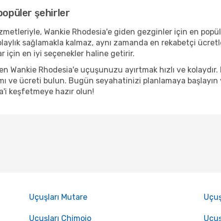
popüler şehirler
metleriyle, Wankie Rhodesia'e giden gezginler için en popüler
olaylık sağlamakla kalmaz, aynı zamanda en rekabetçi ücretl
için en iyi seçenekler haline getirir.
nden Wankie Rhodesia'e uçuşunuzu ayırtmak hızlı ve kolaydır
ı ve ücreti bulun. Bugün seyahatinizi planlamaya başlayın ve
'i keşfetmeye hazır olun!
Uçuşları Mutare
Uçuş
Uçuşları Chimoio
Uçuş