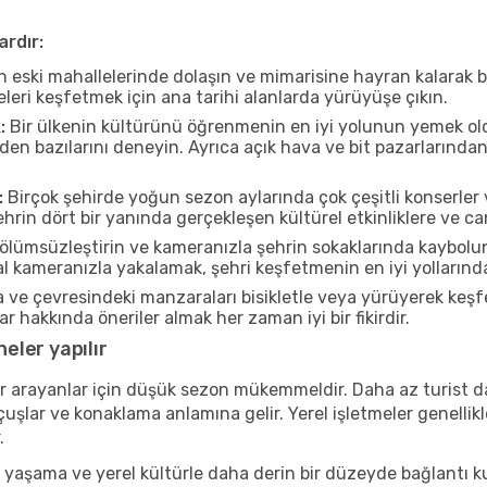
ardır:
n eski mahallelerinde dolaşın ve mimarisine hayran kalarak 
eleri keşfetmek için ana tarihi alanlarda yürüyüşe çıkın.
:
Bir ülkenin kültürünü öğrenmenin en iyi yolunun yemek oldu
rden bazılarını deneyin. Ayrıca açık hava ve bit pazarlarınd
:
Birçok şehirde yoğun sezon aylarında çok çeşitli konserler 
in dört bir yanında gerçekleşen kültürel etkinliklere ve can
ölümsüzleştirin ve kameranızla şehrin sokaklarında kaybolun
 kameranızla yakalamak, şehri keşfetmenin en iyi yollarından 
ve çevresindeki manzaraları bisikletle veya yürüyerek keşf
r hakkında öneriler almak her zaman iyi bir fikirdir.
eler yapılır
r arayanlar için düşük sezon mükemmeldir. Daha az turist da
lar ve konaklama anlamına gelir. Yerel işletmeler genellikle
.
 yaşama ve yerel kültürle daha derin bir düzeyde bağlantı k