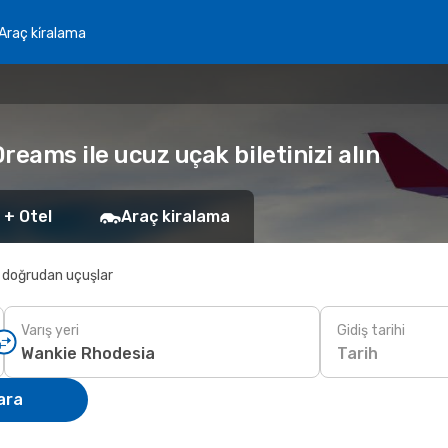
Araç ki̇ralama
eams ile ucuz uçak biletinizi alın
 + Otel
Araç kiralama
 doğrudan uçuşlar
Varış yeri
Gidiş tarihi
Tarih
ara