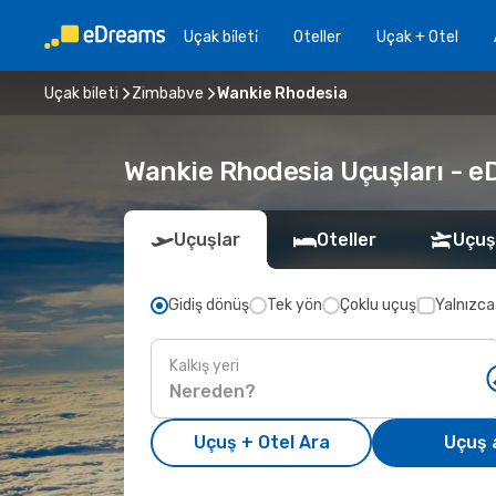
Uçak bi̇leti̇
Oteller
Uçak + Otel
Uçak bileti
Zimbabve
Wankie Rhodesia
Wankie Rhodesia Uçuşları - eDr
Uçuşlar
Oteller
Uçuş
Gidiş dönüş
Tek yön
Çoklu uçuş
Yalnızca
Kalkış yeri
Uçuş + Otel Ara
Uçuş 