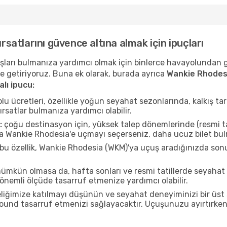
ırsatlarını güvence altına almak için ipuçları
uçuşları bulmanıza yardımcı olmak için binlerce havayolundan
e getiriyoruz. Buna ek olarak, burada ayrıca
Wankie Rhodesi
lı ipucu:
u ücretleri, özellikle yoğun seyahat sezonlarında, kalkış tar
ırsatlar bulmanıza yardımcı olabilir.
:
çoğu destinasyon için, yüksek talep dönemlerinde (resmi tati
da Wankie Rhodesia'e uçmayı seçerseniz, daha ucuz bilet bulm
bu özellik, Wankie Rhodesia (WKM)'ya uçuş aradığınızda son
mkün olmasa da, hafta sonları ve resmi tatillerde seyaha
nemli ölçüde tasarruf etmenize yardımcı olabilir.
liğimize katılmayı düşünün ve seyahat deneyiminizi bir üst 
 pound tasarruf etmenizi sağlayacaktır. Uçuşunuzu ayırtırke