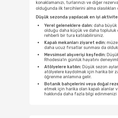
konaklamanızı, turlarınızı ve diğer rezerv
olduğunda ilk tercihlerini alma olasılıklar
Düşük sezonda yapılacak en iyi aktivitel
Yerel geleneklere dalın:
daha büyük f
olduğu daha küçük ve daha topluluk od
rehberli bir tura katılabilirsiniz.
Kapalı mekanları ziyaret edin:
müzele
daha ucuz fırsatlar sunması da olduk
Mevsimsel alışverişi keşfedin:
Düşük 
Rhodesia'in günlük hayatını deneyiml
Atölyelere katılın:
Düşük sezon ayları
atölyelere kaydolmak için harika bir
öğrenme anlamına gelir.
Botanik bahçelerini veya doğal reze
etmek için harika olan kapalı alanlar 
hakkında daha fazla bilgi edinmenizi 