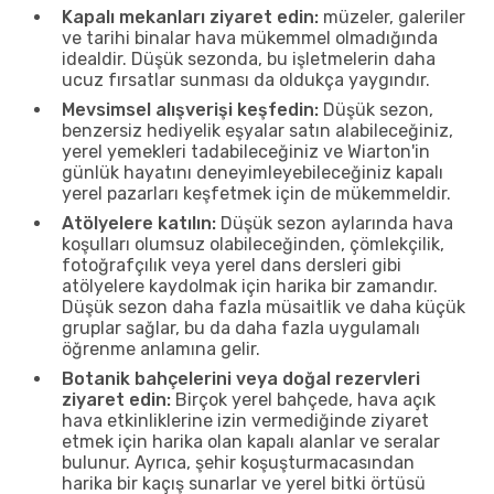
Kapalı mekanları ziyaret edin:
müzeler, galeriler
ve tarihi binalar hava mükemmel olmadığında
idealdir. Düşük sezonda, bu işletmelerin daha
ucuz fırsatlar sunması da oldukça yaygındır.
Mevsimsel alışverişi keşfedin:
Düşük sezon,
benzersiz hediyelik eşyalar satın alabileceğiniz,
yerel yemekleri tadabileceğiniz ve Wiarton'in
günlük hayatını deneyimleyebileceğiniz kapalı
yerel pazarları keşfetmek için de mükemmeldir.
Atölyelere katılın:
Düşük sezon aylarında hava
koşulları olumsuz olabileceğinden, çömlekçilik,
fotoğrafçılık veya yerel dans dersleri gibi
atölyelere kaydolmak için harika bir zamandır.
Düşük sezon daha fazla müsaitlik ve daha küçük
gruplar sağlar, bu da daha fazla uygulamalı
öğrenme anlamına gelir.
Botanik bahçelerini veya doğal rezervleri
ziyaret edin:
Birçok yerel bahçede, hava açık
hava etkinliklerine izin vermediğinde ziyaret
etmek için harika olan kapalı alanlar ve seralar
bulunur. Ayrıca, şehir koşuşturmacasından
harika bir kaçış sunarlar ve yerel bitki örtüsü