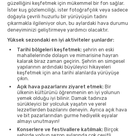
güzelliğini keşfetmek için mükemmel bir fon sağlar.
İster kuş gözlemciliği, ister fotoğrafçılık veya sadece
doğayla çevrili huzurlu bir yürüyüşün tadını
çıkarmakla ilgileniyor olun, bu aylardaki hava durumu
deneyiminizi geliştirmeye yardımcı olacaktır.
Yüksek sezondaki en iyi aktiviteler şunlardır:
Tarihi bölgeleri keşfetmek:
şehrin en eski
mahallelerinde dolaşın ve mimarisine hayran
kalarak biraz zaman geçirin. Şehrin en simgesel
yapılarının ardındaki büyüleyici hikayeleri
keşfetmek için ana tarihi alanlarda yürüyüşe
çıkın.
Açık hava pazarlarını ziyaret etmek:
Bir
ülkenin kültürünü öğrenmenin en iyi yolunun
yemek olduğu iyi bilinir. Damak tadınıza
sürükleyici bir yolculuk yaşatın ve yerel
lezzetlerden bazılarını deneyin. Ayrıca açık hava
ve bit pazarlarından gurme hediyelik eşyalar
almayı unutmayın!
Konserlere ve festivallere katılmak:
Birçok
şehirde yoğun sezon aylarında çok çeşitli