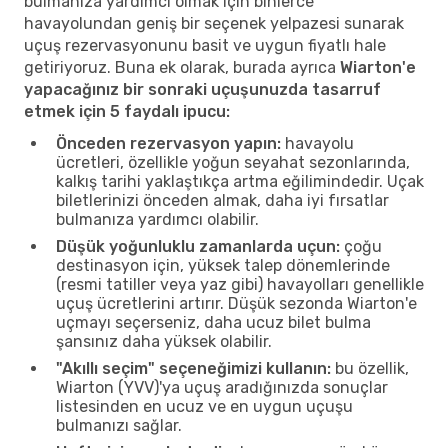
bulmanıza yardımcı olmak için binlerce
havayolundan geniş bir seçenek yelpazesi sunarak
uçuş rezervasyonunu basit ve uygun fiyatlı hale
getiriyoruz. Buna ek olarak, burada ayrıca
Wiarton'e
yapacağınız bir sonraki uçuşunuzda tasarruf
etmek için 5 faydalı ipucu:
Önceden rezervasyon yapın:
havayolu
ücretleri, özellikle yoğun seyahat sezonlarında,
kalkış tarihi yaklaştıkça artma eğilimindedir. Uçak
biletlerinizi önceden almak, daha iyi fırsatlar
bulmanıza yardımcı olabilir.
Düşük yoğunluklu zamanlarda uçun:
çoğu
destinasyon için, yüksek talep dönemlerinde
(resmi tatiller veya yaz gibi) havayolları genellikle
uçuş ücretlerini artırır. Düşük sezonda Wiarton'e
uçmayı seçerseniz, daha ucuz bilet bulma
şansınız daha yüksek olabilir.
"Akıllı seçim" seçeneğimizi kullanın:
bu özellik,
Wiarton (YVV)'ya uçuş aradığınızda sonuçlar
listesinden en ucuz ve en uygun uçuşu
bulmanızı sağlar.