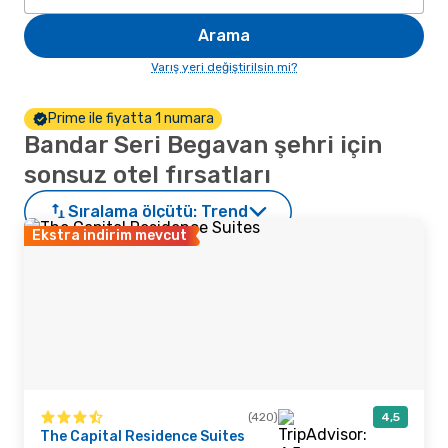
Arama
Varış yeri değiştirilsin mi?
Prime ile fiyatta 1 numara
Bandar Seri Begavan şehri için
sonsuz otel fırsatları
Sıralama ölçütü:
Trend
Ekstra indirim mevcut
(420)
4,5
The Capital Residence Suites