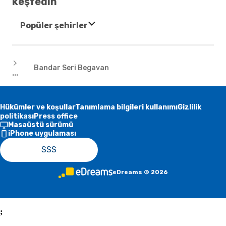
keşfedin
Popüler şehirler
Oteller
Bandar Seri Begavan
...
Hükümler ve koşullar
Tanımlama bilgileri kullanımı
Gizlilik
politikası
Press office
Masaüstü sürümü
iPhone uygulaması
SSS
eDreams
©
2026
;