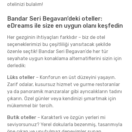
otelinizi bulalım!
Bandar Seri Begavan’deki oteller:
eDreams ile size en uygun olanı keşfedin
Her gezginin ihtiyaçları farklıdır – biz de otel
seçeneklerimizi bu çeşitliliği yansıtacak şekilde
özenle seçtik! Bandar Seri Begavan’de her tür
seyahate uygun konaklama alternatiflerini sizin için
derledik:
Lüks oteller
– Konforun en üst düzeyini yaşayın.
Zarif odalar, kusursuz hizmet ve gurme restoranlar
ya da panoramik manzaralar gibi ayrıcalıkların tadını
çıkarın. Özel günler veya kendinizi şımartmak için
mükemmel bir tercih.
Butik oteller
– Karakterli ve özgün yerleri mi
seviyorsunuz? Yerel dokularla bezenmiş, tasarımıyla
öne çıkan ve unutulmaz deneyimler sunan