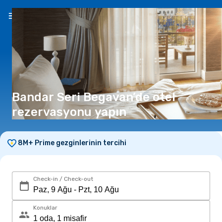
TR
(₺)
Bandar Seri Begavan’de otel
rezervasyonu yapın
8M+ Prime gezginlerinin tercihi
Check-in / Check-out
Konuklar