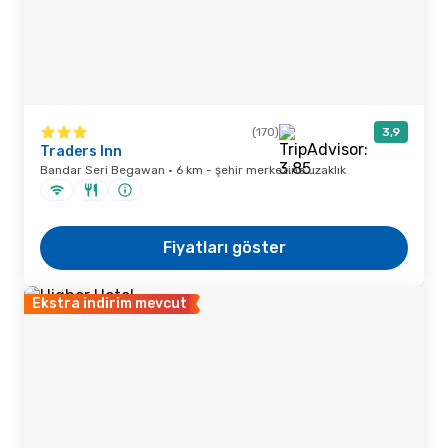
(170)
3,9
Traders Inn
Bandar Seri Begawan · 6 km - şehir merkezine uzaklık
Fiyatları göster
Ekstra indirim mevcut