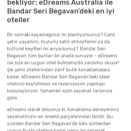
bekliyor: eDreams Australia ile
Bandar Seri Begavan’deki en iyi
oteller
Bir sonraki kaçamağınızı mı planlıyorsunuz? Canlı
şehir yaşamını, huzurlu sahil atmosferini ya da
kültürel keşifleri mi arıyorsunuz? Bandar Seri
Begavan tüm bunları bir arada sunuyor – eDreams
ise size en uygun oteli bulmanızda yardımcı oluyor!
Şık şehir otellerinden zarif butik konaklamalara
kadar, eDreams Bandar Seri Begavan’deki ideal
otelinizi keşfetmeyi ve rezervasyon yapmayı
kolaylaştırıyor; tamamen sizin seyahat tarzınıza
göre.
eDreams olarak biliyoruz ki, konaklama deneyiminiz
seyahatinizin en önemli parçalarından biridir. Bu
yüzden Bandar Seri Begavan’de lüks süitlerden
uygun fiyatlı otellere kadar geniş bir seçenek