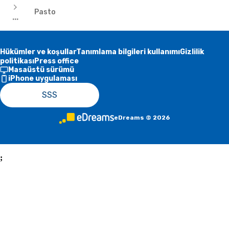
Pasto
...
Hükümler ve koşullar
Tanımlama bilgileri kullanımı
Gizlilik
politikası
Press office
Masaüstü sürümü
iPhone uygulaması
SSS
eDreams
©
2026
;