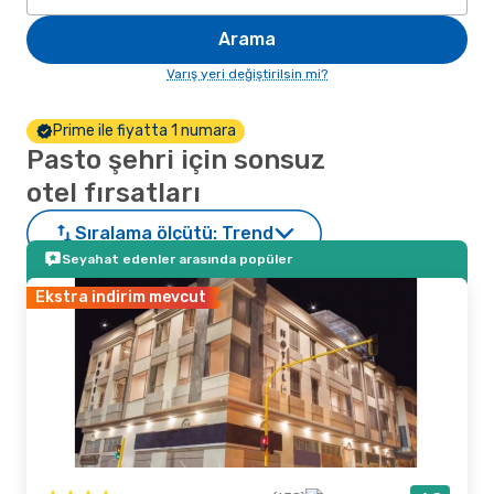
Arama
Varış yeri değiştirilsin mi?
Prime ile fiyatta 1 numara
Pasto şehri için sonsuz
otel fırsatları
Sıralama ölçütü:
Trend
Seyahat edenler arasında popüler
Ekstra indirim mevcut