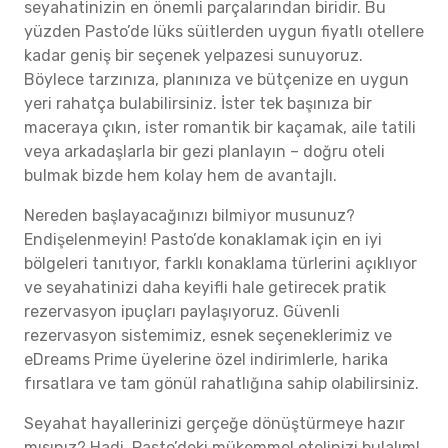
seyahatinizin en önemli parçalarından biridir. Bu
yüzden Pasto’de lüks süitlerden uygun fiyatlı otellere
kadar geniş bir seçenek yelpazesi sunuyoruz.
Böylece tarzınıza, planınıza ve bütçenize en uygun
yeri rahatça bulabilirsiniz. İster tek başınıza bir
maceraya çıkın, ister romantik bir kaçamak, aile tatili
veya arkadaşlarla bir gezi planlayın – doğru oteli
bulmak bizde hem kolay hem de avantajlı.
Nereden başlayacağınızı bilmiyor musunuz?
Endişelenmeyin! Pasto’de konaklamak için en iyi
bölgeleri tanıtıyor, farklı konaklama türlerini açıklıyor
ve seyahatinizi daha keyifli hale getirecek pratik
rezervasyon ipuçları paylaşıyoruz. Güvenli
rezervasyon sistemimiz, esnek seçeneklerimiz ve
eDreams Prime üyelerine özel indirimlerle, harika
fırsatlara ve tam gönül rahatlığına sahip olabilirsiniz.
Seyahat hayallerinizi gerçeğe dönüştürmeye hazır
mısınız? Hadi, Pasto’deki mükemmel otelinizi bulalım!