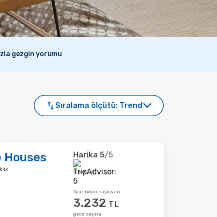
azla gezgin yorumu
Sıralama ölçütü:
Trend
Harika
5
/5
e Houses
klık
8 yorum
fiyatından başlayan
3.232
TL
gece başına