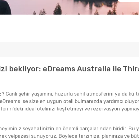
i bekliyor: eDreams Australia ile Thira
? Canlı şehir yaşamını, huzurlu sahil atmosferini ya da kültü
eDreams ise size en uygun oteli bulmanızda yardımcı oluyor! 
orini’deki ideal otelinizi keşfetmeyi ve rezervasyon yapmay
eyiminiz seyahatinizin en önemli parçalarından biridir. Bu y
çenek yelpazesi sunuyoruz. Böylece tarzınıza, planınıza ve b