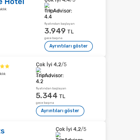
e Hotel
klık
818 yorum
fiyatından başlayan
3.949
TL
gece başına
Ayrıntıları göster
Çok İyi
4,2
/5
klık
2.564 yorum
fiyatından başlayan
5.344
TL
gece başına
Ayrıntıları göster
Çok İyi
4,2
/5
ts