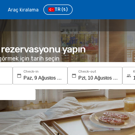
Araç ki̇ralama
TR
(₺)
el rezervasyonu yapın
 görmek için tarih seçin
Check-in
Check-out
K