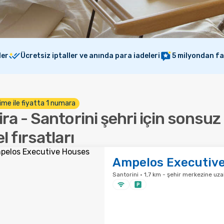
ler
Ücretsiz iptaller ve anında para iadeleri
5 milyondan f
ime ile fiyatta 1 numara
ira - Santorini şehri için sonsuz
l fırsatları
Ampelos Executiv
Santorini · 1,7 km - şehir merkezine uza