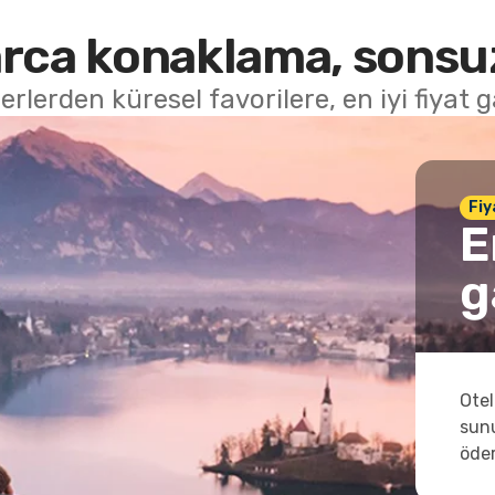
rca konaklama, sonsuz
erlerden küresel favorilere, en iyi fiyat g
Fiy
E
g
Otel
sunu
öder