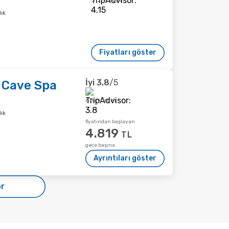
312 yorum
ık
Fiyatları göster
İyi
3,8
/5
 Cave Spa
676 yorum
ık
fiyatından başlayan
4.819
TL
gece başına
Ayrıntıları göster
ör