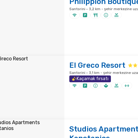
Philippion Boutiqu
Santorini · 3,2 km - şehir merkezine uza
El Greco Resort
Santorini · 3,1 km - şehir merkezine uza
Kaçamak fırsatı
Studios Apartmen