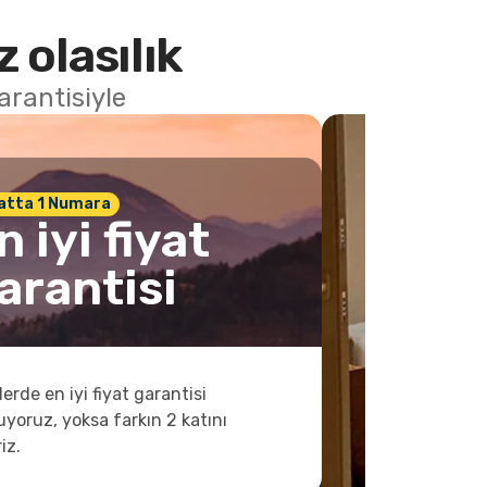
 olasılık
arantisiyle
atta 1 Numara
n iyi fiyat
arantisi
lerde en iyi fiyat garantisi
yoruz, yoksa farkın 2 katını
iz.