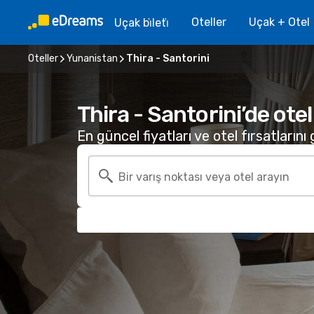
Oteller
Uçak + Otel
Uçak bi̇leti̇
Oteller
Yunanistan
Thira - Santorini
Thira - Santorini’de ot
En güncel fiyatları ve otel fırsatlarını
Bir varış noktası veya otel arayın