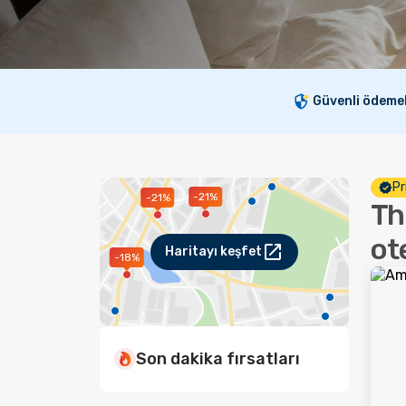
Güvenli ödeme
Pr
-21%
-21%
Th
ote
Haritayı keşfet
-18%
Son dakika fırsatları