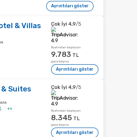
Ayrıntıları göster
Çok İyi
4,9
/5
el & Villas
70 yorum
ık
fiyatından başlayan
9.783
TL
gece başına
Ayrıntıları göster
Çok İyi
4,9
/5
 & Suites
597 yorum
klık
fiyatından başlayan
8.345
TL
gece başına
Ayrıntıları göster