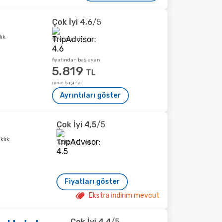
Çok İyi
4,6
/5
ık
184 yorum
fiyatından başlayan
5.819
TL
gece başına
Ayrıntıları göster
Çok İyi
4,5
/5
klık
1.213 yorum
Fiyatları göster
Ekstra indirim mevcut
Çok İyi
4,4
/5