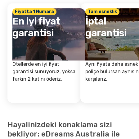
Fiyatta 1 Numara
Tam esneklik
En iyi fiyat
İptal
garantisi
garantisi
Otellerde en iyi fiyat
Aynı fiyata daha esnek 
garantisi sunuyoruz, yoksa
poliçe bulursan aynısın
farkın 2 katını öderiz.
karşılarız.
Hayalinizdeki konaklama sizi
bekliyor: eDreams Australia ile