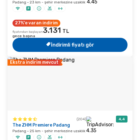
Padang · 23 km - şehir merkezine uzaklık
27%'e varan indirim
3.131
TL
fiyatından başlayan
gece başına
İndirimli fiyatı gör
Ekstra indirim mevcut
(204)
4,4
The ZHM Premiere Padang
Padang · 25 km - şehir merkezine uzaklık