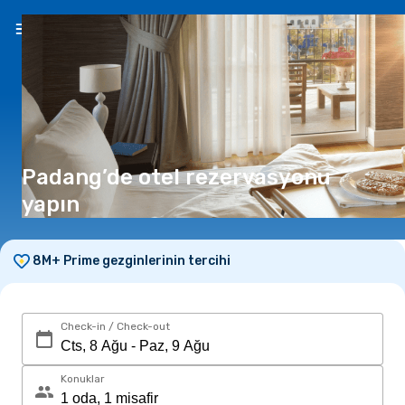
TR
(₺)
Padang’de otel rezervasyonu
yapın
8M+ Prime gezginlerinin tercihi
Check-in / Check-out
Konuklar