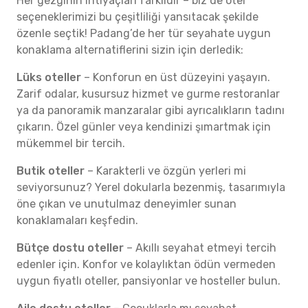
Her gezginin ihtiyaçları farklıdır – biz de otel
seçeneklerimizi bu çeşitliliği yansıtacak şekilde
özenle seçtik! Padang’de her tür seyahate uygun
konaklama alternatiflerini sizin için derledik:
Lüks oteller
– Konforun en üst düzeyini yaşayın.
Zarif odalar, kusursuz hizmet ve gurme restoranlar
ya da panoramik manzaralar gibi ayrıcalıkların tadını
çıkarın. Özel günler veya kendinizi şımartmak için
mükemmel bir tercih.
Butik oteller
– Karakterli ve özgün yerleri mi
seviyorsunuz? Yerel dokularla bezenmiş, tasarımıyla
öne çıkan ve unutulmaz deneyimler sunan
konaklamaları keşfedin.
Bütçe dostu oteller
– Akıllı seyahat etmeyi tercih
edenler için. Konfor ve kolaylıktan ödün vermeden
uygun fiyatlı oteller, pansiyonlar ve hosteller bulun.