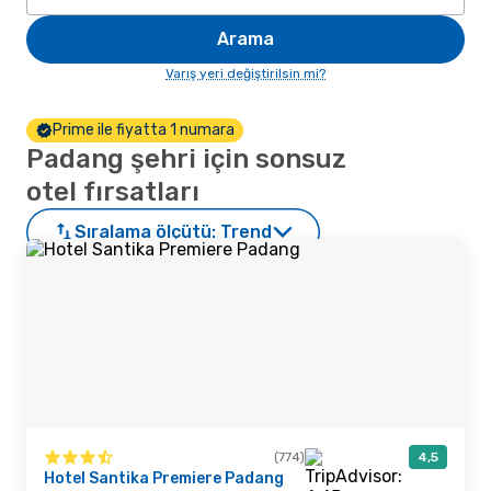
Arama
Varış yeri değiştirilsin mi?
Prime ile fiyatta 1 numara
Padang şehri için sonsuz
otel fırsatları
Sıralama ölçütü:
Trend
(774)
4,5
Hotel Santika Premiere Padang