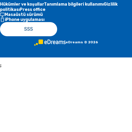
Hükümler ve koşullar
Tanımlama bilgileri kullanımı
Gizlilik
politikası
Press office
Masaüstü sürümü
iPhone uygulaması
SSS
eDreams
©
2026
;