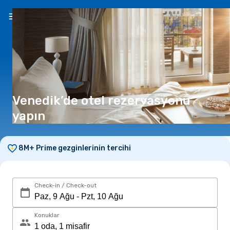
TR
(₺)
Venedik’de otel rezervasyonu
yapın
8M+ Prime gezginlerinin tercihi
Check-in / Check-out
Konuklar