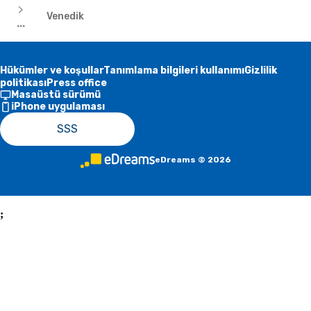
Venedik
...
Hükümler ve koşullar
Tanımlama bilgileri kullanımı
Gizlilik
politikası
Press office
Masaüstü sürümü
iPhone uygulaması
SSS
eDreams
©
2026
;