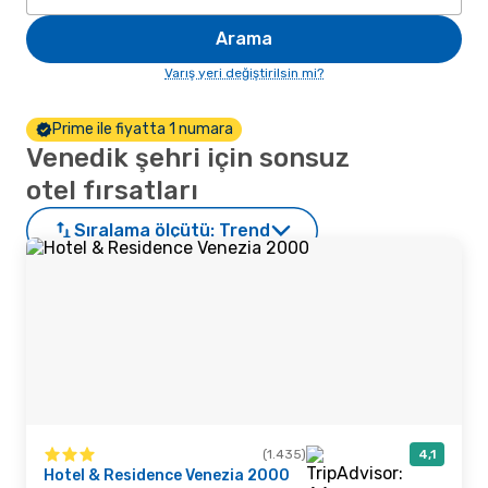
Arama
Varış yeri değiştirilsin mi?
Prime ile fiyatta 1 numara
Venedik şehri için sonsuz
otel fırsatları
Sıralama ölçütü:
Trend
(1.435)
4,1
Hotel & Residence Venezia 2000