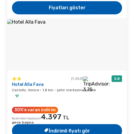
Fiyatları göster
(1.353)
3,8
Hotel Alla Fava
Castello, Venice · 1,8 km - şehir merkezine uzaklık
30%'e varan indirim
4.397
TL
fiyatından başlayan
gece başına
İndirimli fiyatı gör