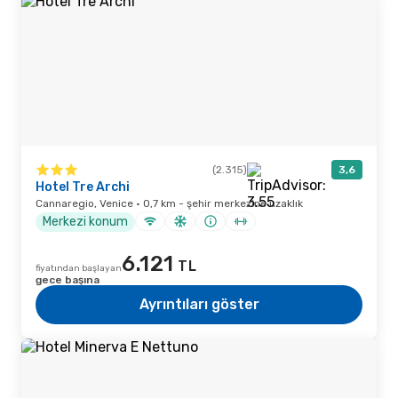
(2.315)
3,6
Hotel Tre Archi
Cannaregio, Venice · 0,7 km - şehir merkezine uzaklık
Merkezi konum
6.121
TL
fiyatından başlayan
gece başına
Ayrıntıları göster