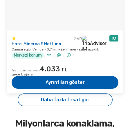
(467)
3,1
Hotel Minerva E Nettuno
Cannaregio, Venice · 0,7 km - şehir merkezine uzaklık
Merkezi konum
4.033
TL
fiyatından başlayan
gece başına
Ayrıntıları göster
Daha fazla fırsat gör
Milyonlarca konaklama,