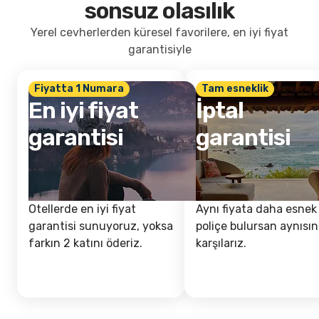
sonsuz olasılık
Yerel cevherlerden küresel favorilere, en iyi fiyat
garantisiyle
Fiyatta 1 Numara
Tam esneklik
En iyi fiyat
İptal
garantisi
garantisi
Otellerde en iyi fiyat
Aynı fiyata daha esnek 
garantisi sunuyoruz, yoksa
poliçe bulursan aynısın
farkın 2 katını öderiz.
karşılarız.