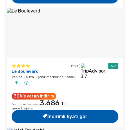
(1.101)
3,7
Le Boulevard
Venice · 5 km - şehir merkezine uzaklık
30%'e varan indirim
3.686
TL
fiyatından başlayan
gece başına
İndirimli fiyatı gör