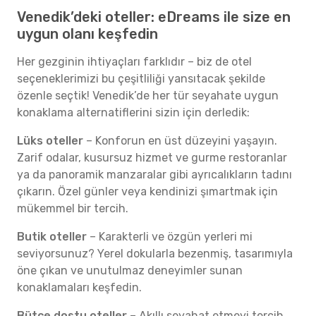
Venedik’deki oteller: eDreams ile size en
uygun olanı keşfedin
Her gezginin ihtiyaçları farklıdır – biz de otel
seçeneklerimizi bu çeşitliliği yansıtacak şekilde
özenle seçtik! Venedik’de her tür seyahate uygun
konaklama alternatiflerini sizin için derledik:
Lüks oteller
– Konforun en üst düzeyini yaşayın.
Zarif odalar, kusursuz hizmet ve gurme restoranlar
ya da panoramik manzaralar gibi ayrıcalıkların tadını
çıkarın. Özel günler veya kendinizi şımartmak için
mükemmel bir tercih.
Butik oteller
– Karakterli ve özgün yerleri mi
seviyorsunuz? Yerel dokularla bezenmiş, tasarımıyla
öne çıkan ve unutulmaz deneyimler sunan
konaklamaları keşfedin.
Bütçe dostu oteller
– Akıllı seyahat etmeyi tercih