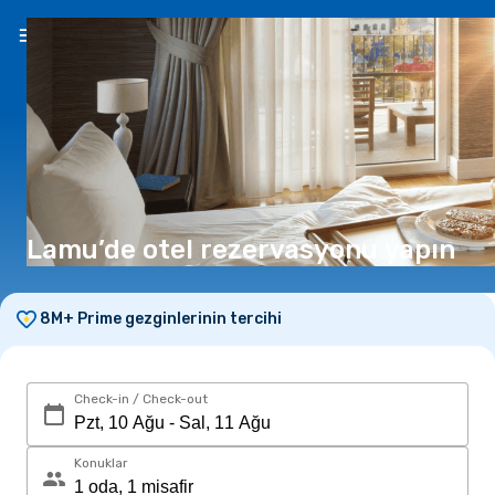
TR
(₺)
Lamu’de otel rezervasyonu yapın
8M+ Prime gezginlerinin tercihi
Check-in / Check-out
Konuklar