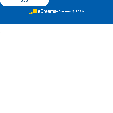
SSS
eDreams
©
2026
;