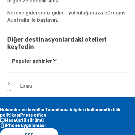
organize edebilirsiniz.
Nereye giderseniz gidin – yolculuğunuza eDreams
Australia ile başlayın.
Diğer destinasyonlardaki otelleri
keşfedin
Popüler şehirler
Oteller
Lamu
...
Hükümler ve koşullar
Tanımlama bilgileri kullanımı
Gizlilik
politikası
Press office
Masaüstü sürümü
iPhone uygulaması