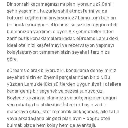
Bir sonraki kaçamağınızı mı planlıyorsunuz? Canlı
şehir yaşamını, huzurlu sahil atmosferini ya da
kültürel keşifleri mi arıyorsunuz? Lamu tüm bunları
bir arada sunuyor – eDreams ise size en uygun oteli
bulmanızda yardımcı oluyor! Şık şehir otellerinden
zarif butik konaklamalara kadar, eDreams Lamu’deki
ideal otelinizi keşfetmeyi ve rezervasyon yapmayı
kolaylaştırıyor; tamamen sizin seyahat tarzınıza
göre.
eDreams olarak biliyoruz ki, konaklama deneyiminiz
seyahatinizin en önemli parçalarından biridir. Bu
yüzden Lamu’de lüks süitlerden uygun fiyatlı otellere
kadar geniş bir seçenek yelpazesi sunuyoruz.
Böylece tarzınıza, planınıza ve bütçenize en uygun
yeri rahatça bulabilirsiniz. İster tek başınıza bir
maceraya çıkın, ister romantik bir kaçamak, aile tatili
veya arkadaşlarla bir gezi planlayın – doğru oteli
bulmak bizde hem kolay hem de avantajlı.