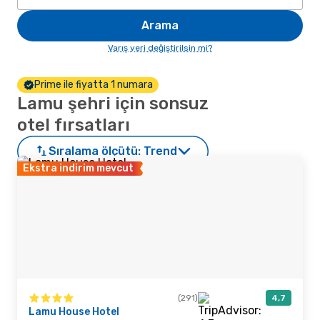
Arama
Varış yeri değiştirilsin mi?
Prime ile fiyatta 1 numara
Lamu şehri için sonsuz
otel fırsatları
Sıralama ölçütü:
Trend
Ekstra indirim mevcut
(291)
4,7
Lamu House Hotel