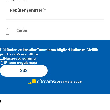
Popüler şehirler
Oteller
Cerbe
...
Hükümler ve koşullar
Tanımlama bilgileri kullanımı
Gizlilik
politikası
Press office
Masaüstü sürümü
iPhone uygulaması
SSS
eDreams
©
2026
;