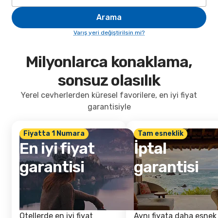
Arama
Varış yeri değiştirilsin mi?
Milyonlarca konaklama,
sonsuz olasılık
Yerel cevherlerden küresel favorilere, en iyi fiyat
garantisiyle
Fiyatta 1 Numara
Tam esneklik
En iyi fiyat
İptal
garantisi
garantisi
Otellerde en iyi fiyat
Aynı fiyata daha esnek 