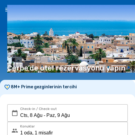
TR
(₺)
Cerbe’de otel rezervasyonu yapın
8M+ Prime gezginlerinin tercihi
Check-in / Check-out
Konuklar