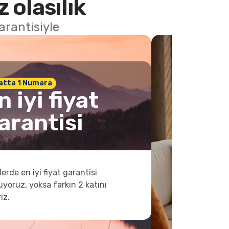
 olasılık
arantisiyle
atta 1 Numara
n iyi fiyat
arantisi
lerde en iyi fiyat garantisi
yoruz, yoksa farkın 2 katını
iz.