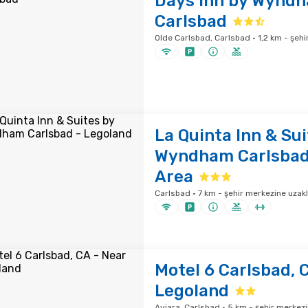
Days Inn by Wynd
Carlsbad
Olde Carlsbad, Carlsbad · 1,2 km - şehi
La Quinta Inn & Sui
Wyndham Carlsbad
Area
Carlsbad · 7 km - şehir merkezine uzakl
Motel 6 Carlsbad, 
Legoland
Aviara, Carlsbad · 5 km - şehir merkezi