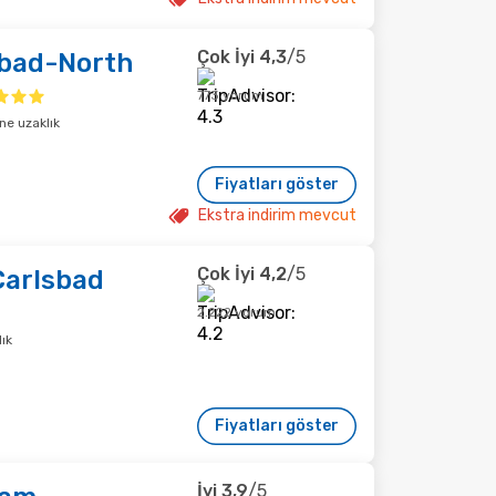
Çok İyi
4,3
/5
sbad-North
773 yorum
ne uzaklık
Fiyatları göster
Ekstra indirim mevcut
Çok İyi
4,2
/5
Carlsbad
2.222 yorum
ık
Fiyatları göster
İyi
3,9
/5