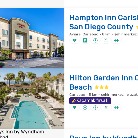
Hampton Inn Carl
San Diego County
Aviara, Carlsbad · 8 km - şehir merkezi
Hilton Garden Inn 
Beach
Carlsbad · 5 km - şehir merkezine uzakl
Kaçamak fırsatı