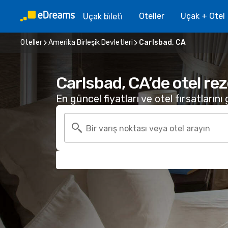
Oteller
Uçak + Otel
Uçak bi̇leti̇
Oteller
Amerika Birleşik Devletleri
Carlsbad, CA
Carlsbad, CA’de otel re
En güncel fiyatları ve otel fırsatlarını
Bir varış noktası veya otel arayın