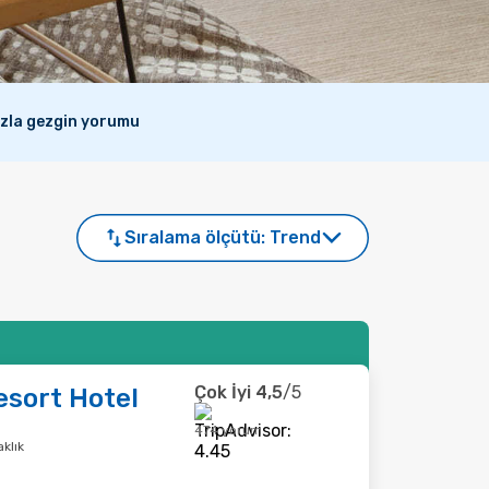
azla gezgin yorumu
Sıralama ölçütü:
Trend
Çok İyi
4,5
/5
sort Hotel
474 yorum
klık