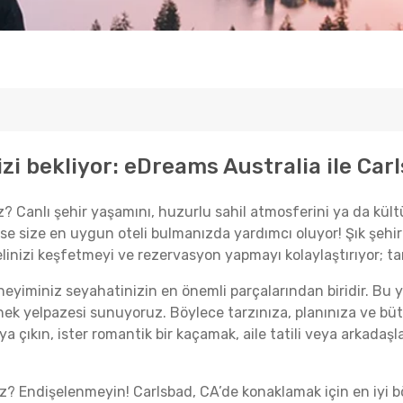
i bekliyor: eDreams Australia ile Carls
? Canlı şehir yaşamını, huzurlu sahil atmosferini ya da kült
se size en uygun oteli bulmanızda yardımcı oluyor! Şık şehir
elinizi keşfetmeyi ve rezervasyon yapmayı kolaylaştırıyor; t
neyiminiz seyahatinizin en önemli parçalarından biridir. Bu 
çenek yelpazesi sunuyoruz. Böylece tarzınıza, planınıza ve b
aya çıkın, ister romantik bir kaçamak, aile tatili veya arkadaşl
 Endişelenmeyin! Carlsbad, CA’de konaklamak için en iyi böl