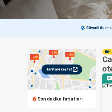
Güvenli ödeme
Pr
-21%
-12%
Ca
-21%
ote
Haritayı keşfet
Son dakika fırsatları