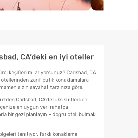
bad, CA’deki en iyi oteller
ürel keşifleri mi arıyorsunuz? Carlsbad, CA
 otellerinden zarif butik konaklamalara
amamen sizin seyahat tarzınıza göre.
yüzden Carlsbad, CA’de lüks süitlerden
ütçenize en uygun yeri rahatça
arla bir gezi planlayın – doğru oteli bulmak
geleri tanıtıyor, farklı konaklama