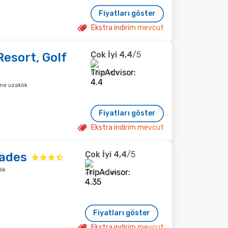
Fiyatları göster
Ekstra indirim mevcut
Çok İyi
4,4
/5
Resort, Golf
53 yorum
ne uzaklık
Fiyatları göster
Ekstra indirim mevcut
Çok İyi
4,4
/5
sades
ık
284 yorum
Fiyatları göster
Ekstra indirim mevcut