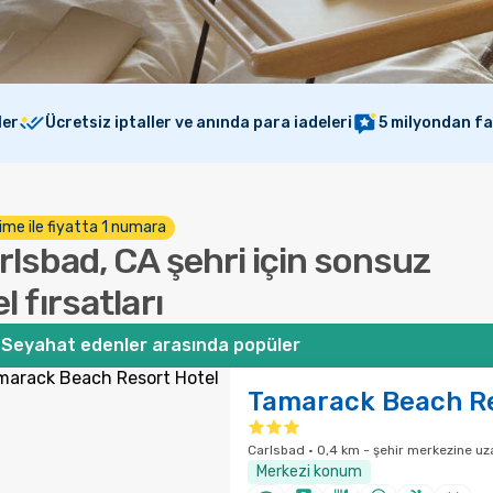
ler
Ücretsiz iptaller ve anında para iadeleri
5 milyondan f
ime ile fiyatta 1 numara
rlsbad, CA şehri için sonsuz
l fırsatları
Seyahat edenler arasında popüler
Tamarack Beach Re
Carlsbad · 0,4 km - şehir merkezine uza
Merkezi konum