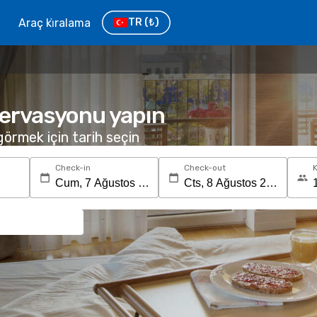
Araç ki̇ralama
TR
(₺)
zervasyonu yapın
 görmek için tarih seçin
Check-in
Check-out
K