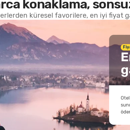
rca konaklama, sonsuz
erlerden küresel favorilere, en iyi fiyat g
Fiy
E
g
Otel
sunu
öder