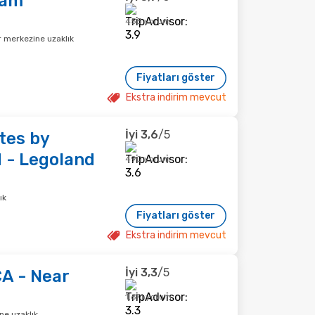
ham
455 yorum
r merkezine uzaklık
Fiyatları göster
Ekstra indirim mevcut
İyi
3,6
/5
tes by
 - Legoland
490 yorum
ık
Fiyatları göster
Ekstra indirim mevcut
İyi
3,3
/5
CA - Near
1.671 yorum
ne uzaklık