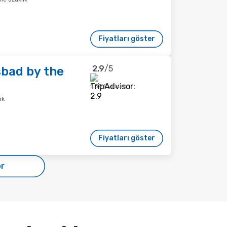
Fiyatları göster
2,9
/5
sbad by the
1.394 yorum
ık
Fiyatları göster
ör