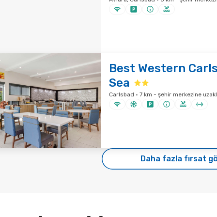
Best Western Carl
Sea
Carlsbad · 7 km - şehir merkezine uzakl
Daha fazla fırsat g