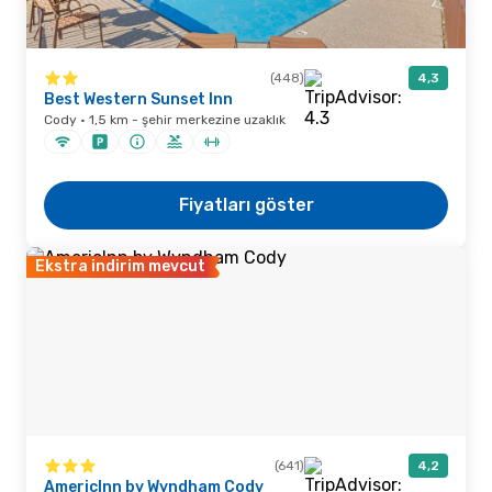
(448)
4,3
Best Western Sunset Inn
Cody · 1,5 km - şehir merkezine uzaklık
Fiyatları göster
Ekstra indirim mevcut
(641)
4,2
AmericInn by Wyndham Cody