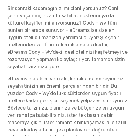
Bir sonraki kaçamağınızı mı planlıyorsunuz? Canlı
şehir yaşamını, huzurlu sahil atmosferini ya da
kültürel keşifleri mi arıyorsunuz? Cody - Wy tüm
bunları bir arada sunuyor – eDreams ise size en
uygun oteli bulmanızda yardımcı oluyor! Şık şehir
otellerinden zarif butik konaklamalara kadar,
eDreams Cody - Wy’deki ideal otelinizi keşfetmeyi ve
rezervasyon yapmayı kolaylaştırıyor; tamamen sizin
seyahat tarzınıza göre.
eDreams olarak biliyoruz ki, konaklama deneyiminiz
seyahatinizin en önemli parçalarından biridir. Bu
yüzden Cody - Wy’de lüks süitlerden uygun fiyatlı
otellere kadar geniş bir seçenek yelpazesi sunuyoruz.
Böylece tarzınıza, planınıza ve bütçenize en uygun
yeri rahatça bulabilirsiniz. İster tek başınıza bir
maceraya çıkın, ister romantik bir kaçamak, aile tatili
veya arkadaşlarla bir gezi planlayın – doğru oteli