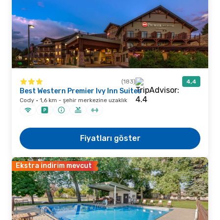
(183)
4,4
Best Western Premier Ivy Inn Suites
Cody · 1,6 km - şehir merkezine uzaklık
Fiyatları göster
Ekstra indirim mevcut