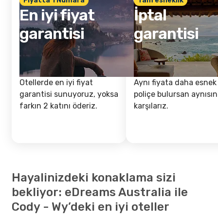
Fiyatta 1 Numara
Tam esneklik
En iyi fiyat
İptal
garantisi
garantisi
Otellerde en iyi fiyat
Aynı fiyata daha esnek 
garantisi sunuyoruz, yoksa
poliçe bulursan aynısın
farkın 2 katını öderiz.
karşılarız.
Hayalinizdeki konaklama sizi
bekliyor: eDreams Australia ile
Cody - Wy’deki en iyi oteller