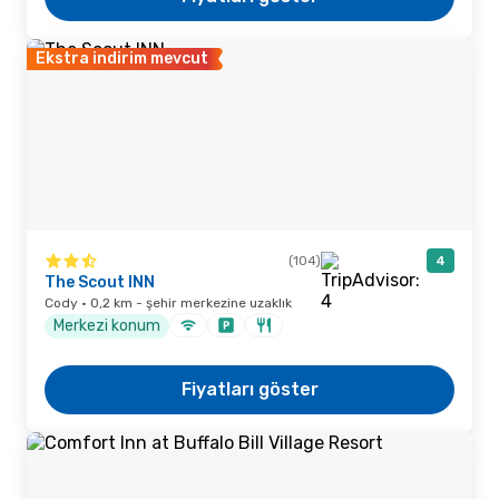
Ekstra indirim mevcut
(104)
4
The Scout INN
Cody · 0,2 km - şehir merkezine uzaklık
Merkezi konum
Fiyatları göster