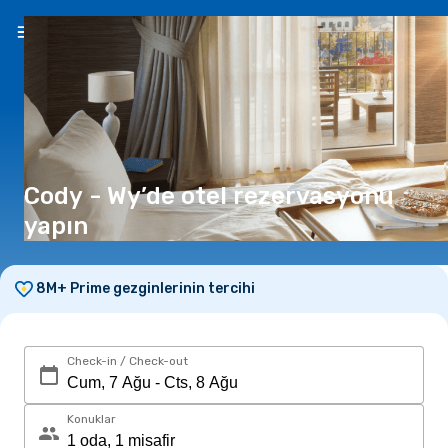
TR
(₺)
Cody - Wy’de otel rezervasyonu
yapın
8M+ Prime gezginlerinin tercihi
Check-in / Check-out
Konuklar