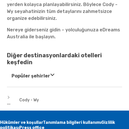
yerden kolayca planlayabilirsiniz. Böylece Cody -
Wy seyahatinizin tüm detaylarını zahmetsizce
organize edebilirsiniz.
Nereye giderseniz gidin – yolculuğunuza eDreams
Australia ile başlayın.
Diğer destinasyonlardaki otelleri
keşfedin
Popüler şehirler
Oteller
Cody - Wy
...
Hükümler ve koşullar
Tanımlama bilgileri kullanımı
Gizlilik
politikası
Press office