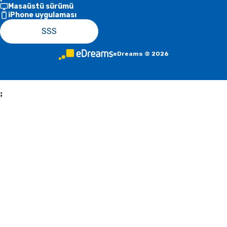
Masaüstü sürümü
iPhone uygulaması
SSS
eDreams
©
2026
;