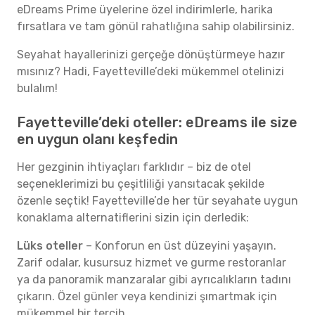
eDreams Prime üyelerine özel indirimlerle, harika
fırsatlara ve tam gönül rahatlığına sahip olabilirsiniz.
Seyahat hayallerinizi gerçeğe dönüştürmeye hazır
mısınız? Hadi, Fayetteville’deki mükemmel otelinizi
bulalım!
Fayetteville’deki oteller: eDreams ile size
en uygun olanı keşfedin
Her gezginin ihtiyaçları farklıdır – biz de otel
seçeneklerimizi bu çeşitliliği yansıtacak şekilde
özenle seçtik! Fayetteville’de her tür seyahate uygun
konaklama alternatiflerini sizin için derledik:
Lüks oteller
– Konforun en üst düzeyini yaşayın.
Zarif odalar, kusursuz hizmet ve gurme restoranlar
ya da panoramik manzaralar gibi ayrıcalıkların tadını
çıkarın. Özel günler veya kendinizi şımartmak için
mükemmel bir tercih.