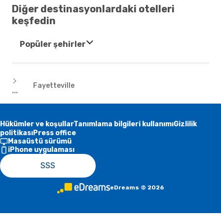
Diğer destinasyonlardaki otelleri
keşfedin
Popüler şehirler
Oteller
Fayetteville
...
Hükümler ve koşullar
Tanımlama bilgileri kullanımı
Gizlilik
politikası
Press office
Masaüstü sürümü
iPhone uygulaması
SSS
eDreams
©
2026