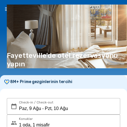
TR
(₺)
Fayetteville’de otel rezervasyonu
yapın
8M+ Prime gezginlerinin tercihi
Check-in / Check-out
Konuklar