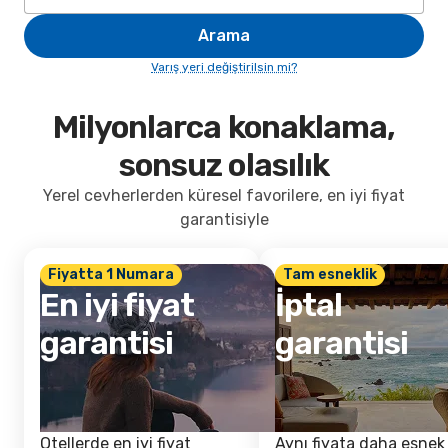
Arama
Varış yeri değiştirilsin mi?
Milyonlarca konaklama,
sonsuz olasılık
Yerel cevherlerden küresel favorilere, en iyi fiyat
garantisiyle
Fiyatta 1 Numara
Tam esneklik
En iyi fiyat
İptal
garantisi
garantisi
Otellerde en iyi fiyat
Aynı fiyata daha esnek 