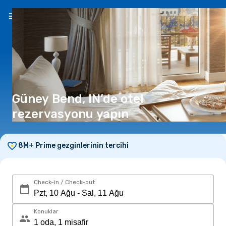
TR
(₺)
Güney Bend, IN’de otel
rezervasyonu yapın
8M+ Prime gezginlerinin tercihi
Check-in / Check-out
Konuklar