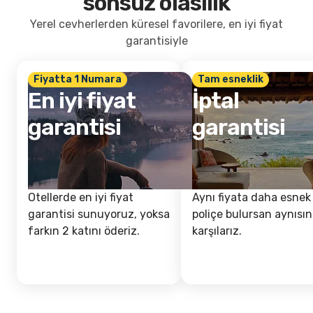
sonsuz olasılık
Yerel cevherlerden küresel favorilere, en iyi fiyat
garantisiyle
Fiyatta 1 Numara
Tam esneklik
En iyi fiyat
İptal
garantisi
garantisi
Otellerde en iyi fiyat
Aynı fiyata daha esnek 
garantisi sunuyoruz, yoksa
poliçe bulursan aynısın
farkın 2 katını öderiz.
karşılarız.