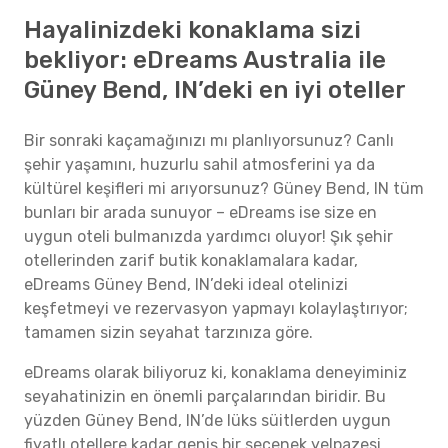
Hayalinizdeki konaklama sizi
bekliyor: eDreams Australia ile
Güney Bend, IN’deki en iyi oteller
Bir sonraki kaçamağınızı mı planlıyorsunuz? Canlı
şehir yaşamını, huzurlu sahil atmosferini ya da
kültürel keşifleri mi arıyorsunuz? Güney Bend, IN tüm
bunları bir arada sunuyor – eDreams ise size en
uygun oteli bulmanızda yardımcı oluyor! Şık şehir
otellerinden zarif butik konaklamalara kadar,
eDreams Güney Bend, IN’deki ideal otelinizi
keşfetmeyi ve rezervasyon yapmayı kolaylaştırıyor;
tamamen sizin seyahat tarzınıza göre.
eDreams olarak biliyoruz ki, konaklama deneyiminiz
seyahatinizin en önemli parçalarından biridir. Bu
yüzden Güney Bend, IN’de lüks süitlerden uygun
fiyatlı otellere kadar geniş bir seçenek yelpazesi