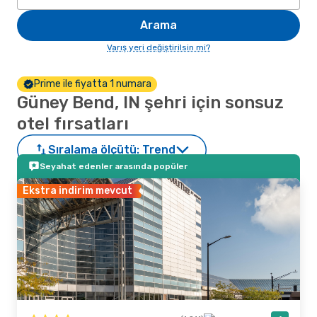
Arama
Varış yeri değiştirilsin mi?
Prime ile fiyatta 1 numara
Güney Bend, IN şehri için sonsuz
otel fırsatları
Sıralama ölçütü:
Trend
Seyahat edenler arasında popüler
Ekstra indirim mevcut