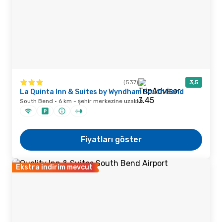
(537)
3,5
La Quinta Inn & Suites by Wyndham South Bend
South Bend · 6 km - şehir merkezine uzaklık
Fiyatları göster
Ekstra indirim mevcut