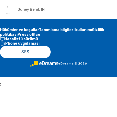
Oteller
Güney Bend, IN
...
Hükümler ve koşullar
Tanımlama bilgileri kullanımı
Gizlilik
politikası
Press office
Masaüstü sürümü
iPhone uygulaması
SSS
eDreams
©
2026
;