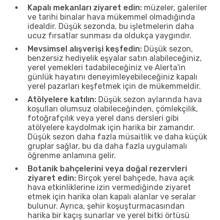
Kapalı mekanları ziyaret edin:
müzeler, galeriler
ve tarihi binalar hava mükemmel olmadığında
idealdir. Düşük sezonda, bu işletmelerin daha
ucuz fırsatlar sunması da oldukça yaygındır.
Mevsimsel alışverişi keşfedin:
Düşük sezon,
benzersiz hediyelik eşyalar satın alabileceğiniz,
yerel yemekleri tadabileceğiniz ve Alerta'in
günlük hayatını deneyimleyebileceğiniz kapalı
yerel pazarları keşfetmek için de mükemmeldir.
Atölyelere katılın:
Düşük sezon aylarında hava
koşulları olumsuz olabileceğinden, çömlekçilik,
fotoğrafçılık veya yerel dans dersleri gibi
atölyelere kaydolmak için harika bir zamandır.
Düşük sezon daha fazla müsaitlik ve daha küçük
gruplar sağlar, bu da daha fazla uygulamalı
öğrenme anlamına gelir.
Botanik bahçelerini veya doğal rezervleri
ziyaret edin:
Birçok yerel bahçede, hava açık
hava etkinliklerine izin vermediğinde ziyaret
etmek için harika olan kapalı alanlar ve seralar
bulunur. Ayrıca, şehir koşuşturmacasından
harika bir kaçış sunarlar ve yerel bitki örtüsü