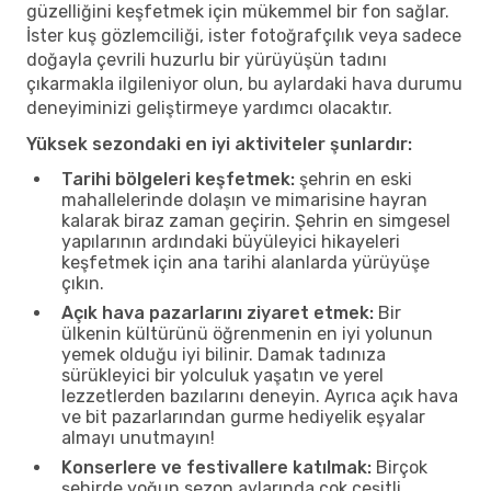
güzelliğini keşfetmek için mükemmel bir fon sağlar.
İster kuş gözlemciliği, ister fotoğrafçılık veya sadece
doğayla çevrili huzurlu bir yürüyüşün tadını
çıkarmakla ilgileniyor olun, bu aylardaki hava durumu
deneyiminizi geliştirmeye yardımcı olacaktır.
Yüksek sezondaki en iyi aktiviteler şunlardır:
Tarihi bölgeleri keşfetmek:
şehrin en eski
mahallelerinde dolaşın ve mimarisine hayran
kalarak biraz zaman geçirin. Şehrin en simgesel
yapılarının ardındaki büyüleyici hikayeleri
keşfetmek için ana tarihi alanlarda yürüyüşe
çıkın.
Açık hava pazarlarını ziyaret etmek:
Bir
ülkenin kültürünü öğrenmenin en iyi yolunun
yemek olduğu iyi bilinir. Damak tadınıza
sürükleyici bir yolculuk yaşatın ve yerel
lezzetlerden bazılarını deneyin. Ayrıca açık hava
ve bit pazarlarından gurme hediyelik eşyalar
almayı unutmayın!
Konserlere ve festivallere katılmak:
Birçok
şehirde yoğun sezon aylarında çok çeşitli