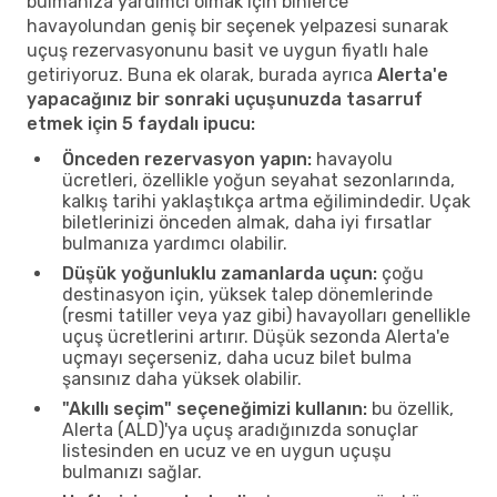
bulmanıza yardımcı olmak için binlerce
havayolundan geniş bir seçenek yelpazesi sunarak
uçuş rezervasyonunu basit ve uygun fiyatlı hale
getiriyoruz. Buna ek olarak, burada ayrıca
Alerta'e
yapacağınız bir sonraki uçuşunuzda tasarruf
etmek için 5 faydalı ipucu:
Önceden rezervasyon yapın:
havayolu
ücretleri, özellikle yoğun seyahat sezonlarında,
kalkış tarihi yaklaştıkça artma eğilimindedir. Uçak
biletlerinizi önceden almak, daha iyi fırsatlar
bulmanıza yardımcı olabilir.
Düşük yoğunluklu zamanlarda uçun:
çoğu
destinasyon için, yüksek talep dönemlerinde
(resmi tatiller veya yaz gibi) havayolları genellikle
uçuş ücretlerini artırır. Düşük sezonda Alerta'e
uçmayı seçerseniz, daha ucuz bilet bulma
şansınız daha yüksek olabilir.
"Akıllı seçim" seçeneğimizi kullanın:
bu özellik,
Alerta (ALD)'ya uçuş aradığınızda sonuçlar
listesinden en ucuz ve en uygun uçuşu
bulmanızı sağlar.