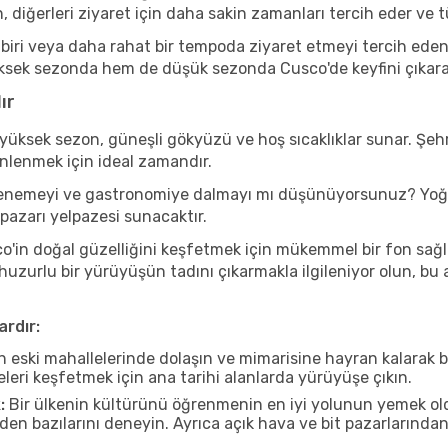
, diğerleri ziyaret için daha sakin zamanları tercih eder v
iri veya daha rahat bir tempoda ziyaret etmeyi tercih eden b
ksek sezonda hem de düşük sezonda Cusco'de keyfini çıkarabile
ır
yüksek sezon, güneşli gökyüzü ve hoş sıcaklıklar sunar. Şehr
inlenmek için ideal zamandır.
ı denemeyi ve gastronomiye dalmayı mı düşünüyorsunuz? Yoğu
 pazarı yelpazesi sunacaktır.
'in doğal güzelliğini keşfetmek için mükemmel bir fon sağlar.
 huzurlu bir yürüyüşün tadını çıkarmakla ilgileniyor olun, b
ardır:
n eski mahallelerinde dolaşın ve mimarisine hayran kalarak 
eleri keşfetmek için ana tarihi alanlarda yürüyüşe çıkın.
:
Bir ülkenin kültürünü öğrenmenin en iyi yolunun yemek oldu
rden bazılarını deneyin. Ayrıca açık hava ve bit pazarlarınd