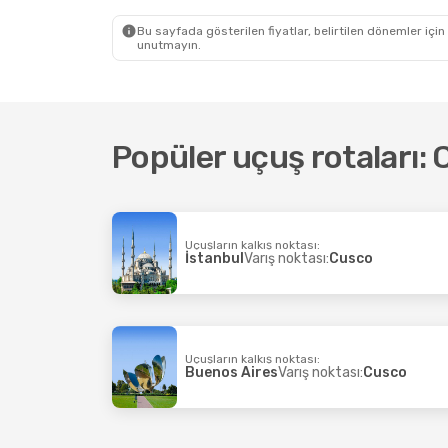
LATAM Airlines
1 Aktarma
LATAM A
Cusco
- Santiago
Cusco
-
Bu sayfada gösterilen fiyatlar, belirtilen dönemler için
unutmayın.
Popüler uçuş rotaları:
Uçuşların kalkış noktası:
İstanbul
Varış noktası:
Cusco
Uçuşların kalkış noktası:
Buenos Aires
Varış noktası:
Cusco