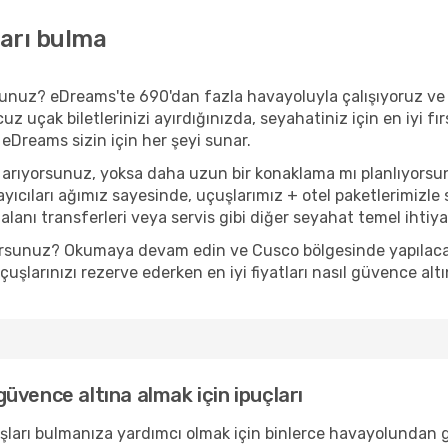
ları bulma
orsunuz? eDreams'te 690'dan fazla havayoluyla çalışıyoruz v
z uçak biletlerinizi ayırdığınızda, seyahatiniz için en iyi fır
 eDreams sizin için her şeyi sunar.
 arıyorsunuz, yoksa daha uzun bir konaklama mı planlıyorsu
yıcıları ağımız sayesinde, uçuşlarımız + otel paketlerimizle s
anı transferleri veya servis gibi diğer seyahat temel ihtiyaçl
yorsunuz? Okumaya devam edin ve Cusco bölgesinde yapılacak e
şlarınızı rezerve ederken en iyi fiyatları nasıl güvence altı
 güvence altına almak için ipuçları
uçuşları bulmanıza yardımcı olmak için binlerce havayolundan