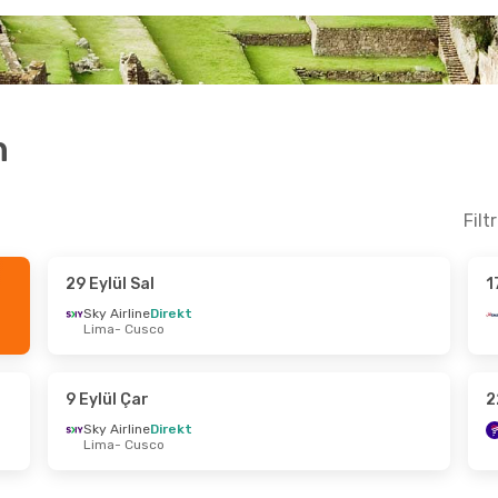
n
Filt
29 Eylül Sal
1
tos Çar
- 3 Eylül Per
27 Ekim Sal
- 31 Eki
Sky Airline
Direkt
Lima
- Cusco
ine
Direkt
Jetsmart Airlines
Dir
Cusco
Lima
- Cusco
t Airlines
Direkt
Jetsmart Airlines
Dir
 Lima
Cusco
- Lima
9 Eylül Çar
2
Sky Airline
Direkt
Lima
- Cusco
Per
- 17 Eylül Per
3 Ekim Cmt
- 9 Ekim
irlines
2 Aktarma
Air Europa
2 Aktarma
Cusco
İstanbul
- Cusco