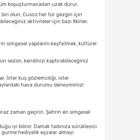
e tüm koşuşturmacadan uzak durur.
iri olun, Cusco her tür gezgin için
ceğiniz aktiviteler için bazı fikirler.
in simgesel yapılarını keşfetmek, kültürel
n sezon, kendinizi kaptırabileceğiniz
 İster kuş gözlemciliği, ister
u aylardaki hava durumu deneyiminizi
biraz zaman geçirin. Şehrin en simgesel
ğu iyi bilinir. Damak tadınıza sürükleyici
an gurme hediyelik eşyalar almayı