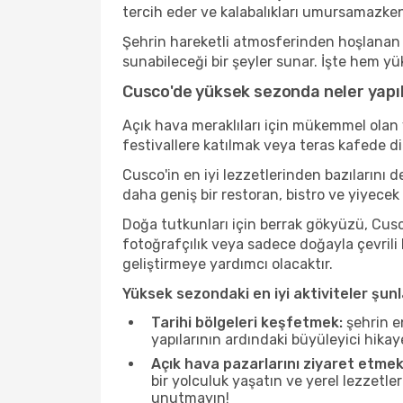
tercih eder ve kalabalıkları umursamazken
Şehrin hareketli atmosferinden hoşlanan b
sunabileceği bir şeyler sunar. İşte hem yü
Cusco'de yüksek sezonda neler yapıl
Açık hava meraklıları için mükemmel olan 
festivallere katılmak veya teras kafede d
Cusco'in en iyi lezzetlerinden bazıların
daha geniş bir restoran, bistro ve yiyecek
Doğa tutkunları için berrak gökyüzü, Cusco
fotoğrafçılık veya sadece doğayla çevrili
geliştirmeye yardımcı olacaktır.
Yüksek sezondaki en iyi aktiviteler şunl
Tarihi bölgeleri keşfetmek:
şehrin e
yapılarının ardındaki büyüleyici hikay
Açık hava pazarlarını ziyaret etmek
bir yolculuk yaşatın ve yerel lezzetle
unutmayın!