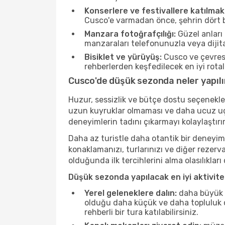
Konserlere ve festivallere katılmak
Cusco'e varmadan önce, şehrin dört bi
Manzara fotoğrafçılığı:
Güzel anları 
manzaraları telefonunuzla veya dijital
Bisiklet ve yürüyüş:
Cusco ve çevresi
rehberlerden keşfedilecek en iyi rotala
Cusco'de düşük sezonda neler yapılı
Huzur, sessizlik ve bütçe dostu seçenekle
uzun kuyruklar olmaması ve daha ucuz uçuş
deneyimlerin tadını çıkarmayı kolaylaştırır
Daha az turistle daha otantik bir deneyim
konaklamanızı, turlarınızı ve diğer rezerv
olduğunda ilk tercihlerini alma olasılıklar
Düşük sezonda yapılacak en iyi aktivitel
Yerel geleneklere dalın:
daha büyük f
olduğu daha küçük ve daha topluluk od
rehberli bir tura katılabilirsiniz.