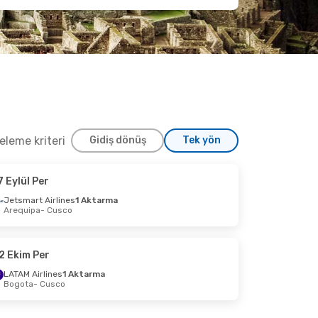
releme kriteri
Gidiş dönüş
Tek yön
7 Eylül Per
m Cmt
Jetsmart Airlines
1 Aktarma
Arequipa
- Cusco
ekt
ekt
2 Ekim Per
LATAM Airlines
1 Aktarma
Bogota
- Cusco
 Cum