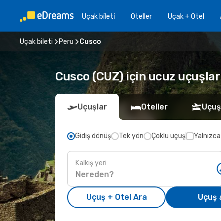
Uçak bi̇leti̇
Oteller
Uçak + Otel
Uçak bileti
Peru
Cusco
Cusco (CUZ) için ucuz uçuşlar
Uçuşlar
Oteller
Uçuş
Gidiş dönüş
Tek yön
Çoklu uçuş
Yalnızca
Kalkış yeri
Uçuş + Otel Ara
Uçuş 