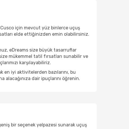
e Cusco için mevcut yüz binlerce uçuş
satları elde ettiğinizden emin olabilirsiniz.
nuz, eDreams size büyük tasarruflar
ize mükemmel tatil fırsatları sunabilir ve
arımızı karşılayabiliriz.
n iyi aktivitelerden bazılarını, bu
na alacağınıza dair ipuçlarını öğrenin.
 geniş bir seçenek yelpazesi sunarak uçuş