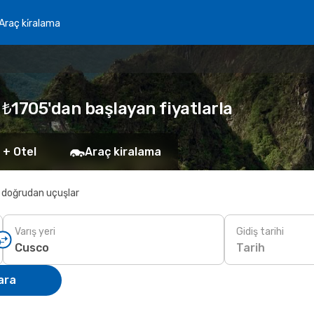
Araç ki̇ralama
 ₺1705'dan başlayan fiyatlarla
 + Otel
Araç kiralama
 doğrudan uçuşlar
Varış yeri
Gidiş tarihi
Tarih
ara