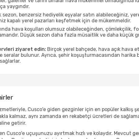
r, galeriler ve tarihi binalar hava mükemmel olmadığında id
ça yaygındır.
sezon, benzersiz hediyelik eşyalar satın alabileceğiniz, yer
iz kapalı yerel pazarları keşfetmek için de mükemmeldir.
nda hava koşulları olumsuz olabileceğinden, çömlekçilik, foto
 zamandır. Düşük sezon daha fazla müsaitlik ve daha küçük g
rvleri ziyaret edin:
Birçok yerel bahçede, hava açık hava etk
ve seralar bulunur. Ayrıca, şehir koşuşturmacasından harika bi
sağlarlar.
irler
metleriyle, Cusco'e giden gezginler için en popüler kalkış şeh
akla kalmaz, aynı zamanda en rekabetçi ücretleri de sağlama
ine getirir.
nden Cusco'e uçuşunuzu ayırtmak hızlı ve kolaydır. Mevcut g