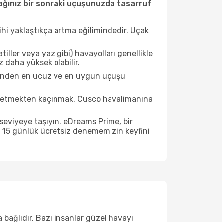
ğınız bir sonraki uçuşunuzda tasarruf
ihi yaklaştıkça artma eğilimindedir. Uçak
ller veya yaz gibi) havayolları genellikle
 daha yüksek olabilir.
esinden en ucuz ve en uygun uçuşu
t etmekten kaçınmak, Cusco havalimanına
seviyeye taşıyın. eDreams Prime, bir
n 15 günlük ücretsiz denememizin keyfini
 bağlıdır. Bazı insanlar güzel havayı