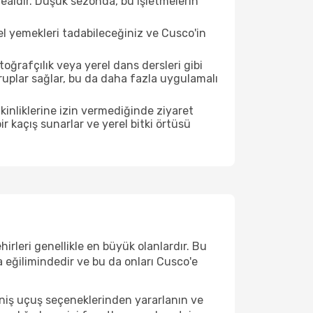
ealdir. Düşük sezonda, bu işletmelerin
el yemekleri tadabileceğiniz ve Cusco'in
ğrafçılık veya yerel dans dersleri gibi
ruplar sağlar, bu da daha fazla uygulamalı
inliklerine izin vermediğinde ziyaret
r kaçış sunarlar ve yerel bitki örtüsü
irleri genellikle en büyük olanlardır. Bu
 eğilimindedir ve bu da onları Cusco'e
eniş uçuş seçeneklerinden yararlanın ve