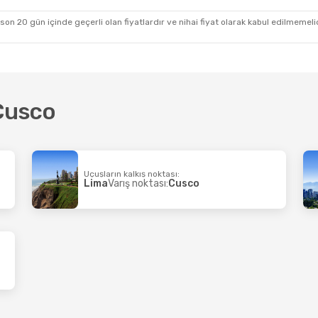
irlines
2 Aktarma
Air Europa
2 Aktarma
 Tokyo
Cusco
- İstanbul
 son 20 gün içinde geçerli olan fiyatlardır ve nihai fiyat olarak kabul edilmemel
 Cusco
Uçuşların kalkış noktası:
Lima
Varış noktası:
Cusco