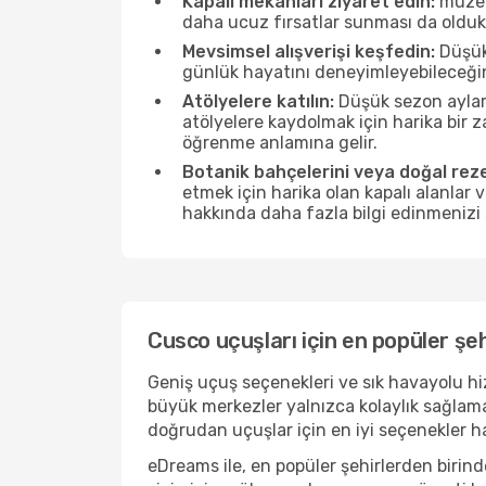
Kapalı mekanları ziyaret edin:
müzele
daha ucuz fırsatlar sunması da olduk
Mevsimsel alışverişi keşfedin:
Düşük 
günlük hayatını deneyimleyebileceğin
Atölyelere katılın:
Düşük sezon ayları
atölyelere kaydolmak için harika bir
öğrenme anlamına gelir.
Botanik bahçelerini veya doğal reze
etmek için harika olan kapalı alanlar 
hakkında daha fazla bilgi edinmenizi 
Cusco uçuşları için en popüler şeh
Geniş uçuş seçenekleri ve sık havayolu hiz
büyük merkezler yalnızca kolaylık sağlam
doğrudan uçuşlar için en iyi seçenekler hal
eDreams ile, en popüler şehirlerden biri