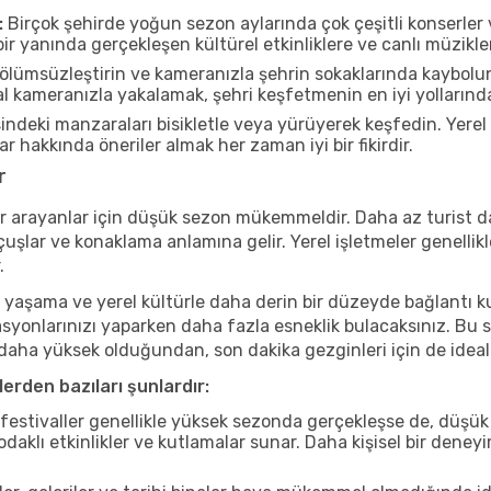
:
Birçok şehirde yoğun sezon aylarında çok çeşitli konserler 
r yanında gerçekleşen kültürel etkinliklere ve canlı müzikle
ölümsüzleştirin ve kameranızla şehrin sokaklarında kaybolun
 kameranızla yakalamak, şehri keşfetmenin en iyi yollarından 
ndeki manzaraları bisikletle veya yürüyerek keşfedin. Yerel
r hakkında öneriler almak her zaman iyi bir fikirdir.
r
r arayanlar için düşük sezon mükemmeldir. Daha az turist da
lar ve konaklama anlamına gelir. Yerel işletmeler genellikle
.
 yaşama ve yerel kültürle daha derin bir düzeyde bağlantı k
asyonlarınızı yaparken daha fazla esneklik bulacaksınız. Bu 
ı daha yüksek olduğundan, son dakika gezginleri için de ideal
erden bazıları şunlardır:
estivaller genellikle yüksek sezonda gerçekleşse de, düşük 
aklı etkinlikler ve kutlamalar sunar. Daha kişisel bir deney