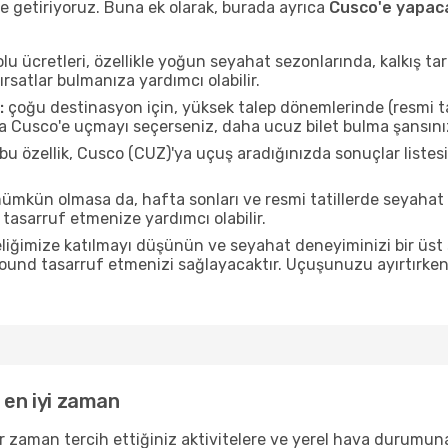
e getiriyoruz. Buna ek olarak, burada ayrıca
Cusco'e yapaca
u ücretleri, özellikle yoğun seyahat sezonlarında, kalkış tar
ırsatlar bulmanıza yardımcı olabilir.
:
çoğu destinasyon için, yüksek talep dönemlerinde (resmi tati
da Cusco'e uçmayı seçerseniz, daha ucuz bilet bulma şansınız
bu özellik, Cusco (CUZ)'ya uçuş aradığınızda sonuçlar list
mkün olmasa da, hafta sonları ve resmi tatillerde seyaha
tasarruf etmenize yardımcı olabilir.
liğimize katılmayı düşünün ve seyahat deneyiminizi bir üst 
 pound tasarruf etmenizi sağlayacaktır. Uçuşunuzu ayırtırke
 en iyi zaman
r zaman tercih ettiğiniz aktivitelere ve yerel hava durumuna