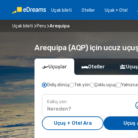
Uçak bi̇leti̇
Oteller
Uçak + Otel
Uçak bileti
Peru
Arequipa
Arequipa (AQP) için ucuz uçuş
Uçuşlar
Oteller
Uçuş
Gidiş dönüş
Tek yön
Çoklu uçuş
Yalnızca
Kalkış yeri
Uçuş + Otel Ara
Uçuş 