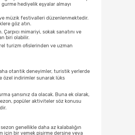
an gurme hediyelik eşyalar almayı
ve müzik festivalleri düzenlenmektedir.
lere göz atın.
. Çarpıcı mimariyi, sokak sanatını ve
biri olabilir.
rel turizm ofislerinden ve uzman
ha otantik deneyimler, turistik yerlerde
 özel indirimler sunarak lüks
urma şansınız da olacak. Buna ek olarak,
sezon, popüler aktiviteler söz konusu
dir.
sezon genellikle daha az kalabalığın
im için bir yemek pişirme dersine veya