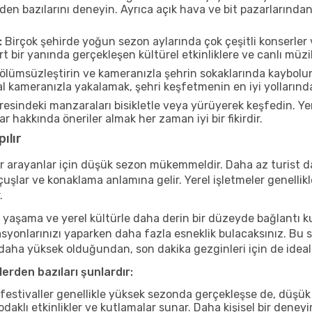
rden bazılarını deneyin. Ayrıca açık hava ve bit pazarlarınd
:
Birçok şehirde yoğun sezon aylarında çok çeşitli konserler 
 bir yanında gerçekleşen kültürel etkinliklere ve canlı müzik
ölümsüzleştirin ve kameranızla şehrin sokaklarında kaybolun
 kameranızla yakalamak, şehri keşfetmenin en iyi yollarından 
esindeki manzaraları bisikletle veya yürüyerek keşfedin. Ye
r hakkında öneriler almak her zaman iyi bir fikirdir.
ılır
r arayanlar için düşük sezon mükemmeldir. Daha az turist da
lar ve konaklama anlamına gelir. Yerel işletmeler genellikle
.
 yaşama ve yerel kültürle daha derin bir düzeyde bağlantı k
asyonlarınızı yaparken daha fazla esneklik bulacaksınız. Bu 
ı daha yüksek olduğundan, son dakika gezginleri için de ideal
erden bazıları şunlardır:
estivaller genellikle yüksek sezonda gerçekleşse de, düşük 
aklı etkinlikler ve kutlamalar sunar. Daha kişisel bir deney