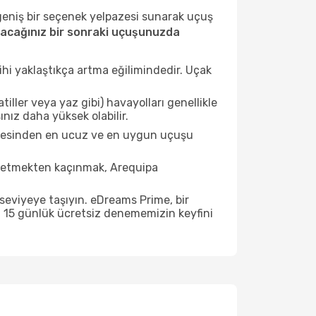
 geniş bir seçenek yelpazesi sunarak uçuş
acağınız bir sonraki uçuşunuzda
ihi yaklaştıkça artma eğilimindedir. Uçak
ller veya yaz gibi) havayolları genellikle
nız daha yüksek olabilir.
istesinden en ucuz ve en uygun uçuşu
t etmekten kaçınmak, Arequipa
seviyeye taşıyın. eDreams Prime, bir
n 15 günlük ücretsiz denememizin keyfini