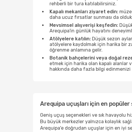
rehberli bir tura katılabilirsiniz.
Kapalı mekanları ziyaret edin:
müzele
daha ucuz fırsatlar sunması da olduk
Mevsimsel alışverişi keşfedin:
Düşük 
Arequipa'in günlük hayatını deneyiml
Atölyelere katılın:
Düşük sezon ayları
atölyelere kaydolmak için harika bir
öğrenme anlamına gelir.
Botanik bahçelerini veya doğal reze
etmek için harika olan kapalı alanlar 
hakkında daha fazla bilgi edinmenizi 
Arequipa uçuşları için en popüler 
Geniş uçuş seçenekleri ve sık havayolu hizm
Bu büyük merkezler yalnızca kolaylık sağ
Arequipa'e doğrudan uçuşlar için en iyi se