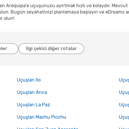
den Arequipa'e uçuşunuzu ayırtmak hızlı ve kolaydır. Mevcu
lun. Bugün seyahatinizi planlamaya başlayın ve eDreams arac
r olun!
eler
İlgi çekici diğer rotalar
Uçuşları Ilo
Uçuş
Uçuşları Arıca
Uçuş
Uçuşları La Paz
Uçuş
Uçuşları Machu Picchu
Uçuş