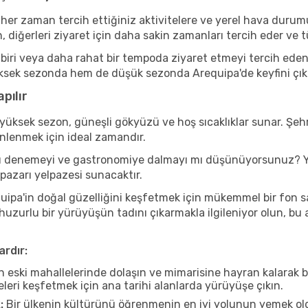
 her zaman tercih ettiğiniz aktivitelere ve yerel hava durumu
, diğerleri ziyaret için daha sakin zamanları tercih eder v
iri veya daha rahat bir tempoda ziyaret etmeyi tercih eden b
ksek sezonda hem de düşük sezonda Arequipa'de keyfini çıkarab
pılır
yüksek sezon, güneşli gökyüzü ve hoş sıcaklıklar sunar. Şehr
inlenmek için ideal zamandır.
rını denemeyi ve gastronomiye dalmayı mı düşünüyorsunuz? Y
 pazarı yelpazesi sunacaktır.
ipa'in doğal güzelliğini keşfetmek için mükemmel bir fon sağl
 huzurlu bir yürüyüşün tadını çıkarmakla ilgileniyor olun, b
ardır:
n eski mahallelerinde dolaşın ve mimarisine hayran kalarak 
eleri keşfetmek için ana tarihi alanlarda yürüyüşe çıkın.
:
Bir ülkenin kültürünü öğrenmenin en iyi yolunun yemek oldu