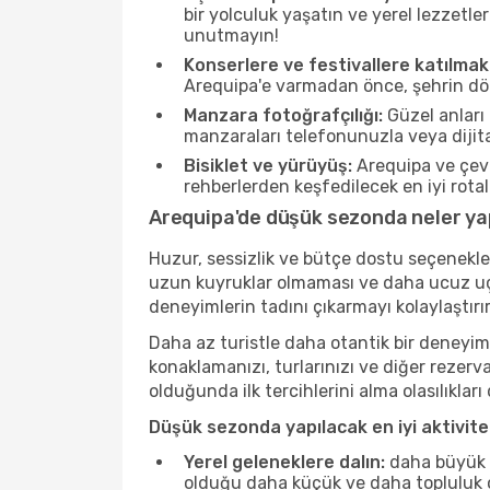
bir yolculuk yaşatın ve yerel lezzetle
unutmayın!
Konserlere ve festivallere katılmak
Arequipa'e varmadan önce, şehrin dört
Manzara fotoğrafçılığı:
Güzel anları 
manzaraları telefonunuzla veya dijital
Bisiklet ve yürüyüş:
Arequipa ve çevr
rehberlerden keşfedilecek en iyi rotala
Arequipa'de düşük sezonda neler yap
Huzur, sessizlik ve bütçe dostu seçenekle
uzun kuyruklar olmaması ve daha ucuz uçuş
deneyimlerin tadını çıkarmayı kolaylaştırır
Daha az turistle daha otantik bir deneyim
konaklamanızı, turlarınızı ve diğer rezerv
olduğunda ilk tercihlerini alma olasılıklar
Düşük sezonda yapılacak en iyi aktivitel
Yerel geleneklere dalın:
daha büyük f
olduğu daha küçük ve daha topluluk od