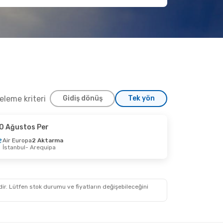
releme kriteri
Gidiş dönüş
Tek yön
0 Ağustos Per
Air Europa
2 Aktarma
İstanbul
- Arequipa
idir. Lütfen stok durumu ve fiyatların değişebileceğini