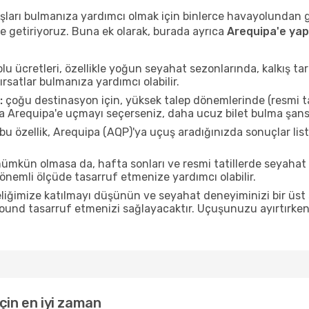
uçuşları bulmanıza yardımcı olmak için binlerce havayolundan
e getiriyoruz. Buna ek olarak, burada ayrıca
Arequipa'e yap
u ücretleri, özellikle yoğun seyahat sezonlarında, kalkış tar
ırsatlar bulmanıza yardımcı olabilir.
:
çoğu destinasyon için, yüksek talep dönemlerinde (resmi tati
da Arequipa'e uçmayı seçerseniz, daha ucuz bilet bulma şansı
bu özellik, Arequipa (AQP)'ya uçuş aradığınızda sonuçlar l
mkün olmasa da, hafta sonları ve resmi tatillerde seyaha
nemli ölçüde tasarruf etmenize yardımcı olabilir.
liğimize katılmayı düşünün ve seyahat deneyiminizi bir üst 
 pound tasarruf etmenizi sağlayacaktır. Uçuşunuzu ayırtırke
çin en iyi zaman