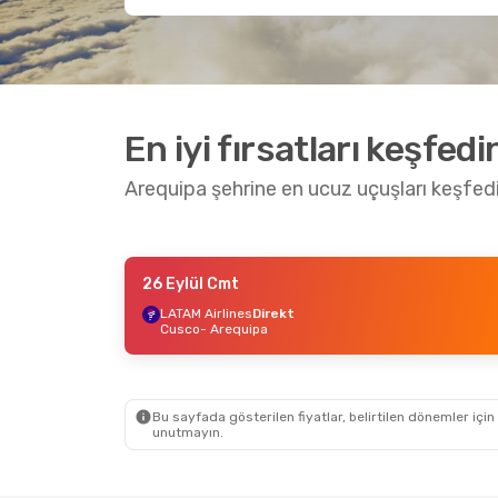
En iyi fırsatları keşfedi
Arequipa şehrine en ucuz uçuşları keşfed
26 Eylül Cmt
19 Ağustos Çar
- 25 Ağustos Sal
LATAM Airlines
Direkt
Cusco
- Arequipa
Air Europa
2 Aktarma
İstanbul
- Arequipa
Air Europa
2 Aktarma
Arequipa
- İstanbul
Bu sayfada gösterilen fiyatlar, belirtilen dönemler için
unutmayın.