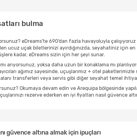
satları bulma
rıyorsunuz? eDreams'te 690'dan fazla havayoluyla çalışıyoru
en ucuz uçak biletlerinizi ayırdığınızda, seyahatiniz için en 
nüşlere kadar, eDreams sizin için her şeyi sunar.
 mı arıyorsunuz, yoksa daha uzun bir konaklama mı planlıyo
yıcıları ağımız sayesinde, uçuşlarımız + otel paketlerimizle s
anı transferleri veya servis gibi diğer seyahat temel ihtiyaçl
yorsunuz? Okumaya devam edin ve Arequipa bölgesinde yapılaca
şlarınızı rezerve ederken en iyi fiyatları nasıl güvence altı
ını güvence altına almak için ipuçları