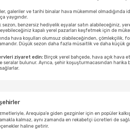
r, galeriler ve tarihi binalar hava mükemmel olmadığında id
ça yaygındır.
sezon, benzersiz hediyelik eşyalar satın alabileceğiniz, yer
eyebileceğiniz kapalı yerel pazarları keşfetmek için de mük
nda hava koşulları olumsuz olabileceğinden, çömlekçilik, foto
 zamandır. Düşük sezon daha fazla müsaitlik ve daha küçük g
rvleri ziyaret edin:
Birçok yerel bahçede, hava açık hava etk
ve seralar bulunur. Ayrıca, şehir koşuşturmacasından harika bi
sağlarlar.
şehirler
etleriyle, Arequipa'e giden gezginler için en popüler kalkış 
lamakla kalmaz, aynı zamanda en rekabetçi ücretleri de sağl
çenekler haline getirir.