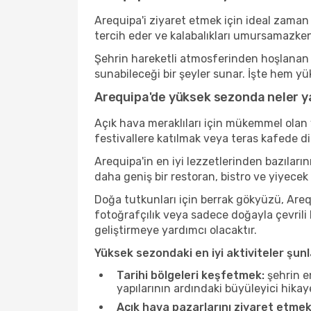
Arequipa'i ziyaret etmek için ideal zaman
tercih eder ve kalabalıkları umursamazken
Şehrin hareketli atmosferinden hoşlanan b
sunabileceği bir şeyler sunar. İşte hem yü
Arequipa'de yüksek sezonda neler ya
Açık hava meraklıları için mükemmel olan 
festivallere katılmak veya teras kafede d
Arequipa'in en iyi lezzetlerinden bazıla
daha geniş bir restoran, bistro ve yiyecek
Doğa tutkunları için berrak gökyüzü, Arequ
fotoğrafçılık veya sadece doğayla çevrili
geliştirmeye yardımcı olacaktır.
Yüksek sezondaki en iyi aktiviteler şunl
Tarihi bölgeleri keşfetmek:
şehrin e
yapılarının ardındaki büyüleyici hikay
Açık hava pazarlarını ziyaret etmek