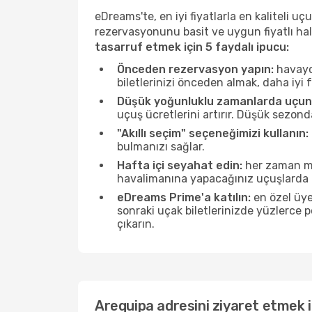
eDreams'te, en iyi fiyatlarla en kaliteli 
rezervasyonunu basit ve uygun fiyatlı hal
tasarruf etmek için 5 faydalı ipucu:
Önceden rezervasyon yapın:
havayol
biletlerinizi önceden almak, daha iyi f
Düşük yoğunluklu zamanlarda uçun
uçuş ücretlerini artırır. Düşük sezon
"Akıllı seçim" seçeneğimizi kullanın:
bulmanızı sağlar.
Hafta içi seyahat edin:
her zaman mü
havalimanına yapacağınız uçuşlarda ö
eDreams Prime'a katılın:
en özel üye
sonraki uçak biletlerinizde yüzlerce
çıkarın.
Arequipa adresini ziyaret etmek i