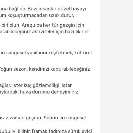
na bağlıdır. Bazı insanlar güzel havayı
e tüm koşuşturmacadan uzak durur.
iri olun, Arequipa her tür gezgin için
ileceğiniz aktiviteler için bazı fikirler.
in simgesel yapılarını keşfetmek, kültürel
oğun sezon, kendinizi kaptırabileceğiniz
ar. İster kuş gözlemciliği, ister
u aylardaki hava durumu deneyiminizi
biraz zaman geçirin. Şehrin en simgesel
ğu iyi bilinir. Damak tadınıza sürükleyici