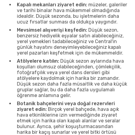
Kapalı mekanları ziyaret edin:
müzeler, galeriler
ve tarihi binalar hava mükemmel olmadığında
idealdir. Düşük sezonda, bu işletmelerin daha
ucuz fırsatlar sunması da oldukça yaygındır.
Mevsimsel alışverişi keşfedin:
Düşük sezon,
benzersiz hediyelik eşyalar satın alabileceğiniz,
yerel yemekleri tadabileceğiniz ve Central'in
günlük hayatını deneyimleyebileceğiniz kapalı
yerel pazarları keşfetmek için de mükemmeldir.
Atölyelere katılın:
Düşük sezon aylarında hava
koşulları olumsuz olabileceğinden, çömlekçilik,
fotoğrafçılık veya yerel dans dersleri gibi
atölyelere kaydolmak için harika bir zamandır.
Düşük sezon daha fazla müsaitlik ve daha küçük
gruplar sağlar, bu da daha fazla uygulamalı
öğrenme anlamına gelir.
Botanik bahçelerini veya doğal rezervleri
ziyaret edin:
Birçok yerel bahçede, hava açık
hava etkinliklerine izin vermediğinde ziyaret
etmek için harika olan kapalı alanlar ve seralar
bulunur. Ayrıca, şehir koşuşturmacasından
harika bir kaçış sunarlar ve yerel bitki örtüsü