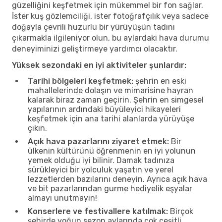
güzelliğini keşfetmek için mükemmel bir fon sağlar.
İster kuş gözlemciliği, ister fotoğrafçılık veya sadece
doğayla çevrili huzurlu bir yürüyüşün tadını
çıkarmakla ilgileniyor olun, bu aylardaki hava durumu
deneyiminizi geliştirmeye yardımcı olacaktır.
Yüksek sezondaki en iyi aktiviteler şunlardır:
Tarihi bölgeleri keşfetmek:
şehrin en eski
mahallelerinde dolaşın ve mimarisine hayran
kalarak biraz zaman geçirin. Şehrin en simgesel
yapılarının ardındaki büyüleyici hikayeleri
keşfetmek için ana tarihi alanlarda yürüyüşe
çıkın.
Açık hava pazarlarını ziyaret etmek:
Bir
ülkenin kültürünü öğrenmenin en iyi yolunun
yemek olduğu iyi bilinir. Damak tadınıza
sürükleyici bir yolculuk yaşatın ve yerel
lezzetlerden bazılarını deneyin. Ayrıca açık hava
ve bit pazarlarından gurme hediyelik eşyalar
almayı unutmayın!
Konserlere ve festivallere katılmak:
Birçok
şehirde yoğun sezon aylarında çok çeşitli