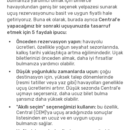
bulmanıza yardımcı olmak için binlerce
havayolundan geniş bir seçenek yelpazesi sunarak
uçuş rezervasyonunu basit ve uygun fiyatlı hale
getiriyoruz. Buna ek olarak, burada ayrıca
Central'e
yapacağınız bir sonraki uçuşunuzda tasarruf
etmek için 5 faydalı ipucu:
Önceden rezervasyon yapın:
havayolu
ücretleri, özellikle yoğun seyahat sezonlarında,
kalkış tarihi yaklaştıkça artma eğilimindedir. Uçak
biletlerinizi önceden almak, daha iyi fırsatlar
bulmanıza yardımcı olabilir.
Düşük yoğunluklu zamanlarda uçun:
çoğu
destinasyon için, yüksek talep dönemlerinde
(resmi tatiller veya yaz gibi) havayolları genellikle
uçuş ücretlerini artırır. Düşük sezonda Central'e
uçmayı seçerseniz, daha ucuz bilet bulma
şansınız daha yüksek olabilir.
"Akıllı seçim" seçeneğimizi kullanın:
bu özellik,
Central (CEM)'ya uçuş aradığınızda sonuçlar
listesinden en ucuz ve en uygun uçuşu
bulmanızı sağlar.