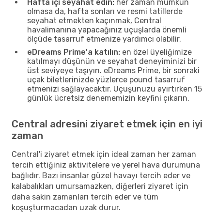
Hafta içi seyahat edin:
her zaman mümkün
olmasa da, hafta sonları ve resmi tatillerde
seyahat etmekten kaçınmak, Central
havalimanına yapacağınız uçuşlarda önemli
ölçüde tasarruf etmenize yardımcı olabilir.
eDreams Prime'a katılın:
en özel üyeliğimize
katılmayı düşünün ve seyahat deneyiminizi bir
üst seviyeye taşıyın. eDreams Prime, bir sonraki
uçak biletlerinizde yüzlerce pound tasarruf
etmenizi sağlayacaktır. Uçuşunuzu ayırtırken 15
günlük ücretsiz denememizin keyfini çıkarın.
Central adresini ziyaret etmek için en iyi
zaman
Central'i ziyaret etmek için ideal zaman her zaman
tercih ettiğiniz aktivitelere ve yerel hava durumuna
bağlıdır. Bazı insanlar güzel havayı tercih eder ve
kalabalıkları umursamazken, diğerleri ziyaret için
daha sakin zamanları tercih eder ve tüm
koşuşturmacadan uzak durur.