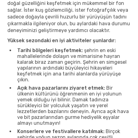
doğal güzelliğini keşfetmek için mükemmel bir fon
sağlar. İster kuş gözlemciliği, ister fotoğrafçılık veya
sadece doğayla çevrili huzurlu bir yürüyüşün tadını
çıkarmakla ilgileniyor olun, bu aylardaki hava durumu
deneyiminizi geliştirmeye yardımcı olacaktır.
Yüksek sezondaki en iyi aktiviteler şunlardır:
Tarihi bölgeleri keşfetmek:
şehrin en eski
mahallelerinde dolaşın ve mimarisine hayran
kalarak biraz zaman geçirin. Şehrin en simgesel
yapılarının ardındaki büyüleyici hikayeleri
keşfetmek için ana tarihi alanlarda yürüyüşe
çıkın.
Açık hava pazarlarını ziyaret etmek:
Bir
ülkenin kültürünü öğrenmenin en iyi yolunun
yemek olduğu iyi bilinir. Damak tadınıza
sürükleyici bir yolculuk yaşatın ve yerel
lezzetlerden bazılarını deneyin. Ayrıca açık hava
ve bit pazarlarından gurme hediyelik eşyalar
almayı unutmayın!
Konserlere ve festivallere katılmak:
Birçok
şehirde yoğun sezon aylarında çok çeşitli