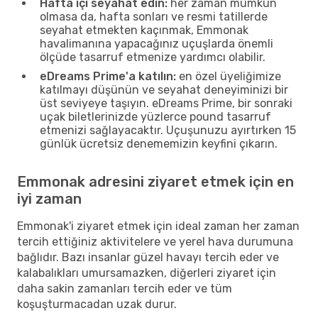
Hafta içi seyahat edin:
her zaman mümkün
olmasa da, hafta sonları ve resmi tatillerde
seyahat etmekten kaçınmak, Emmonak
havalimanına yapacağınız uçuşlarda önemli
ölçüde tasarruf etmenize yardımcı olabilir.
eDreams Prime'a katılın:
en özel üyeliğimize
katılmayı düşünün ve seyahat deneyiminizi bir
üst seviyeye taşıyın. eDreams Prime, bir sonraki
uçak biletlerinizde yüzlerce pound tasarruf
etmenizi sağlayacaktır. Uçuşunuzu ayırtırken 15
günlük ücretsiz denememizin keyfini çıkarın.
Emmonak adresini ziyaret etmek için en
iyi zaman
Emmonak'i ziyaret etmek için ideal zaman her zaman
tercih ettiğiniz aktivitelere ve yerel hava durumuna
bağlıdır. Bazı insanlar güzel havayı tercih eder ve
kalabalıkları umursamazken, diğerleri ziyaret için
daha sakin zamanları tercih eder ve tüm
koşuşturmacadan uzak durur.