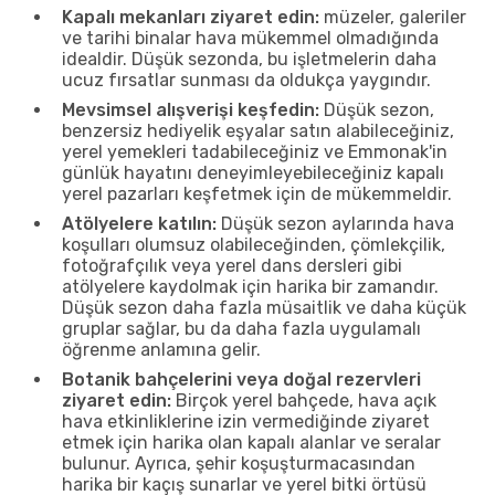
Kapalı mekanları ziyaret edin:
müzeler, galeriler
ve tarihi binalar hava mükemmel olmadığında
idealdir. Düşük sezonda, bu işletmelerin daha
ucuz fırsatlar sunması da oldukça yaygındır.
Mevsimsel alışverişi keşfedin:
Düşük sezon,
benzersiz hediyelik eşyalar satın alabileceğiniz,
yerel yemekleri tadabileceğiniz ve Emmonak'in
günlük hayatını deneyimleyebileceğiniz kapalı
yerel pazarları keşfetmek için de mükemmeldir.
Atölyelere katılın:
Düşük sezon aylarında hava
koşulları olumsuz olabileceğinden, çömlekçilik,
fotoğrafçılık veya yerel dans dersleri gibi
atölyelere kaydolmak için harika bir zamandır.
Düşük sezon daha fazla müsaitlik ve daha küçük
gruplar sağlar, bu da daha fazla uygulamalı
öğrenme anlamına gelir.
Botanik bahçelerini veya doğal rezervleri
ziyaret edin:
Birçok yerel bahçede, hava açık
hava etkinliklerine izin vermediğinde ziyaret
etmek için harika olan kapalı alanlar ve seralar
bulunur. Ayrıca, şehir koşuşturmacasından
harika bir kaçış sunarlar ve yerel bitki örtüsü