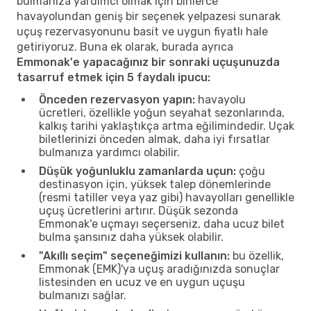
bulmanıza yardımcı olmak için binlerce
havayolundan geniş bir seçenek yelpazesi sunarak
uçuş rezervasyonunu basit ve uygun fiyatlı hale
getiriyoruz. Buna ek olarak, burada ayrıca
Emmonak'e yapacağınız bir sonraki uçuşunuzda
tasarruf etmek için 5 faydalı ipucu:
Önceden rezervasyon yapın:
havayolu
ücretleri, özellikle yoğun seyahat sezonlarında,
kalkış tarihi yaklaştıkça artma eğilimindedir. Uçak
biletlerinizi önceden almak, daha iyi fırsatlar
bulmanıza yardımcı olabilir.
Düşük yoğunluklu zamanlarda uçun:
çoğu
destinasyon için, yüksek talep dönemlerinde
(resmi tatiller veya yaz gibi) havayolları genellikle
uçuş ücretlerini artırır. Düşük sezonda
Emmonak'e uçmayı seçerseniz, daha ucuz bilet
bulma şansınız daha yüksek olabilir.
"Akıllı seçim" seçeneğimizi kullanın:
bu özellik,
Emmonak (EMK)'ya uçuş aradığınızda sonuçlar
listesinden en ucuz ve en uygun uçuşu
bulmanızı sağlar.