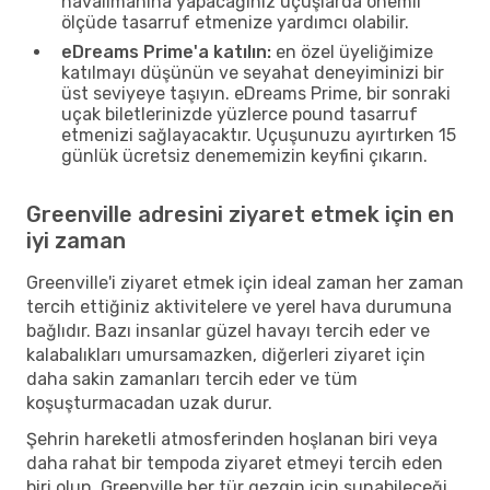
havalimanına yapacağınız uçuşlarda önemli
ölçüde tasarruf etmenize yardımcı olabilir.
eDreams Prime'a katılın:
en özel üyeliğimize
katılmayı düşünün ve seyahat deneyiminizi bir
üst seviyeye taşıyın. eDreams Prime, bir sonraki
uçak biletlerinizde yüzlerce pound tasarruf
etmenizi sağlayacaktır. Uçuşunuzu ayırtırken 15
günlük ücretsiz denememizin keyfini çıkarın.
Greenville adresini ziyaret etmek için en
iyi zaman
Greenville'i ziyaret etmek için ideal zaman her zaman
tercih ettiğiniz aktivitelere ve yerel hava durumuna
bağlıdır. Bazı insanlar güzel havayı tercih eder ve
kalabalıkları umursamazken, diğerleri ziyaret için
daha sakin zamanları tercih eder ve tüm
koşuşturmacadan uzak durur.
Şehrin hareketli atmosferinden hoşlanan biri veya
daha rahat bir tempoda ziyaret etmeyi tercih eden
biri olun, Greenville her tür gezgin için sunabileceği