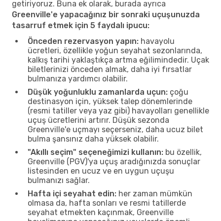
getiriyoruz. Buna ek olarak, burada ayrıca
Greenville'e yapacağınız bir sonraki uçuşunuzda
tasarruf etmek için 5 faydalı ipucu:
Önceden rezervasyon yapın:
havayolu
ücretleri, özellikle yoğun seyahat sezonlarında,
kalkış tarihi yaklaştıkça artma eğilimindedir. Uçak
biletlerinizi önceden almak, daha iyi fırsatlar
bulmanıza yardımcı olabilir.
Düşük yoğunluklu zamanlarda uçun:
çoğu
destinasyon için, yüksek talep dönemlerinde
(resmi tatiller veya yaz gibi) havayolları genellikle
uçuş ücretlerini artırır. Düşük sezonda
Greenville'e uçmayı seçerseniz, daha ucuz bilet
bulma şansınız daha yüksek olabilir.
"Akıllı seçim" seçeneğimizi kullanın:
bu özellik,
Greenville (PGV)'ya uçuş aradığınızda sonuçlar
listesinden en ucuz ve en uygun uçuşu
bulmanızı sağlar.
Hafta içi seyahat edin:
her zaman mümkün
olmasa da, hafta sonları ve resmi tatillerde
seyahat etmekten kaçınmak, Greenville