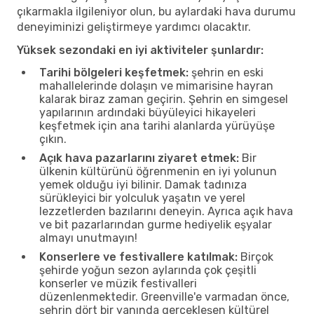
çıkarmakla ilgileniyor olun, bu aylardaki hava durumu
deneyiminizi geliştirmeye yardımcı olacaktır.
Yüksek sezondaki en iyi aktiviteler şunlardır:
Tarihi bölgeleri keşfetmek:
şehrin en eski
mahallelerinde dolaşın ve mimarisine hayran
kalarak biraz zaman geçirin. Şehrin en simgesel
yapılarının ardındaki büyüleyici hikayeleri
keşfetmek için ana tarihi alanlarda yürüyüşe
çıkın.
Açık hava pazarlarını ziyaret etmek:
Bir
ülkenin kültürünü öğrenmenin en iyi yolunun
yemek olduğu iyi bilinir. Damak tadınıza
sürükleyici bir yolculuk yaşatın ve yerel
lezzetlerden bazılarını deneyin. Ayrıca açık hava
ve bit pazarlarından gurme hediyelik eşyalar
almayı unutmayın!
Konserlere ve festivallere katılmak:
Birçok
şehirde yoğun sezon aylarında çok çeşitli
konserler ve müzik festivalleri
düzenlenmektedir. Greenville'e varmadan önce,
şehrin dört bir yanında gerçekleşen kültürel