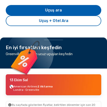
Uçuş ara
Uçuş + Otel Ara
En iyi fırsatları keşfedin
Greenville şehrine en ucuz uçuşları keşfedin
13 Ekim Sal
American Airlines
2 Aktarma
Londra
- Greenville
Bu sayfada gösterilen fiyatlar, belirtilen dönemler için son 20