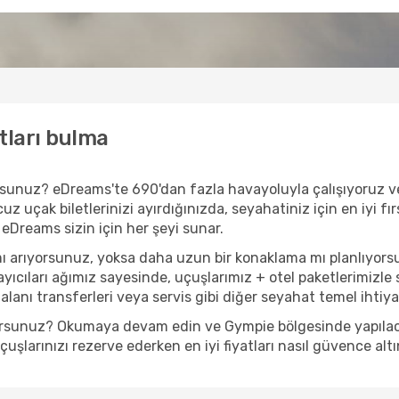
tları bulma
yorsunuz? eDreams'te 690'dan fazla havayoluyla çalışıyoruz 
z uçak biletlerinizi ayırdığınızda, seyahatiniz için en iyi fır
 eDreams sizin için her şeyi sunar.
ı arıyorsunuz, yoksa daha uzun bir konaklama mı planlıyors
yıcıları ağımız sayesinde, uçuşlarımız + otel paketlerimizle s
anı transferleri veya servis gibi diğer seyahat temel ihtiyaçl
yorsunuz? Okumaya devam edin ve Gympie bölgesinde yapılacak
şlarınızı rezerve ederken en iyi fiyatları nasıl güvence altı