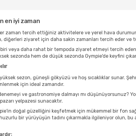
n en iyi zaman
er zaman tercih ettiğiniz aktivitelere ve yerel hava durumun
, diğerleri ziyaret için daha sakin zamanları tercih eder v
iri veya daha rahat bir tempoda ziyaret etmeyi tercih eden 
ksek sezonda hem de düşük sezonda Gympie'de keyfini çıkarabil
lır
yüksek sezon, güneşli gökyüzü ve hoş sıcaklıklar sunar. Şehr
inlenmek için ideal zamandır.
nı denemeyi ve gastronomiye dalmayı mı düşünüyorsunuz? Yoğ
 pazarı yelpazesi sunacaktır.
e'in doğal güzelliğini keşfetmek için mükemmel bir fon sağla
 huzurlu bir yürüyüşün tadını çıkarmakla ilgileniyor olun, b
ardır: