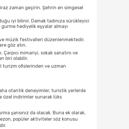
biraz zaman geçirin. Şehrin en simgesel
ğu iyi bilinir. Damak tadınıza sürükleyici
an gurme hediyelik eşyalar almayı
ve müzik festivalleri düzenlenmektedir.
ere göz atın.
. Çarpıcı mimariyi, sokak sanatını ve
biri olabilir.
l turizm ofislerinden ve uzman
ha otantik deneyimler, turistik yerlerde
 özel indirimler sunarak lüks
urma şansınız da olacak. Buna ek olarak,
sezon, popüler aktiviteler söz konusu
dir.