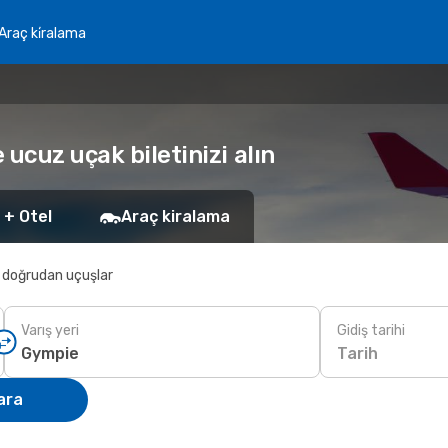
Araç ki̇ralama
ucuz uçak biletinizi alın
 + Otel
Araç kiralama
 doğrudan uçuşlar
Varış yeri
Gidiş tarihi
Tarih
ara