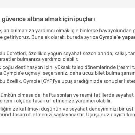
ı güvence altına almak için ipuçları
uçuşları bulmanıza yardımcı olmak için binlerce havayolundan
e getiriyoruz. Buna ek olarak, burada ayrıca
Gympie'e yapac
u ücretleri, özellikle yoğun seyahat sezonlarında, kalkış tar
ırsatlar bulmanıza yardımcı olabilir.
:
çoğu destinasyon için, yüksek talep dönemlerinde (resmi tati
da Gympie'e uçmayı seçerseniz, daha ucuz bilet bulma şansını
bu özellik, Gympie (GYP)'ya uçuş aradığınızda sonuçlar lis
mkün olmasa da, hafta sonları ve resmi tatillerde seyaha
nemli ölçüde tasarruf etmenize yardımcı olabilir.
liğimize katılmayı düşünün ve seyahat deneyiminizi bir üst 
 pound tasarruf etmenizi sağlayacaktır. Uçuşunuzu ayırtırke