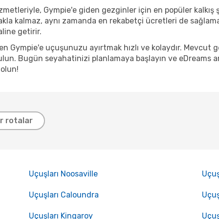
metleriyle, Gympie'e giden gezginler için en popüler kalkış şe
akla kalmaz, aynı zamanda en rekabetçi ücretleri de sağlama
ine getirir.
nden Gympie'e uçuşunuzu ayırtmak hızlı ve kolaydır. Mevcut 
lun. Bugün seyahatinizi planlamaya başlayın ve eDreams arac
olun!
er rotalar
Uçuşları Noosaville
Uçuş
Uçuşları Caloundra
Uçuş
Uçuşları Kingaroy
Uçuş