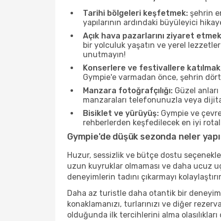
Tarihi bölgeleri keşfetmek:
şehrin e
yapılarının ardındaki büyüleyici hikay
Açık hava pazarlarını ziyaret etmek
bir yolculuk yaşatın ve yerel lezzetle
unutmayın!
Konserlere ve festivallere katılmak
Gympie'e varmadan önce, şehrin dört b
Manzara fotoğrafçılığı:
Güzel anları 
manzaraları telefonunuzla veya dijital
Bisiklet ve yürüyüş:
Gympie ve çevres
rehberlerden keşfedilecek en iyi rotala
Gympie'de düşük sezonda neler yapıl
Huzur, sessizlik ve bütçe dostu seçenekle
uzun kuyruklar olmaması ve daha ucuz uçuş
deneyimlerin tadını çıkarmayı kolaylaştırır
Daha az turistle daha otantik bir deneyim
konaklamanızı, turlarınızı ve diğer rezerv
olduğunda ilk tercihlerini alma olasılıklar