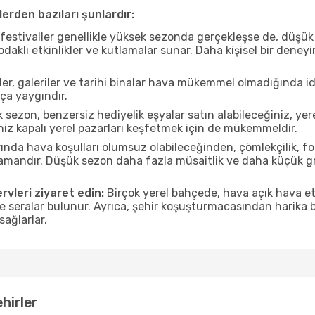
erden bazıları şunlardır:
estivaller genellikle yüksek sezonda gerçekleşse de, düşük 
aklı etkinlikler ve kutlamalar sunar. Daha kişisel bir deney
r, galeriler ve tarihi binalar hava mükemmel olmadığında id
ça yaygındır.
sezon, benzersiz hediyelik eşyalar satın alabileceğiniz, yer
iz kapalı yerel pazarları keşfetmek için de mükemmeldir.
nda hava koşulları olumsuz olabileceğinden, çömlekçilik, foto
 zamandır. Düşük sezon daha fazla müsaitlik ve daha küçük g
rvleri ziyaret edin:
Birçok yerel bahçede, hava açık hava etk
ve seralar bulunur. Ayrıca, şehir koşuşturmacasından harika bi
sağlarlar.
hirler