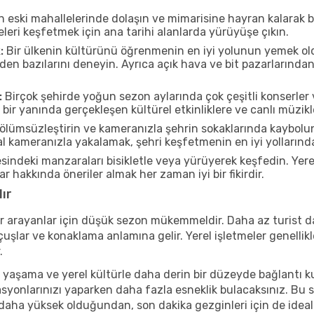
n eski mahallelerinde dolaşın ve mimarisine hayran kalarak 
eleri keşfetmek için ana tarihi alanlarda yürüyüşe çıkın.
:
Bir ülkenin kültürünü öğrenmenin en iyi yolunun yemek oldu
rden bazılarını deneyin. Ayrıca açık hava ve bit pazarlarınd
:
Birçok şehirde yoğun sezon aylarında çok çeşitli konserler 
ir yanında gerçekleşen kültürel etkinliklere ve canlı müzikl
ölümsüzleştirin ve kameranızla şehrin sokaklarında kaybolun
 kameranızla yakalamak, şehri keşfetmenin en iyi yollarından 
indeki manzaraları bisikletle veya yürüyerek keşfedin. Yere
r hakkında öneriler almak her zaman iyi bir fikirdir.
ır
r arayanlar için düşük sezon mükemmeldir. Daha az turist da
lar ve konaklama anlamına gelir. Yerel işletmeler genellikle
.
 yaşama ve yerel kültürle daha derin bir düzeyde bağlantı k
asyonlarınızı yaparken daha fazla esneklik bulacaksınız. Bu 
ı daha yüksek olduğundan, son dakika gezginleri için de ideal