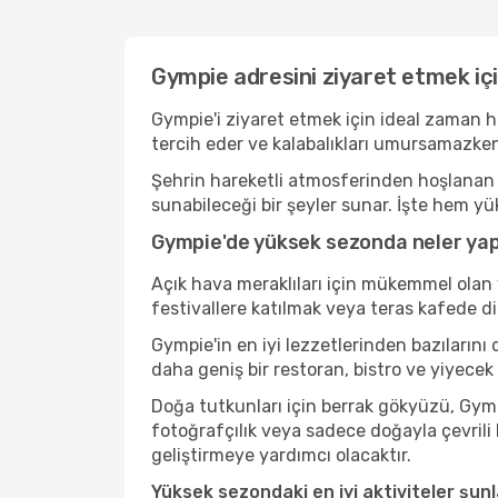
Gympie adresini ziyaret etmek içi
Gympie'i ziyaret etmek için ideal zaman h
tercih eder ve kalabalıkları umursamazken
Şehrin hareketli atmosferinden hoşlanan b
sunabileceği bir şeyler sunar. İşte hem yü
Gympie'de yüksek sezonda neler yapı
Açık hava meraklıları için mükemmel olan 
festivallere katılmak veya teras kafede d
Gympie'in en iyi lezzetlerinden bazıları
daha geniş bir restoran, bistro ve yiyecek
Doğa tutkunları için berrak gökyüzü, Gympi
fotoğrafçılık veya sadece doğayla çevrili
geliştirmeye yardımcı olacaktır.
Yüksek sezondaki en iyi aktiviteler şunl