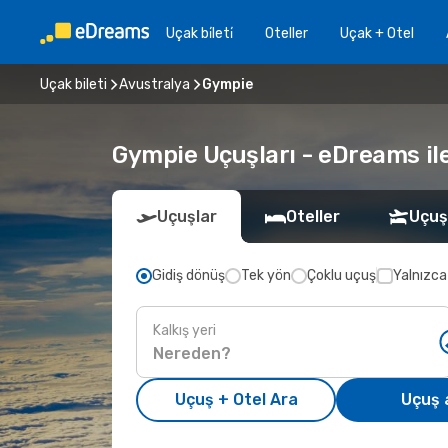
Uçak bi̇leti̇
Oteller
Uçak + Otel
Uçak bileti
Avustralya
Gympie
Gympie Uçuşları - eDreams ile 
Uçuşlar
Oteller
Uçuş
Gidiş dönüş
Tek yön
Çoklu uçuş
Yalnızca
Kalkış yeri
Uçuş + Otel Ara
Uçuş 