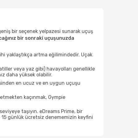
 geniş bir seçenek yelpazesi sunarak uçuş
ağınız bir sonraki uçuşunuzda
ihi yaklaştıkça artma eğilimindedir. Uçak
ller veya yaz gibi) havayolları genellikle
z daha yüksek olabilir.
tesinden en ucuz ve en uygun uçuşu
t etmekten kaçınmak, Gympie
seviyeye taşıyın. eDreams Prime, bir
n 15 günlük ücretsiz denememizin keyfini