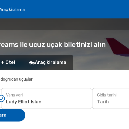
Araç ki̇ralama
reams ile ucuz uçak biletinizi alın
 + Otel
Araç kiralama
 doğrudan uçuşlar
Varış yeri
Gidiş tarihi
Tarih
ara