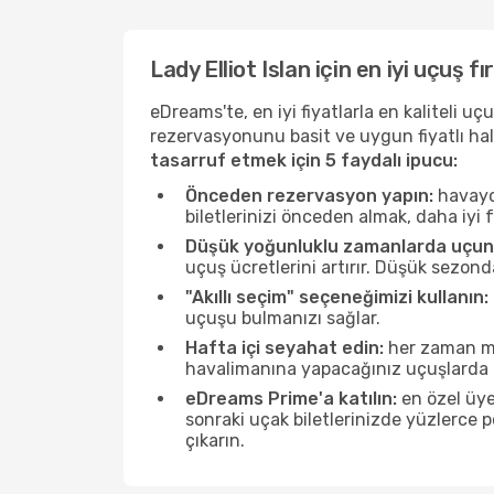
Lady Elliot Islan için en iyi uçuş f
eDreams'te, en iyi fiyatlarla en kaliteli 
rezervasyonunu basit ve uygun fiyatlı hal
tasarruf etmek için 5 faydalı ipucu:
Önceden rezervasyon yapın:
havayol
biletlerinizi önceden almak, daha iyi f
Düşük yoğunluklu zamanlarda uçun
uçuş ücretlerini artırır. Düşük sezond
"Akıllı seçim" seçeneğimizi kullanın:
uçuşu bulmanızı sağlar.
Hafta içi seyahat edin:
her zaman mü
havalimanına yapacağınız uçuşlarda ö
eDreams Prime'a katılın:
en özel üye
sonraki uçak biletlerinizde yüzlerce
çıkarın.