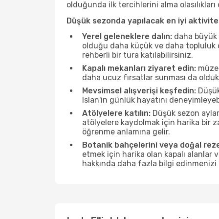
olduğunda ilk tercihlerini alma olasılıklar
Düşük sezonda yapılacak en iyi aktivitel
Yerel geleneklere dalın:
daha büyük f
olduğu daha küçük ve daha topluluk od
rehberli bir tura katılabilirsiniz.
Kapalı mekanları ziyaret edin:
müzele
daha ucuz fırsatlar sunması da olduk
Mevsimsel alışverişi keşfedin:
Düşük 
Islan'in günlük hayatını deneyimleyeb
Atölyelere katılın:
Düşük sezon ayları
atölyelere kaydolmak için harika bir
öğrenme anlamına gelir.
Botanik bahçelerini veya doğal reze
etmek için harika olan kapalı alanlar 
hakkında daha fazla bilgi edinmenizi 