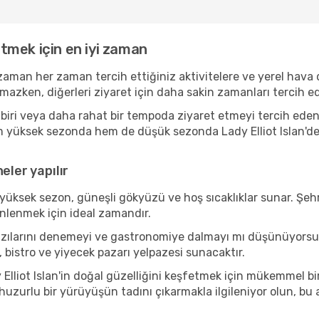
 etmek için en iyi zaman
al zaman her zaman tercih ettiğiniz aktivitelere ve yerel hava
amazken, diğerleri ziyaret için daha sakin zamanları tercih
ri veya daha rahat bir tempoda ziyaret etmeyi tercih eden bi
em yüksek sezonda hem de düşük sezonda Lady Elliot Islan'de k
eler yapılır
yüksek sezon, güneşli gökyüzü ve hoş sıcaklıklar sunar. Şehr
inlenmek için ideal zamandır.
en bazılarını denemeyi ve gastronomiye dalmayı mı düşünüyor
, bistro ve yiyecek pazarı yelpazesi sunacaktır.
lliot Islan'in doğal güzelliğini keşfetmek için mükemmel bir 
 huzurlu bir yürüyüşün tadını çıkarmakla ilgileniyor olun, b