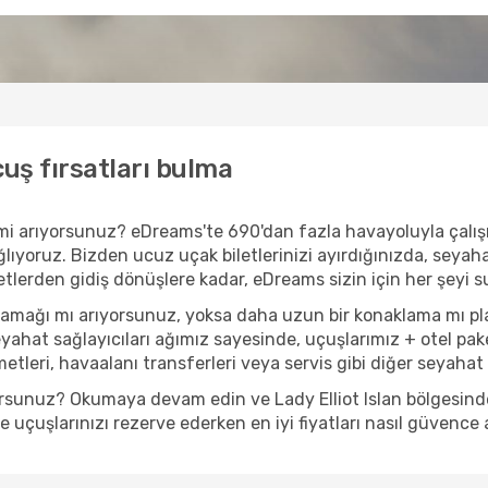
çuş fırsatları bulma
ler mi arıyorsunuz? eDreams'te 690'dan fazla havayoluyla çalış
lıyoruz. Bizden ucuz uçak biletlerinizi ayırdığınızda, seyahati
letlerden gidiş dönüşlere kadar, eDreams sizin için her şeyi s
kaçamağı mı arıyorsunuz, yoksa daha uzun bir konaklama mı 
eyahat sağlayıcıları ağımız sayesinde, uçuşlarımız + otel pak
tleri, havaalanı transferleri veya servis gibi diğer seyahat t
orsunuz? Okumaya devam edin ve Lady Elliot Islan bölgesinde 
uçuşlarınızı rezerve ederken en iyi fiyatları nasıl güvence a