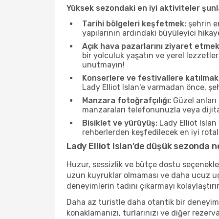
Yüksek sezondaki en iyi aktiviteler şunl
Tarihi bölgeleri keşfetmek:
şehrin e
yapılarının ardındaki büyüleyici hikay
Açık hava pazarlarını ziyaret etmek
bir yolculuk yaşatın ve yerel lezzetle
unutmayın!
Konserlere ve festivallere katılmak
Lady Elliot Islan'e varmadan önce, şeh
Manzara fotoğrafçılığı:
Güzel anları 
manzaraları telefonunuzla veya dijital
Bisiklet ve yürüyüş:
Lady Elliot Isla
rehberlerden keşfedilecek en iyi rotala
Lady Elliot Islan'de düşük sezonda ne
Huzur, sessizlik ve bütçe dostu seçenekle
uzun kuyruklar olmaması ve daha ucuz uçuş
deneyimlerin tadını çıkarmayı kolaylaştırır
Daha az turistle daha otantik bir deneyim
konaklamanızı, turlarınızı ve diğer rezerv