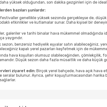
ı daha yüksek olduğundan, son dakika gezginleri için de ideal
erden bazıları şunlardır:
estivaller genellikle yüksek sezonda gerçekleşse de, düşük 
aklı etkinlikler ve kutlamalar sunar. Daha kişisel bir deney
r, galeriler ve tarihi binalar hava mükemmel olmadığında id
ça yaygındır.
sezon, benzersiz hediyelik eşyalar satın alabileceğiniz, yere
ileceğiniz kapalı yerel pazarları keşfetmek için de mükemme
nda hava koşulları olumsuz olabileceğinden, çömlekçilik, foto
 zamandır. Düşük sezon daha fazla müsaitlik ve daha küçük g
rvleri ziyaret edin:
Birçok yerel bahçede, hava açık hava etk
ve seralar bulunur. Ayrıca, şehir koşuşturmacasından harika bi
sağlarlar.