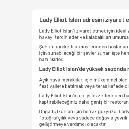
Lady Elliot Islan adresini ziyaret
Lady Elliot Islan'i ziyaret etmek için ide
havayı tercih eder ve kalabalıkları umurs
Şehrin hareketli atmosferinden hoşlanan bi
için sunabileceği bir şeyler sunar. İşte h
bazı fikirler.
Lady Elliot Islan'de yüksek sezonda n
Açık hava meraklıları için mükemmel olan 
festivallere katılmak veya teras kafede d
Lady Elliot Islan'in en iyi lezzetlerind
kaptırabileceğiniz daha geniş bir restoran
Doğa tutkunları için berrak gökyüzü, Lady E
fotoğrafçılık veya sadece doğayla çevrili
geliştirmeye yardımcı olacaktır.