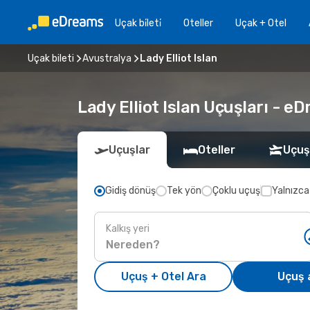
Uçak bi̇leti̇
Oteller
Uçak + Otel
Uçak bileti
Avustralya
Lady Elliot Islan
Lady Elliot Islan Uçuşları - eD
Uçuşlar
Oteller
Uçuş
Gidiş dönüş
Tek yön
Çoklu uçuş
Yalnızca
Kalkış yeri
Uçuş + Otel Ara
Uçuş 