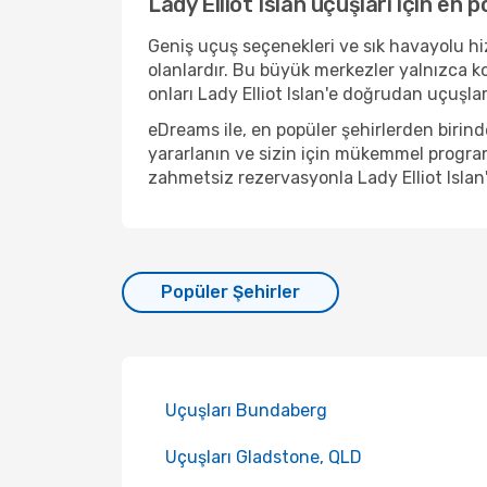
Lady Elliot Islan uçuşları için en p
Geniş uçuş seçenekleri ve sık havayolu hizm
olanlardır. Bu büyük merkezler yalnızca k
onları Lady Elliot Islan'e doğrudan uçuşlar 
eDreams ile, en popüler şehirlerden birin
yararlanın ve sizin için mükemmel program
zahmetsiz rezervasyonla Lady Elliot Islan
Popüler Şehirler
Uçuşları Bundaberg
Uçuşları Gladstone, QLD