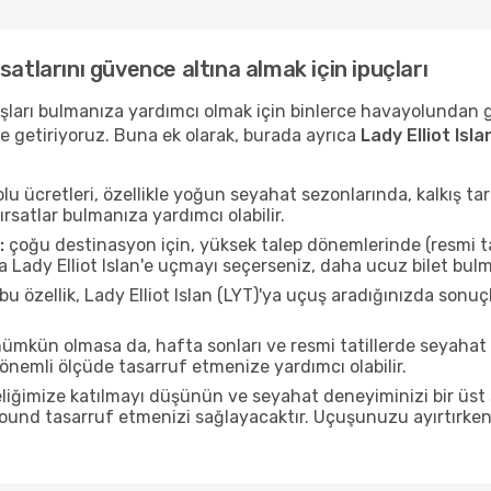
ırsatlarını güvence altına almak için ipuçları
uçuşları bulmanıza yardımcı olmak için binlerce havayolundan
e getiriyoruz. Buna ek olarak, burada ayrıca
Lady Elliot Isl
u ücretleri, özellikle yoğun seyahat sezonlarında, kalkış tar
ırsatlar bulmanıza yardımcı olabilir.
:
çoğu destinasyon için, yüksek talep dönemlerinde (resmi tati
a Lady Elliot Islan'e uçmayı seçerseniz, daha ucuz bilet bulm
bu özellik, Lady Elliot Islan (LYT)'ya uçuş aradığınızda sonu
mkün olmasa da, hafta sonları ve resmi tatillerde seyahat 
nemli ölçüde tasarruf etmenize yardımcı olabilir.
liğimize katılmayı düşünün ve seyahat deneyiminizi bir üst 
 pound tasarruf etmenizi sağlayacaktır. Uçuşunuzu ayırtırke