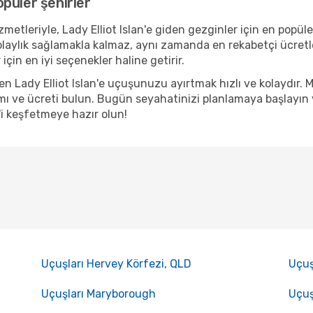
opüler şehirler
etleriyle, Lady Elliot Islan'e giden gezginler için en popüler
olaylık sağlamakla kalmaz, aynı zamanda en rekabetçi ücretl
için en iyi seçenekler haline getirir.
den Lady Elliot Islan'e uçuşunuzu ayırtmak hızlı ve kolaydır
ı ve ücreti bulun. Bugün seyahatinizi planlamaya başlayın ve
'i keşfetmeye hazır olun!
Uçuşları Hervey Körfezi, QLD
Uçuş
Uçuşları Maryborough
Uçuş