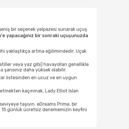
 geniş bir seçenek yelpazesi sunarak uçuş
an'e yapacağınız bir sonraki uçuşunuzda
ihi yaklaştıkça artma eğilimindedir. Uçak
ller veya yaz gibi) havayolları genellikle
a şansınız daha yüksek olabilir.
çlar listesinden en ucuz ve en uygun
etmekten kaçınmak, Lady Elliot Islan
seviyeye taşıyın. eDreams Prime, bir
n 15 günlük ücretsiz denememizin keyfini