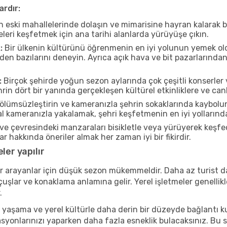
ardır:
n eski mahallelerinde dolaşın ve mimarisine hayran kalarak 
eleri keşfetmek için ana tarihi alanlarda yürüyüşe çıkın.
:
Bir ülkenin kültürünü öğrenmenin en iyi yolunun yemek oldu
rden bazılarını deneyin. Ayrıca açık hava ve bit pazarlarınd
:
Birçok şehirde yoğun sezon aylarında çok çeşitli konserler 
rin dört bir yanında gerçekleşen kültürel etkinliklere ve can
ölümsüzleştirin ve kameranızla şehrin sokaklarında kaybolun
 kameranızla yakalamak, şehri keşfetmenin en iyi yollarından 
n ve çevresindeki manzaraları bisikletle veya yürüyerek keşfe
r hakkında öneriler almak her zaman iyi bir fikirdir.
ler yapılır
r arayanlar için düşük sezon mükemmeldir. Daha az turist da
lar ve konaklama anlamına gelir. Yerel işletmeler genellikle
.
 yaşama ve yerel kültürle daha derin bir düzeyde bağlantı k
asyonlarınızı yaparken daha fazla esneklik bulacaksınız. Bu 