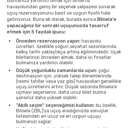
bulmanıza yardımcı olmak için binlerce
havayolundan geniş bir seçenek yelpazesi sunarak
uçuş rezervasyonunu basit ve uygun fiyatlı hale
getiriyoruz. Buna ek olarak, burada ayrıca
Biloela'e
yapacağınız bir sonraki uçuşunuzda tasarruf
etmek için 5 faydalı ipucu:
Önceden rezervasyon yapın:
havayolu
ücretleri, özellikle yoğun seyahat sezonlarında,
kalkış tarihi yaklaştıkça artma eğilimindedir. Uçak
biletlerinizi önceden almak, daha iyi fırsatlar
bulmanıza yardımcı olabilir.
Düşük yoğunluklu zamanlarda uçun:
çoğu
destinasyon için, yüksek talep dönemlerinde
(resmi tatiller veya yaz gibi) havayolları genellikle
uçuş ücretlerini artırır. Düşük sezonda Biloela'e
uçmayı seçerseniz, daha ucuz bilet bulma
şansınız daha yüksek olabilir.
"Akıllı seçim" seçeneğimizi kullanın:
bu özellik,
Biloela (ZBL)'ya uçuş aradığınızda sonuçlar
listesinden en ucuz ve en uygun uçuşu
bulmanızı sağlar.