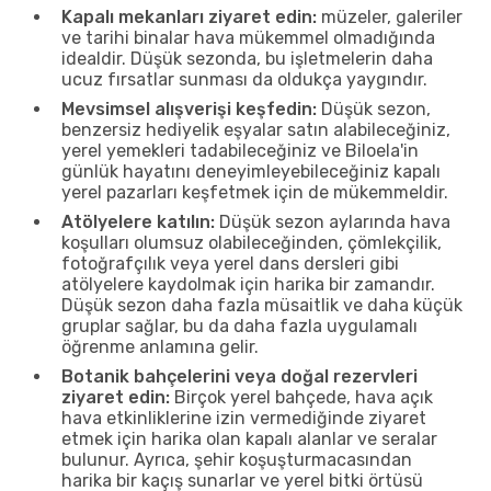
Kapalı mekanları ziyaret edin:
müzeler, galeriler
ve tarihi binalar hava mükemmel olmadığında
idealdir. Düşük sezonda, bu işletmelerin daha
ucuz fırsatlar sunması da oldukça yaygındır.
Mevsimsel alışverişi keşfedin:
Düşük sezon,
benzersiz hediyelik eşyalar satın alabileceğiniz,
yerel yemekleri tadabileceğiniz ve Biloela'in
günlük hayatını deneyimleyebileceğiniz kapalı
yerel pazarları keşfetmek için de mükemmeldir.
Atölyelere katılın:
Düşük sezon aylarında hava
koşulları olumsuz olabileceğinden, çömlekçilik,
fotoğrafçılık veya yerel dans dersleri gibi
atölyelere kaydolmak için harika bir zamandır.
Düşük sezon daha fazla müsaitlik ve daha küçük
gruplar sağlar, bu da daha fazla uygulamalı
öğrenme anlamına gelir.
Botanik bahçelerini veya doğal rezervleri
ziyaret edin:
Birçok yerel bahçede, hava açık
hava etkinliklerine izin vermediğinde ziyaret
etmek için harika olan kapalı alanlar ve seralar
bulunur. Ayrıca, şehir koşuşturmacasından
harika bir kaçış sunarlar ve yerel bitki örtüsü