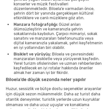
konserler ve müzik festivalleri
düzenlenmektedir. Biloela'e varmadan önce,
şehrin dört bir yanında gerçekleşen kültürel
etkinliklere ve canlı müziklere göz atın.
Manzara fotoğrafçılığı:
Güzel anları
ölümsüzleştirin ve kameranızla şehrin
sokaklarında kaybolun. Çarpıcı mimariyi, sokak
sanatını ve manzaraları telefonunuzla veya
dijital kameranızla yakalamak, şehri keşfetmenin
en iyi yollarından biri olabilir.
Bisiklet ve yürüyüş:
Biloela ve çevresindeki
manzaraları bisikletle veya yürüyerek keşfedin.
Yerel turizm ofislerinden ve uzman rehberlerden
keşfedilecek en iyi rotalar hakkında öneriler
almak her zaman iyi bir fikirdir.
Biloela'de düşük sezonda neler yapılır
Huzur, sessizlik ve bütçe dostu seçenekler arayanlar
için düşük sezon mükemmeldir. Daha az turist daha
otantik deneyimler, turistik yerlerde uzun kuyruklar
olmaması ve daha ucuz uçuşlar ve konaklama