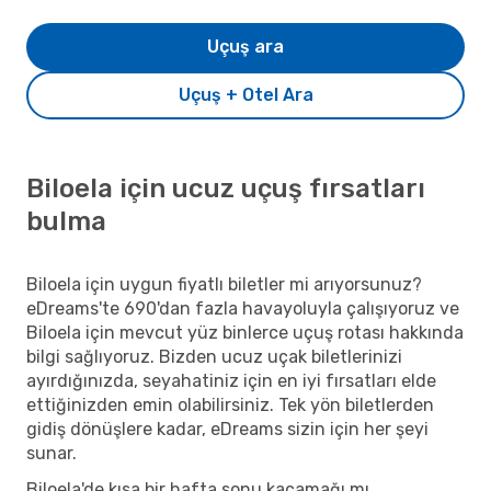
Uçuş ara
Uçuş + Otel Ara
Biloela için ucuz uçuş fırsatları
bulma
Biloela için uygun fiyatlı biletler mi arıyorsunuz?
eDreams'te 690'dan fazla havayoluyla çalışıyoruz ve
Biloela için mevcut yüz binlerce uçuş rotası hakkında
bilgi sağlıyoruz. Bizden ucuz uçak biletlerinizi
ayırdığınızda, seyahatiniz için en iyi fırsatları elde
ettiğinizden emin olabilirsiniz. Tek yön biletlerden
gidiş dönüşlere kadar, eDreams sizin için her şeyi
sunar.
Biloela'de kısa bir hafta sonu kaçamağı mı