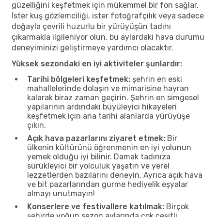
güzelliğini keşfetmek için mükemmel bir fon sağlar.
İster kuş gözlemciliği, ister fotoğrafçılık veya sadece
doğayla çevrili huzurlu bir yürüyüşün tadını
çıkarmakla ilgileniyor olun, bu aylardaki hava durumu
deneyiminizi geliştirmeye yardımcı olacaktır.
Yüksek sezondaki en iyi aktiviteler şunlardır:
Tarihi bölgeleri keşfetmek:
şehrin en eski
mahallelerinde dolaşın ve mimarisine hayran
kalarak biraz zaman geçirin. Şehrin en simgesel
yapılarının ardındaki büyüleyici hikayeleri
keşfetmek için ana tarihi alanlarda yürüyüşe
çıkın.
Açık hava pazarlarını ziyaret etmek:
Bir
ülkenin kültürünü öğrenmenin en iyi yolunun
yemek olduğu iyi bilinir. Damak tadınıza
sürükleyici bir yolculuk yaşatın ve yerel
lezzetlerden bazılarını deneyin. Ayrıca açık hava
ve bit pazarlarından gurme hediyelik eşyalar
almayı unutmayın!
Konserlere ve festivallere katılmak:
Birçok
şehirde yoğun sezon aylarında çok çeşitli