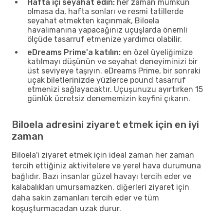
Hafta içi seyahat edin:
her zaman mümkün
olmasa da, hafta sonları ve resmi tatillerde
seyahat etmekten kaçınmak, Biloela
havalimanına yapacağınız uçuşlarda önemli
ölçüde tasarruf etmenize yardımcı olabilir.
eDreams Prime'a katılın:
en özel üyeliğimize
katılmayı düşünün ve seyahat deneyiminizi bir
üst seviyeye taşıyın. eDreams Prime, bir sonraki
uçak biletlerinizde yüzlerce pound tasarruf
etmenizi sağlayacaktır. Uçuşunuzu ayırtırken 15
günlük ücretsiz denememizin keyfini çıkarın.
Biloela adresini ziyaret etmek için en iyi
zaman
Biloela'i ziyaret etmek için ideal zaman her zaman
tercih ettiğiniz aktivitelere ve yerel hava durumuna
bağlıdır. Bazı insanlar güzel havayı tercih eder ve
kalabalıkları umursamazken, diğerleri ziyaret için
daha sakin zamanları tercih eder ve tüm
koşuşturmacadan uzak durur.