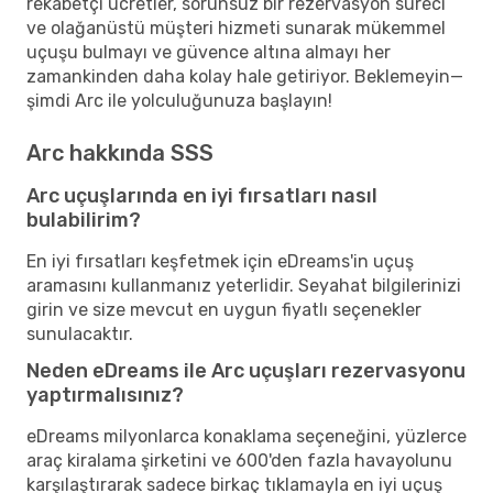
rekabetçi ücretler, sorunsuz bir rezervasyon süreci
ve olağanüstü müşteri hizmeti sunarak mükemmel
uçuşu bulmayı ve güvence altına almayı her
zamankinden daha kolay hale getiriyor. Beklemeyin—
şimdi Arc ile yolculuğunuza başlayın!
Arc hakkında SSS
Arc uçuşlarında en iyi fırsatları nasıl
bulabilirim?
En iyi fırsatları keşfetmek için eDreams'in uçuş
aramasını kullanmanız yeterlidir. Seyahat bilgilerinizi
girin ve size mevcut en uygun fiyatlı seçenekler
sunulacaktır.
Neden eDreams ile Arc uçuşları rezervasyonu
yaptırmalısınız?
eDreams milyonlarca konaklama seçeneğini, yüzlerce
araç kiralama şirketini ve 600'den fazla havayolunu
karşılaştırarak sadece birkaç tıklamayla en iyi uçuş