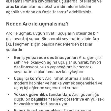
eDreams Prime'a kaydolarak uçuşlarda, otellerde ve
araç kiralamalarında ekstra indirimlerin kilidini
açabilir ve daha da fazla tasarruf edebilirsiniz.
Neden Arc ile uçmalısınız?
Arc ile uçmak, uygun fiyatlı uçuşların ötesinde bir
dizi avantaj sunar. Bir sonraki seyahatiniz için Arc
(XD) seçmeniz için başlıca nedenlerden bazıları
şunlardır:
Geniş yelpazede destinasyonlar:
Arc, geniş bir
şehir ve lokasyon ağına uçuşlar sunarak, favori
destinasyonunuza yapacağınız bir sonraki
seyahatinizi planlamanızı kolaylaştırır.
Uçuş içi konfor:
Arc, rahat oturma alanları,
modern kabinler ve harika yemek seçenekleri ve
uçuş içi eğlence seçenekleri sunar.
Yüksek güvenlik standartları:
Arc, güvenliğe
güçlü bir bağlılıkla faaliyet gösterir ve en yüksek
havacılık standartlarına uyar.
Esnek ücret seçenekleri:
Temel ekonomi