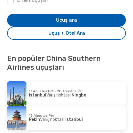
Direkt uçuşlar
Uçuş ara
Uçuş + Otel Ara
En popüler China Southern
Airlines uçuşları
17 Ağustos Pzt - 20 Ağustos Per
İstanbul
Varış noktası:
Ningbo
13 Ağustos Per
Pekin
Varış noktası:
İstanbul