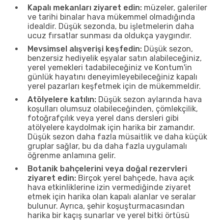
Kapalı mekanları ziyaret edin:
müzeler, galeriler
ve tarihi binalar hava mükemmel olmadığında
idealdir. Düşük sezonda, bu işletmelerin daha
ucuz fırsatlar sunması da oldukça yaygındır.
Mevsimsel alışverişi keşfedin:
Düşük sezon,
benzersiz hediyelik eşyalar satın alabileceğiniz,
yerel yemekleri tadabileceğiniz ve Kontum'in
günlük hayatını deneyimleyebileceğiniz kapalı
yerel pazarları keşfetmek için de mükemmeldir.
Atölyelere katılın:
Düşük sezon aylarında hava
koşulları olumsuz olabileceğinden, çömlekçilik,
fotoğrafçılık veya yerel dans dersleri gibi
atölyelere kaydolmak için harika bir zamandır.
Düşük sezon daha fazla müsaitlik ve daha küçük
gruplar sağlar, bu da daha fazla uygulamalı
öğrenme anlamına gelir.
Botanik bahçelerini veya doğal rezervleri
ziyaret edin:
Birçok yerel bahçede, hava açık
hava etkinliklerine izin vermediğinde ziyaret
etmek için harika olan kapalı alanlar ve seralar
bulunur. Ayrıca, şehir koşuşturmacasından
harika bir kaçış sunarlar ve yerel bitki örtüsü