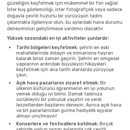
güzelliğini keşfetmek için mükemmel bir fon sağlar.
İster kuş gözlemciliği, ister fotoğrafçılık veya sadece
doğayla çevrili huzurlu bir yürüyüşün tadını
çıkarmakla ilgileniyor olun, bu aylardaki hava durumu
deneyiminizi geliştirmeye yardımcı olacaktır.
Yüksek sezondaki en iyi aktiviteler şunlardır:
Tarihi bölgeleri keşfetmek:
şehrin en eski
mahallelerinde dolaşın ve mimarisine hayran
kalarak biraz zaman geçirin. Şehrin en simgesel
yapılarının ardındaki büyüleyici hikayeleri
keşfetmek için ana tarihi alanlarda yürüyüşe
çıkın.
Açık hava pazarlarını ziyaret etmek:
Bir
ülkenin kültürünü öğrenmenin en iyi yolunun
yemek olduğu iyi bilinir. Damak tadınıza
sürükleyici bir yolculuk yaşatın ve yerel
lezzetlerden bazılarını deneyin. Ayrıca açık hava
ve bit pazarlarından gurme hediyelik eşyalar
almayı unutmayın!
Konserlere ve festivallere katılmak:
Birçok
şehirde yoğun sezon aylarında çok çeşitli