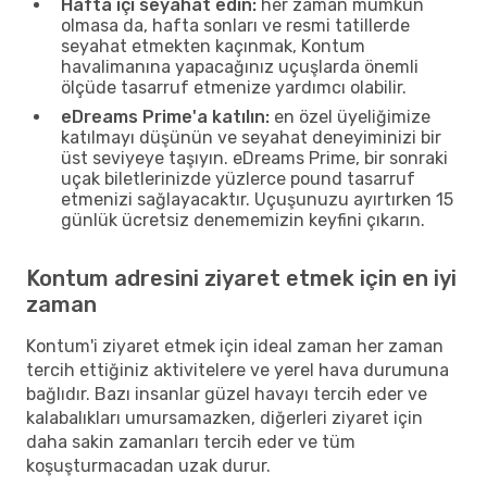
Hafta içi seyahat edin:
her zaman mümkün
olmasa da, hafta sonları ve resmi tatillerde
seyahat etmekten kaçınmak, Kontum
havalimanına yapacağınız uçuşlarda önemli
ölçüde tasarruf etmenize yardımcı olabilir.
eDreams Prime'a katılın:
en özel üyeliğimize
katılmayı düşünün ve seyahat deneyiminizi bir
üst seviyeye taşıyın. eDreams Prime, bir sonraki
uçak biletlerinizde yüzlerce pound tasarruf
etmenizi sağlayacaktır. Uçuşunuzu ayırtırken 15
günlük ücretsiz denememizin keyfini çıkarın.
Kontum adresini ziyaret etmek için en iyi
zaman
Kontum'i ziyaret etmek için ideal zaman her zaman
tercih ettiğiniz aktivitelere ve yerel hava durumuna
bağlıdır. Bazı insanlar güzel havayı tercih eder ve
kalabalıkları umursamazken, diğerleri ziyaret için
daha sakin zamanları tercih eder ve tüm
koşuşturmacadan uzak durur.