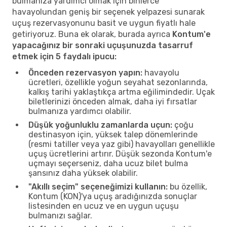
bulmanıza yardımcı olmak için binlerce
havayolundan geniş bir seçenek yelpazesi sunarak
uçuş rezervasyonunu basit ve uygun fiyatlı hale
getiriyoruz. Buna ek olarak, burada ayrıca
Kontum'e
yapacağınız bir sonraki uçuşunuzda tasarruf
etmek için 5 faydalı ipucu:
Önceden rezervasyon yapın:
havayolu
ücretleri, özellikle yoğun seyahat sezonlarında,
kalkış tarihi yaklaştıkça artma eğilimindedir. Uçak
biletlerinizi önceden almak, daha iyi fırsatlar
bulmanıza yardımcı olabilir.
Düşük yoğunluklu zamanlarda uçun:
çoğu
destinasyon için, yüksek talep dönemlerinde
(resmi tatiller veya yaz gibi) havayolları genellikle
uçuş ücretlerini artırır. Düşük sezonda Kontum'e
uçmayı seçerseniz, daha ucuz bilet bulma
şansınız daha yüksek olabilir.
"Akıllı seçim" seçeneğimizi kullanın:
bu özellik,
Kontum (KON)'ya uçuş aradığınızda sonuçlar
listesinden en ucuz ve en uygun uçuşu
bulmanızı sağlar.