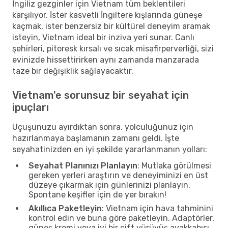
İngiliz gezginler için Vietnam tüm beklentileri
karşılıyor. İster kasvetli İngiltere kışlarında güneşe
kaçmak, ister benzersiz bir kültürel deneyim aramak
isteyin, Vietnam ideal bir inziva yeri sunar. Canlı
şehirleri, pitoresk kırsalı ve sıcak misafirperverliği, sizi
evinizde hissettirirken aynı zamanda manzarada
taze bir değişiklik sağlayacaktır.
Vietnam'e sorunsuz bir seyahat için
ipuçları
Uçuşunuzu ayırdıktan sonra, yolculuğunuz için
hazırlanmaya başlamanın zamanı geldi. İşte
seyahatinizden en iyi şekilde yararlanmanın yolları:
Seyahat Planınızı Planlayın
: Mutlaka görülmesi
gereken yerleri araştırın ve deneyiminizi en üst
düzeye çıkarmak için günlerinizi planlayın.
Spontane keşifler için de yer bırakın!
Akıllıca Paketleyin
: Vietnam için hava tahminini
kontrol edin ve buna göre paketleyin. Adaptörler,
güneş kremi veya iyi bir çift yürüyüş ayakkabısı