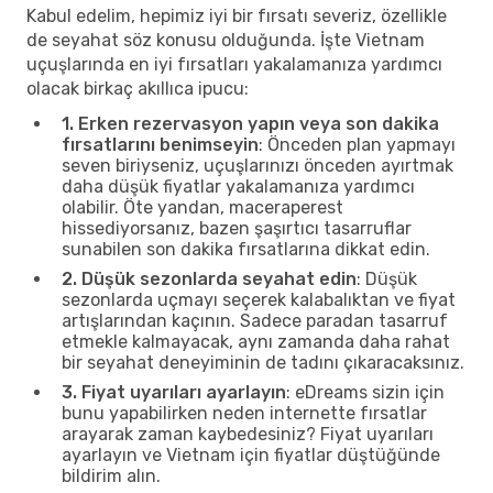
Kabul edelim, hepimiz iyi bir fırsatı severiz, özellikle
de seyahat söz konusu olduğunda. İşte Vietnam
uçuşlarında en iyi fırsatları yakalamanıza yardımcı
olacak birkaç akıllıca ipucu:
1. Erken rezervasyon yapın veya son dakika
fırsatlarını benimseyin
: Önceden plan yapmayı
seven biriyseniz, uçuşlarınızı önceden ayırtmak
daha düşük fiyatlar yakalamanıza yardımcı
olabilir. Öte yandan, maceraperest
hissediyorsanız, bazen şaşırtıcı tasarruflar
sunabilen son dakika fırsatlarına dikkat edin.
2. Düşük sezonlarda seyahat edin
: Düşük
sezonlarda uçmayı seçerek kalabalıktan ve fiyat
artışlarından kaçının. Sadece paradan tasarruf
etmekle kalmayacak, aynı zamanda daha rahat
bir seyahat deneyiminin de tadını çıkaracaksınız.
3. Fiyat uyarıları ayarlayın
: eDreams sizin için
bunu yapabilirken neden internette fırsatlar
arayarak zaman kaybedesiniz? Fiyat uyarıları
ayarlayın ve Vietnam için fiyatlar düştüğünde
bildirim alın.