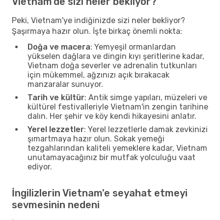
Vietnam'de sizi neler bekliyor?
Peki, Vietnam'ye indiğinizde sizi neler bekliyor?
Şaşırmaya hazır olun. İşte birkaç önemli nokta:
Doğa ve macera
: Yemyeşil ormanlardan
yükselen dağlara ve dingin kıyı şeritlerine kadar,
Vietnam doğa severler ve adrenalin tutkunları
için mükemmel, ağzınızı açık bırakacak
manzaralar sunuyor.
Tarih ve kültür
: Antik simge yapıları, müzeleri ve
kültürel festivalleriyle Vietnam'in zengin tarihine
dalın. Her şehir ve köy kendi hikayesini anlatır.
Yerel lezzetler
: Yerel lezzetlerle damak zevkinizi
şımartmaya hazır olun. Sokak yemeği
tezgahlarından kaliteli yemeklere kadar, Vietnam
unutamayacağınız bir mutfak yolculuğu vaat
ediyor.
İngilizlerin Vietnam'e seyahat etmeyi
sevmesinin nedeni