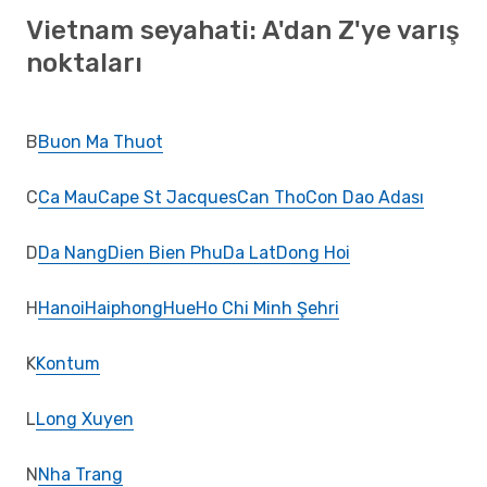
Vietnam seyahati: A'dan Z'ye varış
noktaları
B
Buon Ma Thuot
C
Ca Mau
Cape St Jacques
Can Tho
Con Dao Adası
D
Da Nang
Dien Bien Phu
Da Lat
Dong Hoi
H
Hanoi
Haiphong
Hue
Ho Chi Minh Şehri
K
Kontum
L
Long Xuyen
N
Nha Trang