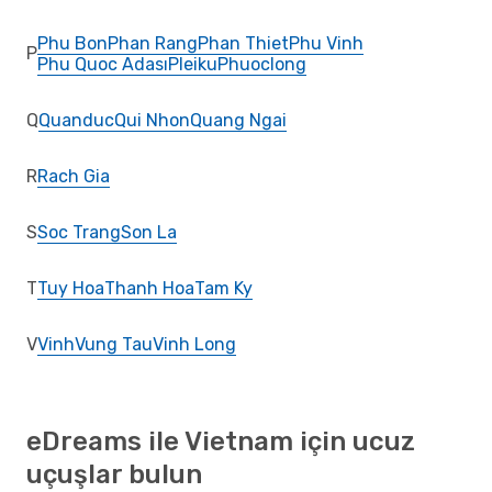
Phu Bon
Phan Rang
Phan Thiet
Phu Vinh
P
Phu Quoc Adası
Pleiku
Phuoclong
Q
Quanduc
Qui Nhon
Quang Ngai
R
Rach Gia
S
Soc Trang
Son La
T
Tuy Hoa
Thanh Hoa
Tam Ky
V
Vinh
Vung Tau
Vinh Long
eDreams ile Vietnam için ucuz
uçuşlar bulun