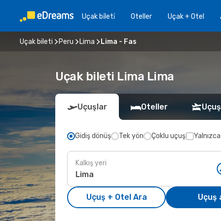
Uçak bi̇leti̇
Oteller
Uçak + Otel
Uçak bileti
Peru
Lima
Lima - Fas
Uçak bileti Lima Lima
Uçuşlar
Oteller
Uçuş
Gidiş dönüş
Tek yön
Çoklu uçuş
Yalnızca
Kalkış yeri
Uçuş + Otel Ara
Uçuş 