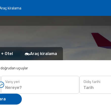
Araç ki̇ralama
 + Otel
Araç kiralama
 doğrudan uçuşlar
Varış yeri
Gidiş tarihi
Tarih
ara