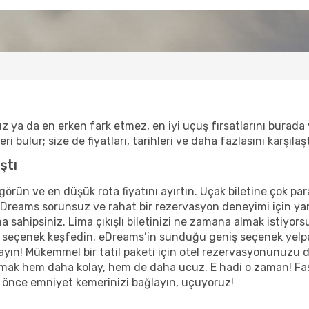
z ya da en erken fark etmez, en iyi uçuş fırsatlarını burad
i bulur; size de fiyatları, tarihleri ve daha fazlasını karşılaşt
ştı
 görün ve en düşük rota fiyatını ayırtın. Uçak biletine çok par
Dreams sorunsuz ve rahat bir rezervasyon deneyimi için yanı
a sahipsiniz. Lima çıkışlı biletinizi ne zamana almak istiyor
ca seçenek keşfedin. eDreams’in sunduğu geniş seçenek yelpa
n! Mükemmel bir tatil paketi için otel rezervasyonunuzu da ya
ak hem daha kolay, hem de daha ucuz. E hadi o zaman! Fas-Li
ak önce emniyet kemerinizi bağlayın, uçuyoruz!