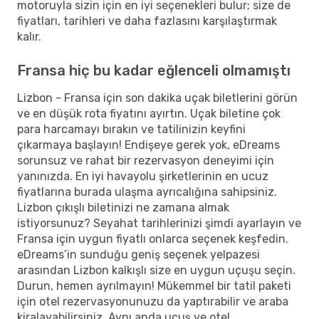
motoruyla sizin için en iyi seçenekleri bulur; size de
fiyatları, tarihleri ve daha fazlasını karşılaştırmak
kalır.
Fransa hiç bu kadar eğlenceli olmamıştı
Lizbon - Fransa için son dakika uçak biletlerini görün
ve en düşük rota fiyatını ayırtın. Uçak biletine çok
para harcamayı bırakın ve tatilinizin keyfini
çıkarmaya başlayın! Endişeye gerek yok, eDreams
sorunsuz ve rahat bir rezervasyon deneyimi için
yanınızda. En iyi havayolu şirketlerinin en ucuz
fiyatlarına burada ulaşma ayrıcalığına sahipsiniz.
Lizbon çıkışlı biletinizi ne zamana almak
istiyorsunuz? Seyahat tarihlerinizi şimdi ayarlayın ve
Fransa için uygun fiyatlı onlarca seçenek keşfedin.
eDreams’in sunduğu geniş seçenek yelpazesi
arasından Lizbon kalkışlı size en uygun uçuşu seçin.
Durun, hemen ayrılmayın! Mükemmel bir tatil paketi
için otel rezervasyonunuzu da yaptırabilir ve araba
kiralayabilirsiniz. Aynı anda uçuş ve otel