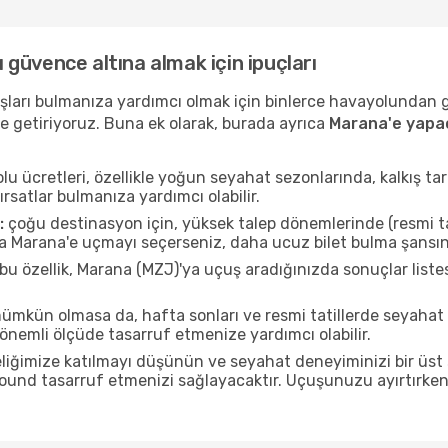
ı güvence altına almak için ipuçları
uçuşları bulmanıza yardımcı olmak için binlerce havayolundan
e getiriyoruz. Buna ek olarak, burada ayrıca
Marana'e yapac
u ücretleri, özellikle yoğun seyahat sezonlarında, kalkış tar
ırsatlar bulmanıza yardımcı olabilir.
:
çoğu destinasyon için, yüksek talep dönemlerinde (resmi tati
da Marana'e uçmayı seçerseniz, daha ucuz bilet bulma şansını
bu özellik, Marana (MZJ)'ya uçuş aradığınızda sonuçlar lis
mkün olmasa da, hafta sonları ve resmi tatillerde seyaha
nemli ölçüde tasarruf etmenize yardımcı olabilir.
liğimize katılmayı düşünün ve seyahat deneyiminizi bir üst 
 pound tasarruf etmenizi sağlayacaktır. Uçuşunuzu ayırtırke