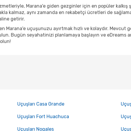
metleriyle, Marana'e giden gezginler için en popüler kalkış şe
akla kalmaz, aynı zamanda en rekabetçi ücretleri de sağlama
ine getirir.
nden Marana'e uçuşunuzu ayırtmak hızlı ve kolaydır. Mevcut 
lun. Bugün seyahatinizi planlamaya başlayın ve eDreams arac
olun!
Uçuşları Casa Grande
Uçuş
Uçuşları Fort Huachuca
Uçuş
Uçuşları Nogales
Uçuş