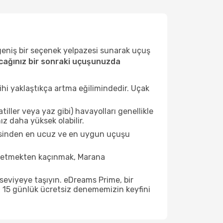
 geniş bir seçenek yelpazesi sunarak uçuş
ağınız bir sonraki uçuşunuzda
ihi yaklaştıkça artma eğilimindedir. Uçak
ller veya yaz gibi) havayolları genellikle
z daha yüksek olabilir.
tesinden en ucuz ve en uygun uçuşu
t etmekten kaçınmak, Marana
seviyeye taşıyın. eDreams Prime, bir
n 15 günlük ücretsiz denememizin keyfini