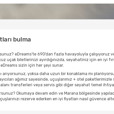
tları bulma
yorsunuz? eDreams'te 690'dan fazla havayoluyla çalışıyoruz 
z uçak biletlerinizi ayırdığınızda, seyahatiniz için en iyi fır
 eDreams sizin için her şeyi sunar.
ı arıyorsunuz, yoksa daha uzun bir konaklama mı planlıyors
yıcıları ağımız sayesinde, uçuşlarımız + otel paketlerimizle s
anı transferleri veya servis gibi diğer seyahat temel ihtiyaçl
yorsunuz? Okumaya devam edin ve Marana bölgesinde yapılacak
şlarınızı rezerve ederken en iyi fiyatları nasıl güvence altı