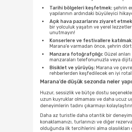
Tarihi bölgeleri keşfetmek:
şehrin e
yapılarının ardındaki büyüleyici hikay
Açık hava pazarlarını ziyaret etmek
bir yolculuk yaşatın ve yerel lezzetle
unutmayın!
Konserlere ve festivallere katılmak
Marana'e varmadan önce, şehrin dört b
Manzara fotoğrafçılığı:
Güzel anları 
manzaraları telefonunuzla veya dijital
Bisiklet ve yürüyüş:
Marana ve çevres
rehberlerden keşfedilecek en iyi rotala
Marana'de düşük sezonda neler yapıl
Huzur, sessizlik ve bütçe dostu seçenekle
uzun kuyruklar olmaması ve daha ucuz uçuş
deneyimlerin tadını çıkarmayı kolaylaştırır
Daha az turistle daha otantik bir deneyim
konaklamanızı, turlarınızı ve diğer rezerv
olduğunda ilk tercihlerini alma olasılıklar