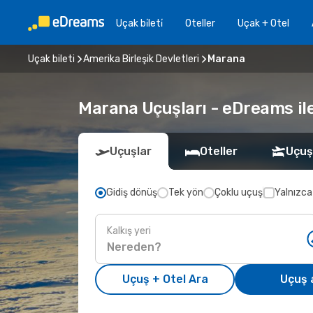
Uçak bi̇leti̇
Oteller
Uçak + Otel
Uçak bileti
Amerika Birleşik Devletleri
Marana
Marana Uçuşları - eDreams ile 
Uçuşlar
Oteller
Uçuş
Gidiş dönüş
Tek yön
Çoklu uçuş
Yalnızca
Kalkış yeri
Uçuş + Otel Ara
Uçuş 