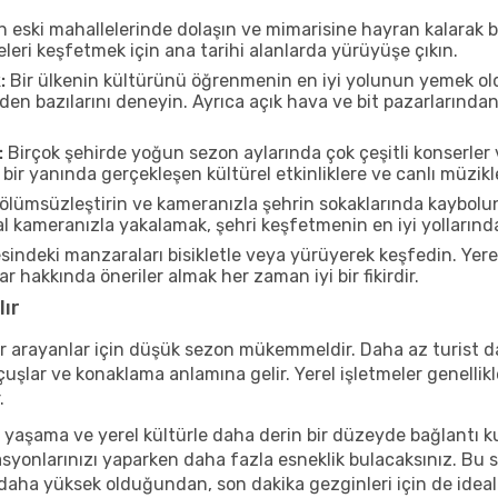
n eski mahallelerinde dolaşın ve mimarisine hayran kalarak 
eleri keşfetmek için ana tarihi alanlarda yürüyüşe çıkın.
:
Bir ülkenin kültürünü öğrenmenin en iyi yolunun yemek oldu
rden bazılarını deneyin. Ayrıca açık hava ve bit pazarlarınd
:
Birçok şehirde yoğun sezon aylarında çok çeşitli konserler 
ir yanında gerçekleşen kültürel etkinliklere ve canlı müzikl
ölümsüzleştirin ve kameranızla şehrin sokaklarında kaybolun
 kameranızla yakalamak, şehri keşfetmenin en iyi yollarından 
indeki manzaraları bisikletle veya yürüyerek keşfedin. Yere
r hakkında öneriler almak her zaman iyi bir fikirdir.
ır
r arayanlar için düşük sezon mükemmeldir. Daha az turist da
lar ve konaklama anlamına gelir. Yerel işletmeler genellikle
.
 yaşama ve yerel kültürle daha derin bir düzeyde bağlantı k
asyonlarınızı yaparken daha fazla esneklik bulacaksınız. Bu 
ı daha yüksek olduğundan, son dakika gezginleri için de ideal