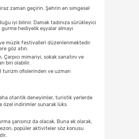
biraz zaman geçirin. Şehrin en simgesel
ğu iyi bilinir. Damak tadınıza sürükleyici
an gurme hediyelik eşyalar almayı
ve müzik festivalleri düzenlenmektedir.
ere göz atın.
. Çarpıcı mimariyi, sokak sanatını ve
biri olabilir.
l turizm ofislerinden ve uzman
ha otantik deneyimler, turistik yerlerde
 özel indirimler sunarak lüks
urma şansınız da olacak. Buna ek olarak,
sezon, popüler aktiviteler söz konusu
dir.