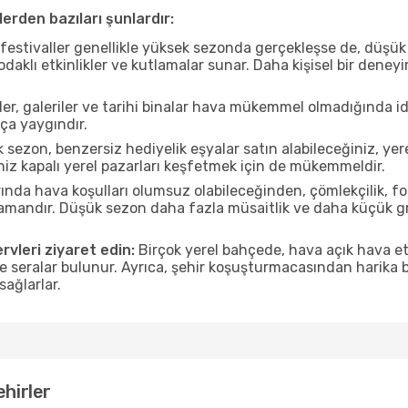
erden bazıları şunlardır:
estivaller genellikle yüksek sezonda gerçekleşse de, düşük 
aklı etkinlikler ve kutlamalar sunar. Daha kişisel bir deney
r, galeriler ve tarihi binalar hava mükemmel olmadığında id
ça yaygındır.
sezon, benzersiz hediyelik eşyalar satın alabileceğiniz, yer
iz kapalı yerel pazarları keşfetmek için de mükemmeldir.
nda hava koşulları olumsuz olabileceğinden, çömlekçilik, foto
 zamandır. Düşük sezon daha fazla müsaitlik ve daha küçük g
rvleri ziyaret edin:
Birçok yerel bahçede, hava açık hava etk
ve seralar bulunur. Ayrıca, şehir koşuşturmacasından harika bi
sağlarlar.
ehirler