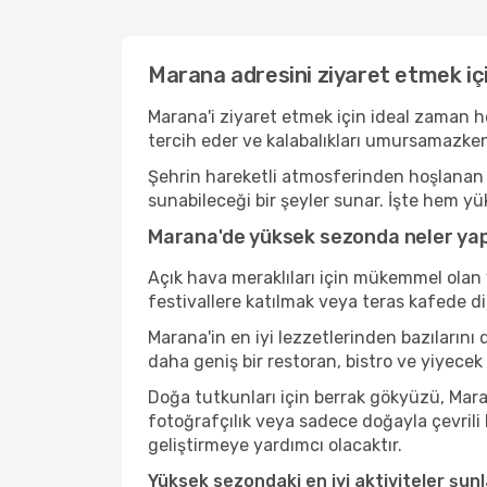
Marana adresini ziyaret etmek iç
Marana'i ziyaret etmek için ideal zaman h
tercih eder ve kalabalıkları umursamazken
Şehrin hareketli atmosferinden hoşlanan b
sunabileceği bir şeyler sunar. İşte hem yü
Marana'de yüksek sezonda neler yapı
Açık hava meraklıları için mükemmel olan 
festivallere katılmak veya teras kafede d
Marana'in en iyi lezzetlerinden bazıları
daha geniş bir restoran, bistro ve yiyecek
Doğa tutkunları için berrak gökyüzü, Maran
fotoğrafçılık veya sadece doğayla çevrili
geliştirmeye yardımcı olacaktır.
Yüksek sezondaki en iyi aktiviteler şunl