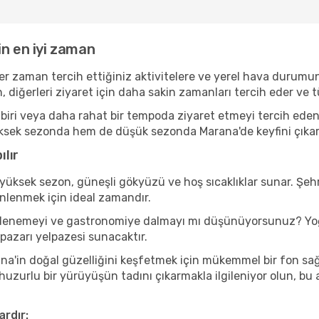
in en iyi zaman
er zaman tercih ettiğiniz aktivitelere ve yerel hava durumun
, diğerleri ziyaret için daha sakin zamanları tercih eder v
iri veya daha rahat bir tempoda ziyaret etmeyi tercih eden 
ksek sezonda hem de düşük sezonda Marana'de keyfini çıkarabil
lır
yüksek sezon, güneşli gökyüzü ve hoş sıcaklıklar sunar. Şehr
inlenmek için ideal zamandır.
nı denemeyi ve gastronomiye dalmayı mı düşünüyorsunuz? Yoğ
 pazarı yelpazesi sunacaktır.
a'in doğal güzelliğini keşfetmek için mükemmel bir fon sağla
 huzurlu bir yürüyüşün tadını çıkarmakla ilgileniyor olun, b
ardır: