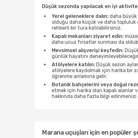
Düşük sezonda yapılacak en iyi aktivitel
Yerel geleneklere dalın:
daha büyük f
olduğu daha küçük ve daha topluluk od
rehberli bir tura katılabilirsiniz.
Kapalı mekanları ziyaret edin:
müzele
daha ucuz fırsatlar sunması da olduk
Mevsimsel alışverişi keşfedin:
Düşük 
günlük hayatını deneyimleyebileceğin
Atölyelere katılın:
Düşük sezon ayları
atölyelere kaydolmak için harika bir
öğrenme anlamına gelir.
Botanik bahçelerini veya doğal reze
etmek için harika olan kapalı alanlar 
hakkında daha fazla bilgi edinmenizi 
Marana uçuşları için en popüler ş