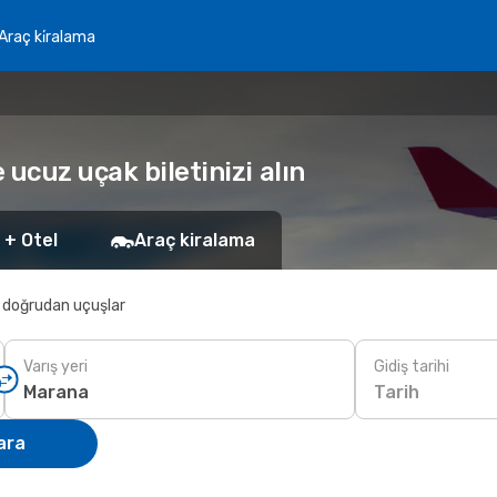
Araç ki̇ralama
ucuz uçak biletinizi alın
 + Otel
Araç kiralama
 doğrudan uçuşlar
Varış yeri
Gidiş tarihi
Tarih
ara