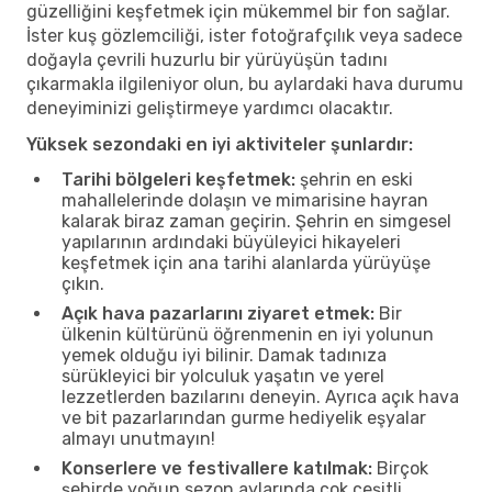
güzelliğini keşfetmek için mükemmel bir fon sağlar.
İster kuş gözlemciliği, ister fotoğrafçılık veya sadece
doğayla çevrili huzurlu bir yürüyüşün tadını
çıkarmakla ilgileniyor olun, bu aylardaki hava durumu
deneyiminizi geliştirmeye yardımcı olacaktır.
Yüksek sezondaki en iyi aktiviteler şunlardır:
Tarihi bölgeleri keşfetmek:
şehrin en eski
mahallelerinde dolaşın ve mimarisine hayran
kalarak biraz zaman geçirin. Şehrin en simgesel
yapılarının ardındaki büyüleyici hikayeleri
keşfetmek için ana tarihi alanlarda yürüyüşe
çıkın.
Açık hava pazarlarını ziyaret etmek:
Bir
ülkenin kültürünü öğrenmenin en iyi yolunun
yemek olduğu iyi bilinir. Damak tadınıza
sürükleyici bir yolculuk yaşatın ve yerel
lezzetlerden bazılarını deneyin. Ayrıca açık hava
ve bit pazarlarından gurme hediyelik eşyalar
almayı unutmayın!
Konserlere ve festivallere katılmak:
Birçok
şehirde yoğun sezon aylarında çok çeşitli