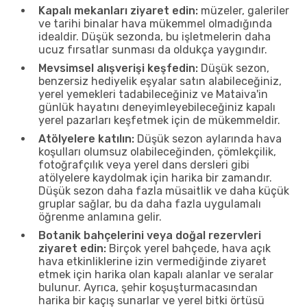
Kapalı mekanları ziyaret edin:
müzeler, galeriler
ve tarihi binalar hava mükemmel olmadığında
idealdir. Düşük sezonda, bu işletmelerin daha
ucuz fırsatlar sunması da oldukça yaygındır.
Mevsimsel alışverişi keşfedin:
Düşük sezon,
benzersiz hediyelik eşyalar satın alabileceğiniz,
yerel yemekleri tadabileceğiniz ve Mataiva'in
günlük hayatını deneyimleyebileceğiniz kapalı
yerel pazarları keşfetmek için de mükemmeldir.
Atölyelere katılın:
Düşük sezon aylarında hava
koşulları olumsuz olabileceğinden, çömlekçilik,
fotoğrafçılık veya yerel dans dersleri gibi
atölyelere kaydolmak için harika bir zamandır.
Düşük sezon daha fazla müsaitlik ve daha küçük
gruplar sağlar, bu da daha fazla uygulamalı
öğrenme anlamına gelir.
Botanik bahçelerini veya doğal rezervleri
ziyaret edin:
Birçok yerel bahçede, hava açık
hava etkinliklerine izin vermediğinde ziyaret
etmek için harika olan kapalı alanlar ve seralar
bulunur. Ayrıca, şehir koşuşturmacasından
harika bir kaçış sunarlar ve yerel bitki örtüsü