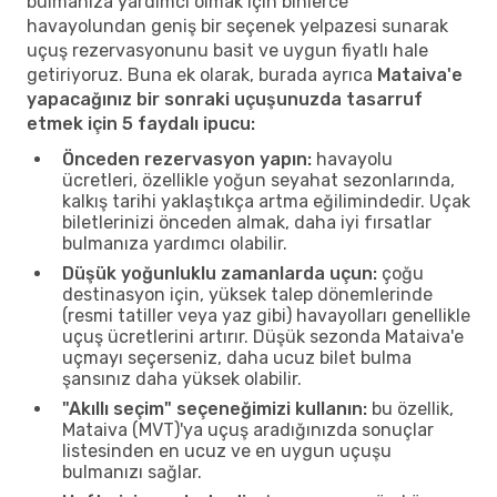
bulmanıza yardımcı olmak için binlerce
havayolundan geniş bir seçenek yelpazesi sunarak
uçuş rezervasyonunu basit ve uygun fiyatlı hale
getiriyoruz. Buna ek olarak, burada ayrıca
Mataiva'e
yapacağınız bir sonraki uçuşunuzda tasarruf
etmek için 5 faydalı ipucu:
Önceden rezervasyon yapın:
havayolu
ücretleri, özellikle yoğun seyahat sezonlarında,
kalkış tarihi yaklaştıkça artma eğilimindedir. Uçak
biletlerinizi önceden almak, daha iyi fırsatlar
bulmanıza yardımcı olabilir.
Düşük yoğunluklu zamanlarda uçun:
çoğu
destinasyon için, yüksek talep dönemlerinde
(resmi tatiller veya yaz gibi) havayolları genellikle
uçuş ücretlerini artırır. Düşük sezonda Mataiva'e
uçmayı seçerseniz, daha ucuz bilet bulma
şansınız daha yüksek olabilir.
"Akıllı seçim" seçeneğimizi kullanın:
bu özellik,
Mataiva (MVT)'ya uçuş aradığınızda sonuçlar
listesinden en ucuz ve en uygun uçuşu
bulmanızı sağlar.