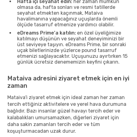
Hafta içi seyahat edin:
her zaman mümkün
olmasa da, hafta sonları ve resmi tatillerde
seyahat etmekten kaçınmak, Mataiva
havalimanına yapacağınız uçuşlarda önemli
ölçüde tasarruf etmenize yardımcı olabilir.
eDreams Prime'a katılın:
en özel üyeliğimize
katılmayı düşünün ve seyahat deneyiminizi bir
üst seviyeye taşıyın. eDreams Prime, bir sonraki
uçak biletlerinizde yüzlerce pound tasarruf
etmenizi sağlayacaktır. Uçuşunuzu ayırtırken 15
günlük ücretsiz denememizin keyfini çıkarın.
Mataiva adresini ziyaret etmek için en iyi
zaman
Mataiva'i ziyaret etmek için ideal zaman her zaman
tercih ettiğiniz aktivitelere ve yerel hava durumuna
bağlıdır. Bazı insanlar güzel havayı tercih eder ve
kalabalıkları umursamazken, diğerleri ziyaret için
daha sakin zamanları tercih eder ve tüm
koşuşturmacadan uzak durur.