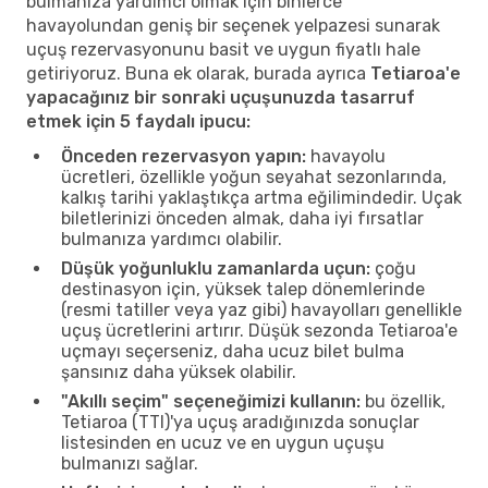
bulmanıza yardımcı olmak için binlerce
havayolundan geniş bir seçenek yelpazesi sunarak
uçuş rezervasyonunu basit ve uygun fiyatlı hale
getiriyoruz. Buna ek olarak, burada ayrıca
Tetiaroa'e
yapacağınız bir sonraki uçuşunuzda tasarruf
etmek için 5 faydalı ipucu:
Önceden rezervasyon yapın:
havayolu
ücretleri, özellikle yoğun seyahat sezonlarında,
kalkış tarihi yaklaştıkça artma eğilimindedir. Uçak
biletlerinizi önceden almak, daha iyi fırsatlar
bulmanıza yardımcı olabilir.
Düşük yoğunluklu zamanlarda uçun:
çoğu
destinasyon için, yüksek talep dönemlerinde
(resmi tatiller veya yaz gibi) havayolları genellikle
uçuş ücretlerini artırır. Düşük sezonda Tetiaroa'e
uçmayı seçerseniz, daha ucuz bilet bulma
şansınız daha yüksek olabilir.
"Akıllı seçim" seçeneğimizi kullanın:
bu özellik,
Tetiaroa (TTI)'ya uçuş aradığınızda sonuçlar
listesinden en ucuz ve en uygun uçuşu
bulmanızı sağlar.