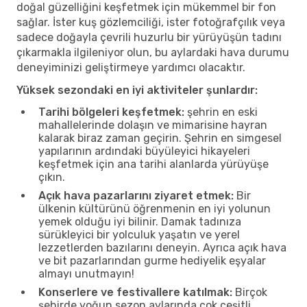
doğal güzelliğini keşfetmek için mükemmel bir fon
sağlar. İster kuş gözlemciliği, ister fotoğrafçılık veya
sadece doğayla çevrili huzurlu bir yürüyüşün tadını
çıkarmakla ilgileniyor olun, bu aylardaki hava durumu
deneyiminizi geliştirmeye yardımcı olacaktır.
Yüksek sezondaki en iyi aktiviteler şunlardır:
Tarihi bölgeleri keşfetmek:
şehrin en eski
mahallelerinde dolaşın ve mimarisine hayran
kalarak biraz zaman geçirin. Şehrin en simgesel
yapılarının ardındaki büyüleyici hikayeleri
keşfetmek için ana tarihi alanlarda yürüyüşe
çıkın.
Açık hava pazarlarını ziyaret etmek:
Bir
ülkenin kültürünü öğrenmenin en iyi yolunun
yemek olduğu iyi bilinir. Damak tadınıza
sürükleyici bir yolculuk yaşatın ve yerel
lezzetlerden bazılarını deneyin. Ayrıca açık hava
ve bit pazarlarından gurme hediyelik eşyalar
almayı unutmayın!
Konserlere ve festivallere katılmak:
Birçok
şehirde yoğun sezon aylarında çok çeşitli