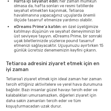
Hafta içi seyahat edin:
her zaman mümkün
olmasa da, hafta sonları ve resmi tatillerde
seyahat etmekten kaçınmak, Tetiaroa
havalimanına yapacağınız uçuşlarda önemli
ölçüde tasarruf etmenize yardımcı olabilir.
eDreams Prime'a katılın:
en özel üyeliğimize
katılmayı düşünün ve seyahat deneyiminizi bir
üst seviyeye taşıyın. eDreams Prime, bir sonraki
uçak biletlerinizde yüzlerce pound tasarruf
etmenizi sağlayacaktır. Uçuşunuzu ayırtırken 15
günlük ücretsiz denememizin keyfini çıkarın.
Tetiaroa adresini ziyaret etmek için en
iyi zaman
Tetiaroa'i ziyaret etmek için ideal zaman her zaman
tercih ettiğiniz aktivitelere ve yerel hava durumuna
bağlıdır. Bazı insanlar güzel havayı tercih eder ve
kalabalıkları umursamazken, diğerleri ziyaret için
daha sakin zamanları tercih eder ve tüm
koşuşturmacadan uzak durur.