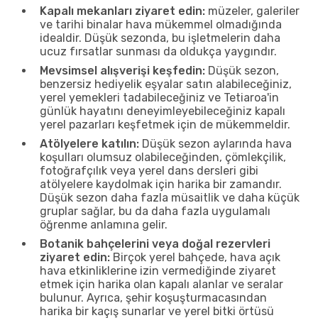
Kapalı mekanları ziyaret edin:
müzeler, galeriler
ve tarihi binalar hava mükemmel olmadığında
idealdir. Düşük sezonda, bu işletmelerin daha
ucuz fırsatlar sunması da oldukça yaygındır.
Mevsimsel alışverişi keşfedin:
Düşük sezon,
benzersiz hediyelik eşyalar satın alabileceğiniz,
yerel yemekleri tadabileceğiniz ve Tetiaroa'in
günlük hayatını deneyimleyebileceğiniz kapalı
yerel pazarları keşfetmek için de mükemmeldir.
Atölyelere katılın:
Düşük sezon aylarında hava
koşulları olumsuz olabileceğinden, çömlekçilik,
fotoğrafçılık veya yerel dans dersleri gibi
atölyelere kaydolmak için harika bir zamandır.
Düşük sezon daha fazla müsaitlik ve daha küçük
gruplar sağlar, bu da daha fazla uygulamalı
öğrenme anlamına gelir.
Botanik bahçelerini veya doğal rezervleri
ziyaret edin:
Birçok yerel bahçede, hava açık
hava etkinliklerine izin vermediğinde ziyaret
etmek için harika olan kapalı alanlar ve seralar
bulunur. Ayrıca, şehir koşuşturmacasından
harika bir kaçış sunarlar ve yerel bitki örtüsü