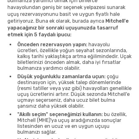
bulmanıza yardımcı olmak için binlerce
havayolundan geniş bir seçenek yelpazesi sunarak
uçuş rezervasyonunu basit ve uygun fiyatlı hale
getiriyoruz. Buna ek olarak, burada ayrıca
Mitchell'e
yapacağınız bir sonraki uçuşunuzda tasarruf
etmek için 5 faydalı ipucu:
Önceden rezervasyon yapın:
havayolu
ücretleri, özellikle yoğun seyahat sezonlarında,
kalkış tarihi yaklaştıkça artma eğilimindedir. Uçak
biletlerinizi önceden almak, daha iyi fırsatlar
bulmanıza yardımcı olabilir.
Düşük yoğunluklu zamanlarda uçun:
çoğu
destinasyon için, yüksek talep dönemlerinde
(resmi tatiller veya yaz gibi) havayolları genellikle
uçuş ücretlerini artırır. Düşük sezonda Mitchell'e
uçmayı seçerseniz, daha ucuz bilet bulma
şansınız daha yüksek olabilir.
"Akıllı seçim" seçeneğimizi kullanın:
bu özellik,
Mitchell (MHE)'ya uçuş aradığınızda sonuçlar
listesinden en ucuz ve en uygun uçuşu
bulmanızı sağlar.