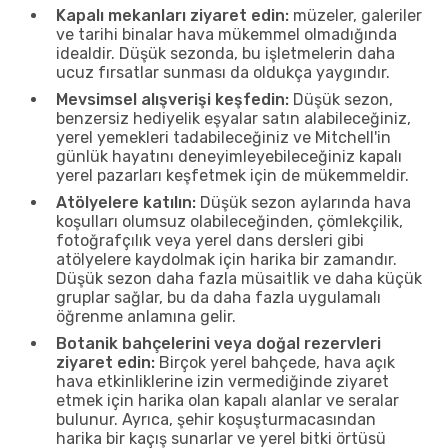
Kapalı mekanları ziyaret edin:
müzeler, galeriler
ve tarihi binalar hava mükemmel olmadığında
idealdir. Düşük sezonda, bu işletmelerin daha
ucuz fırsatlar sunması da oldukça yaygındır.
Mevsimsel alışverişi keşfedin:
Düşük sezon,
benzersiz hediyelik eşyalar satın alabileceğiniz,
yerel yemekleri tadabileceğiniz ve Mitchell'in
günlük hayatını deneyimleyebileceğiniz kapalı
yerel pazarları keşfetmek için de mükemmeldir.
Atölyelere katılın:
Düşük sezon aylarında hava
koşulları olumsuz olabileceğinden, çömlekçilik,
fotoğrafçılık veya yerel dans dersleri gibi
atölyelere kaydolmak için harika bir zamandır.
Düşük sezon daha fazla müsaitlik ve daha küçük
gruplar sağlar, bu da daha fazla uygulamalı
öğrenme anlamına gelir.
Botanik bahçelerini veya doğal rezervleri
ziyaret edin:
Birçok yerel bahçede, hava açık
hava etkinliklerine izin vermediğinde ziyaret
etmek için harika olan kapalı alanlar ve seralar
bulunur. Ayrıca, şehir koşuşturmacasından
harika bir kaçış sunarlar ve yerel bitki örtüsü