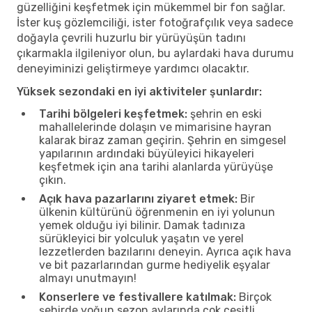
güzelliğini keşfetmek için mükemmel bir fon sağlar.
İster kuş gözlemciliği, ister fotoğrafçılık veya sadece
doğayla çevrili huzurlu bir yürüyüşün tadını
çıkarmakla ilgileniyor olun, bu aylardaki hava durumu
deneyiminizi geliştirmeye yardımcı olacaktır.
Yüksek sezondaki en iyi aktiviteler şunlardır:
Tarihi bölgeleri keşfetmek:
şehrin en eski
mahallelerinde dolaşın ve mimarisine hayran
kalarak biraz zaman geçirin. Şehrin en simgesel
yapılarının ardındaki büyüleyici hikayeleri
keşfetmek için ana tarihi alanlarda yürüyüşe
çıkın.
Açık hava pazarlarını ziyaret etmek:
Bir
ülkenin kültürünü öğrenmenin en iyi yolunun
yemek olduğu iyi bilinir. Damak tadınıza
sürükleyici bir yolculuk yaşatın ve yerel
lezzetlerden bazılarını deneyin. Ayrıca açık hava
ve bit pazarlarından gurme hediyelik eşyalar
almayı unutmayın!
Konserlere ve festivallere katılmak:
Birçok
şehirde yoğun sezon aylarında çok çeşitli