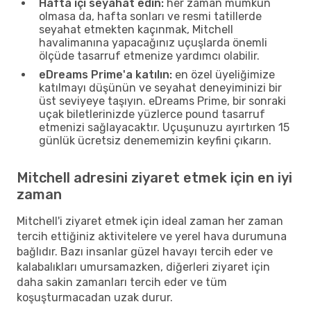
Hafta içi seyahat edin:
her zaman mümkün
olmasa da, hafta sonları ve resmi tatillerde
seyahat etmekten kaçınmak, Mitchell
havalimanına yapacağınız uçuşlarda önemli
ölçüde tasarruf etmenize yardımcı olabilir.
eDreams Prime'a katılın:
en özel üyeliğimize
katılmayı düşünün ve seyahat deneyiminizi bir
üst seviyeye taşıyın. eDreams Prime, bir sonraki
uçak biletlerinizde yüzlerce pound tasarruf
etmenizi sağlayacaktır. Uçuşunuzu ayırtırken 15
günlük ücretsiz denememizin keyfini çıkarın.
Mitchell adresini ziyaret etmek için en iyi
zaman
Mitchell'i ziyaret etmek için ideal zaman her zaman
tercih ettiğiniz aktivitelere ve yerel hava durumuna
bağlıdır. Bazı insanlar güzel havayı tercih eder ve
kalabalıkları umursamazken, diğerleri ziyaret için
daha sakin zamanları tercih eder ve tüm
koşuşturmacadan uzak durur.