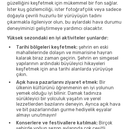
güzelliğini keşfetmek için mükemmel bir fon sağlar.
İster kuş gözlemciliği, ister fotoğrafçılık veya sadece
doğayla çevrili huzurlu bir yürüyüşün tadını
çıkarmakla ilgileniyor olun, bu aylardaki hava durumu
deneyiminizi geliştirmeye yardımcı olacaktır.
Yüksek sezondaki en iyi aktiviteler şunlardır:
Tarihi bölgeleri keşfetmek:
şehrin en eski
mahallelerinde dolaşın ve mimarisine hayran
kalarak biraz zaman geçirin. Şehrin en simgesel
yapılarının ardındaki büyüleyici hikayeleri
keşfetmek için ana tarihi alanlarda yürüyüşe
çıkın.
Açık hava pazarlarını ziyaret etmek:
Bir
ülkenin kültürünü öğrenmenin en iyi yolunun
yemek olduğu iyi bilinir. Damak tadınıza
sürükleyici bir yolculuk yaşatın ve yerel
lezzetlerden bazılarını deneyin. Ayrıca açık hava
ve bit pazarlarından gurme hediyelik eşyalar
almayı unutmayın!
Konserlere ve festivallere katılmak:
Birçok
şehirde yoğun sezon aylarında çok çeşitli