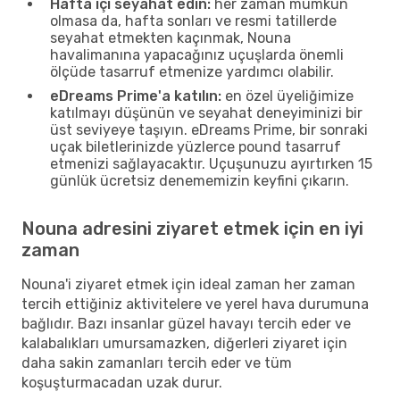
Hafta içi seyahat edin:
her zaman mümkün
olmasa da, hafta sonları ve resmi tatillerde
seyahat etmekten kaçınmak, Nouna
havalimanına yapacağınız uçuşlarda önemli
ölçüde tasarruf etmenize yardımcı olabilir.
eDreams Prime'a katılın:
en özel üyeliğimize
katılmayı düşünün ve seyahat deneyiminizi bir
üst seviyeye taşıyın. eDreams Prime, bir sonraki
uçak biletlerinizde yüzlerce pound tasarruf
etmenizi sağlayacaktır. Uçuşunuzu ayırtırken 15
günlük ücretsiz denememizin keyfini çıkarın.
Nouna adresini ziyaret etmek için en iyi
zaman
Nouna'i ziyaret etmek için ideal zaman her zaman
tercih ettiğiniz aktivitelere ve yerel hava durumuna
bağlıdır. Bazı insanlar güzel havayı tercih eder ve
kalabalıkları umursamazken, diğerleri ziyaret için
daha sakin zamanları tercih eder ve tüm
koşuşturmacadan uzak durur.