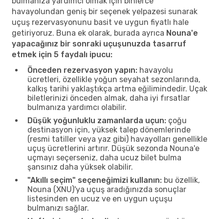
bulmanıza yardımcı olmak için binlerce
havayolundan geniş bir seçenek yelpazesi sunarak
uçuş rezervasyonunu basit ve uygun fiyatlı hale
getiriyoruz. Buna ek olarak, burada ayrıca
Nouna'e
yapacağınız bir sonraki uçuşunuzda tasarruf
etmek için 5 faydalı ipucu:
Önceden rezervasyon yapın:
havayolu
ücretleri, özellikle yoğun seyahat sezonlarında,
kalkış tarihi yaklaştıkça artma eğilimindedir. Uçak
biletlerinizi önceden almak, daha iyi fırsatlar
bulmanıza yardımcı olabilir.
Düşük yoğunluklu zamanlarda uçun:
çoğu
destinasyon için, yüksek talep dönemlerinde
(resmi tatiller veya yaz gibi) havayolları genellikle
uçuş ücretlerini artırır. Düşük sezonda Nouna'e
uçmayı seçerseniz, daha ucuz bilet bulma
şansınız daha yüksek olabilir.
"Akıllı seçim" seçeneğimizi kullanın:
bu özellik,
Nouna (XNU)'ya uçuş aradığınızda sonuçlar
listesinden en ucuz ve en uygun uçuşu
bulmanızı sağlar.