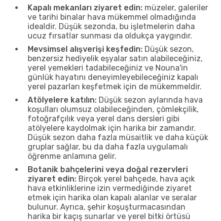
Kapalı mekanları ziyaret edin:
müzeler, galeriler
ve tarihi binalar hava mükemmel olmadığında
idealdir. Düşük sezonda, bu işletmelerin daha
ucuz fırsatlar sunması da oldukça yaygındır.
Mevsimsel alışverişi keşfedin:
Düşük sezon,
benzersiz hediyelik eşyalar satın alabileceğiniz,
yerel yemekleri tadabileceğiniz ve Nouna'in
günlük hayatını deneyimleyebileceğiniz kapalı
yerel pazarları keşfetmek için de mükemmeldir.
Atölyelere katılın:
Düşük sezon aylarında hava
koşulları olumsuz olabileceğinden, çömlekçilik,
fotoğrafçılık veya yerel dans dersleri gibi
atölyelere kaydolmak için harika bir zamandır.
Düşük sezon daha fazla müsaitlik ve daha küçük
gruplar sağlar, bu da daha fazla uygulamalı
öğrenme anlamına gelir.
Botanik bahçelerini veya doğal rezervleri
ziyaret edin:
Birçok yerel bahçede, hava açık
hava etkinliklerine izin vermediğinde ziyaret
etmek için harika olan kapalı alanlar ve seralar
bulunur. Ayrıca, şehir koşuşturmacasından
harika bir kaçış sunarlar ve yerel bitki örtüsü