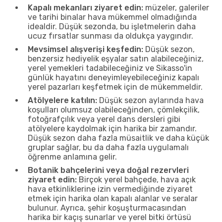
Kapalı mekanları ziyaret edin:
müzeler, galeriler
ve tarihi binalar hava mükemmel olmadığında
idealdir. Düşük sezonda, bu işletmelerin daha
ucuz fırsatlar sunması da oldukça yaygındır.
Mevsimsel alışverişi keşfedin:
Düşük sezon,
benzersiz hediyelik eşyalar satın alabileceğiniz,
yerel yemekleri tadabileceğiniz ve Sikasso'in
günlük hayatını deneyimleyebileceğiniz kapalı
yerel pazarları keşfetmek için de mükemmeldir.
Atölyelere katılın:
Düşük sezon aylarında hava
koşulları olumsuz olabileceğinden, çömlekçilik,
fotoğrafçılık veya yerel dans dersleri gibi
atölyelere kaydolmak için harika bir zamandır.
Düşük sezon daha fazla müsaitlik ve daha küçük
gruplar sağlar, bu da daha fazla uygulamalı
öğrenme anlamına gelir.
Botanik bahçelerini veya doğal rezervleri
ziyaret edin:
Birçok yerel bahçede, hava açık
hava etkinliklerine izin vermediğinde ziyaret
etmek için harika olan kapalı alanlar ve seralar
bulunur. Ayrıca, şehir koşuşturmacasından
harika bir kaçış sunarlar ve yerel bitki örtüsü