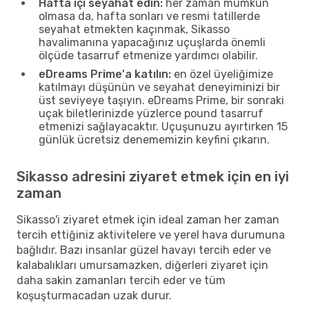
Hafta içi seyahat edin:
her zaman mümkün
olmasa da, hafta sonları ve resmi tatillerde
seyahat etmekten kaçınmak, Sikasso
havalimanına yapacağınız uçuşlarda önemli
ölçüde tasarruf etmenize yardımcı olabilir.
eDreams Prime'a katılın:
en özel üyeliğimize
katılmayı düşünün ve seyahat deneyiminizi bir
üst seviyeye taşıyın. eDreams Prime, bir sonraki
uçak biletlerinizde yüzlerce pound tasarruf
etmenizi sağlayacaktır. Uçuşunuzu ayırtırken 15
günlük ücretsiz denememizin keyfini çıkarın.
Sikasso adresini ziyaret etmek için en iyi
zaman
Sikasso'i ziyaret etmek için ideal zaman her zaman
tercih ettiğiniz aktivitelere ve yerel hava durumuna
bağlıdır. Bazı insanlar güzel havayı tercih eder ve
kalabalıkları umursamazken, diğerleri ziyaret için
daha sakin zamanları tercih eder ve tüm
koşuşturmacadan uzak durur.