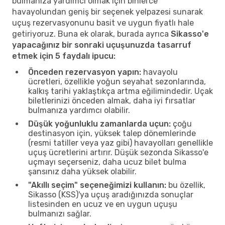
bulmanıza yardımcı olmak için binlerce
havayolundan geniş bir seçenek yelpazesi sunarak
uçuş rezervasyonunu basit ve uygun fiyatlı hale
getiriyoruz. Buna ek olarak, burada ayrıca
Sikasso'e
yapacağınız bir sonraki uçuşunuzda tasarruf
etmek için 5 faydalı ipucu:
Önceden rezervasyon yapın:
havayolu
ücretleri, özellikle yoğun seyahat sezonlarında,
kalkış tarihi yaklaştıkça artma eğilimindedir. Uçak
biletlerinizi önceden almak, daha iyi fırsatlar
bulmanıza yardımcı olabilir.
Düşük yoğunluklu zamanlarda uçun:
çoğu
destinasyon için, yüksek talep dönemlerinde
(resmi tatiller veya yaz gibi) havayolları genellikle
uçuş ücretlerini artırır. Düşük sezonda Sikasso'e
uçmayı seçerseniz, daha ucuz bilet bulma
şansınız daha yüksek olabilir.
"Akıllı seçim" seçeneğimizi kullanın:
bu özellik,
Sikasso (KSS)'ya uçuş aradığınızda sonuçlar
listesinden en ucuz ve en uygun uçuşu
bulmanızı sağlar.