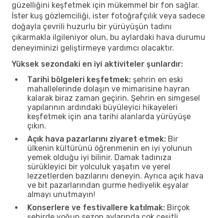
güzelliğini keşfetmek için mükemmel bir fon sağlar.
İster kuş gözlemciliği, ister fotoğrafçılık veya sadece
doğayla çevrili huzurlu bir yürüyüşün tadını
çıkarmakla ilgileniyor olun, bu aylardaki hava durumu
deneyiminizi geliştirmeye yardımcı olacaktır.
Yüksek sezondaki en iyi aktiviteler şunlardır:
Tarihi bölgeleri keşfetmek:
şehrin en eski
mahallelerinde dolaşın ve mimarisine hayran
kalarak biraz zaman geçirin. Şehrin en simgesel
yapılarının ardındaki büyüleyici hikayeleri
keşfetmek için ana tarihi alanlarda yürüyüşe
çıkın.
Açık hava pazarlarını ziyaret etmek:
Bir
ülkenin kültürünü öğrenmenin en iyi yolunun
yemek olduğu iyi bilinir. Damak tadınıza
sürükleyici bir yolculuk yaşatın ve yerel
lezzetlerden bazılarını deneyin. Ayrıca açık hava
ve bit pazarlarından gurme hediyelik eşyalar
almayı unutmayın!
Konserlere ve festivallere katılmak:
Birçok
şehirde yoğun sezon aylarında çok çeşitli