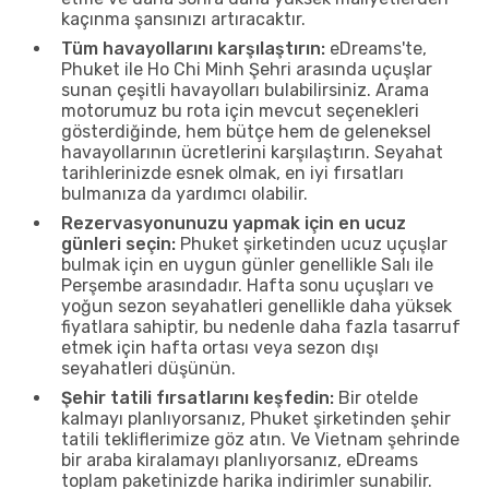
kaçınma şansınızı artıracaktır.
Tüm havayollarını karşılaştırın:
eDreams'te,
Phuket ile Ho Chi Minh Şehri arasında uçuşlar
sunan çeşitli havayolları bulabilirsiniz. Arama
motorumuz bu rota için mevcut seçenekleri
gösterdiğinde, hem bütçe hem de geleneksel
havayollarının ücretlerini karşılaştırın. Seyahat
tarihlerinizde esnek olmak, en iyi fırsatları
bulmanıza da yardımcı olabilir.
Rezervasyonunuzu yapmak için en ucuz
günleri seçin:
Phuket şirketinden ucuz uçuşlar
bulmak için en uygun günler genellikle Salı ile
Perşembe arasındadır. Hafta sonu uçuşları ve
yoğun sezon seyahatleri genellikle daha yüksek
fiyatlara sahiptir, bu nedenle daha fazla tasarruf
etmek için hafta ortası veya sezon dışı
seyahatleri düşünün.
Şehir tatili fırsatlarını keşfedin:
Bir otelde
kalmayı planlıyorsanız, Phuket şirketinden şehir
tatili tekliflerimize göz atın. Ve Vietnam şehrinde
bir araba kiralamayı planlıyorsanız, eDreams
toplam paketinizde harika indirimler sunabilir.