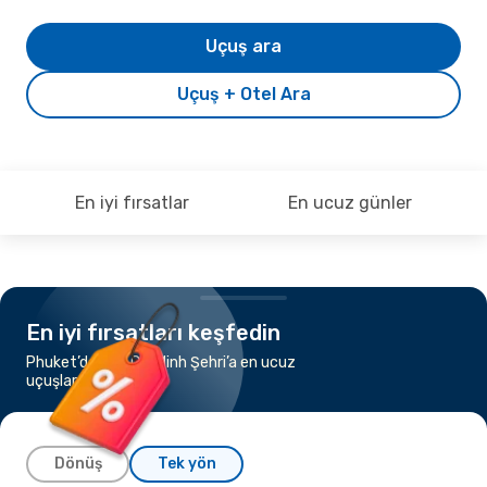
Uçuş ara
Uçuş + Otel Ara
En iyi fırsatlar
En ucuz günler
En iyi fırsatları keşfedin
Phuket’dan Ho Chi Minh Şehri’a en ucuz
uçuşları keşfedin
Dönüş
Tek yön