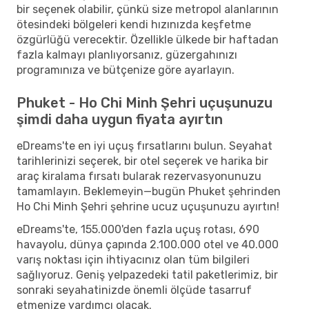
bir seçenek olabilir, çünkü size metropol alanlarının
ötesindeki bölgeleri kendi hızınızda keşfetme
özgürlüğü verecektir. Özellikle ülkede bir haftadan
fazla kalmayı planlıyorsanız, güzergahınızı
programınıza ve bütçenize göre ayarlayın.
Phuket - Ho Chi Minh Şehri uçuşunuzu
şimdi daha uygun fiyata ayırtın
eDreams'te en iyi uçuş fırsatlarını bulun. Seyahat
tarihlerinizi seçerek, bir otel seçerek ve harika bir
araç kiralama fırsatı bularak rezervasyonunuzu
tamamlayın. Beklemeyin—bugün Phuket şehrinden
Ho Chi Minh Şehri şehrine ucuz uçuşunuzu ayırtın!
eDreams'te, 155.000'den fazla uçuş rotası, 690
havayolu, dünya çapında 2.100.000 otel ve 40.000
varış noktası için ihtiyacınız olan tüm bilgileri
sağlıyoruz. Geniş yelpazedeki tatil paketlerimiz, bir
sonraki seyahatinizde önemli ölçüde tasarruf
etmenize yardımcı olacak.