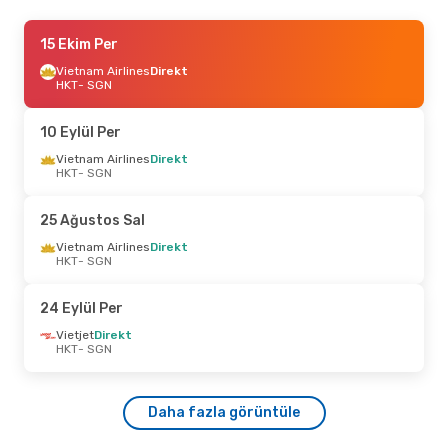
22 Eylül Sal
15 Ekim Per
- 28 Eylül Pzt
Vietnam Airlines
Vietnam Airlines
Direkt
Direkt
HKT
HKT
- SGN
- SGN
Vietjet
Direkt
SGN
- HKT
10 Eylül Per
31 Ağustos Pzt
Vietnam Airlines
- 4 Eylül Cum
Direkt
HKT
- SGN
Vietjet
Direkt
HKT
- SGN
Vietjet
Direkt
25 Ağustos Sal
SGN
- HKT
Vietnam Airlines
Direkt
HKT
- SGN
24 Eylül Per
Vietjet
Direkt
HKT
- SGN
Daha fazla görüntüle