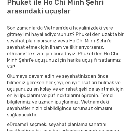
Phuket ile Ho Chi Minh Şehri
arasındaki uçuşlar
Son zamanlarda Vietnam'deki hayalinizdeki yere
gitmeyi mi hayal ediyorsunuz? Phuket'den uzakta bir
seyahat planlıyorsanız veya Ho Chi Minh Şehri'e
seyahat etmek için ilham ve fikir arıyorsanız,
eDreams'te sizin için buradayız. Phuket'den Ho Chi
Minh Şehri'e uçuşunuz için harika uçuş fırsatlarımız
var!
Okumaya devam edin ve seyahatinizden önce
bilmeniz gereken her şeyi, en iyi fırsatları bulmak ve
uçuşunuzu en kolay ve en rahat şekilde ayırtmak için
en iyi ipuçlarını ve püf noktalarını öğrenin. Temel
bilgilerimiz ve uzman ipuçlarımız, Vietnam'deki
seyahatlerinizin olabildiğince sorunsuz olmasını
sağlayacaktır.
eDreams'i seçmek, seyahat planlama sanatını
basitleştiren bir seyahat arkadaşı seçmek anlamına