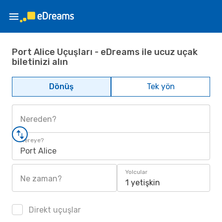
Port Alice Uçuşları - eDreams ile ucuz uçak
biletinizi alın
Dönüş
Tek yön
Nereden?
Nereye?
Port Alice
Yolcular
Ne zaman?
1 yetişkin
Direkt uçuşlar