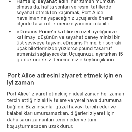
Hafta içi seyahat edin:
her zaman mümkün
olmasa da, hafta sonları ve resmi tatillerde
seyahat etmekten kaçınmak, Port Alice
havalimanına yapacağınız uçuşlarda önemli
ölçüde tasarruf etmenize yardımcı olabilir.
eDreams Prime'a katılın:
en özel üyeliğimize
katılmayı düşünün ve seyahat deneyiminizi bir
üst seviyeye taşıyın. eDreams Prime, bir sonraki
uçak biletlerinizde yüzlerce pound tasarruf
etmenizi sağlayacaktır. Uçuşunuzu ayırtırken 15
günlük ücretsiz denememizin keyfini çıkarın.
Port Alice adresini ziyaret etmek için en
iyi zaman
Port Alice'i ziyaret etmek için ideal zaman her zaman
tercih ettiğiniz aktivitelere ve yerel hava durumuna
bağlıdır. Bazı insanlar güzel havayı tercih eder ve
kalabalıkları umursamazken, diğerleri ziyaret için
daha sakin zamanları tercih eder ve tüm
koşuşturmacadan uzak durur.