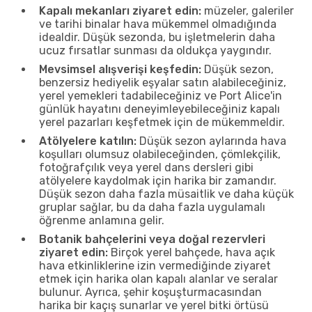
Kapalı mekanları ziyaret edin:
müzeler, galeriler
ve tarihi binalar hava mükemmel olmadığında
idealdir. Düşük sezonda, bu işletmelerin daha
ucuz fırsatlar sunması da oldukça yaygındır.
Mevsimsel alışverişi keşfedin:
Düşük sezon,
benzersiz hediyelik eşyalar satın alabileceğiniz,
yerel yemekleri tadabileceğiniz ve Port Alice'in
günlük hayatını deneyimleyebileceğiniz kapalı
yerel pazarları keşfetmek için de mükemmeldir.
Atölyelere katılın:
Düşük sezon aylarında hava
koşulları olumsuz olabileceğinden, çömlekçilik,
fotoğrafçılık veya yerel dans dersleri gibi
atölyelere kaydolmak için harika bir zamandır.
Düşük sezon daha fazla müsaitlik ve daha küçük
gruplar sağlar, bu da daha fazla uygulamalı
öğrenme anlamına gelir.
Botanik bahçelerini veya doğal rezervleri
ziyaret edin:
Birçok yerel bahçede, hava açık
hava etkinliklerine izin vermediğinde ziyaret
etmek için harika olan kapalı alanlar ve seralar
bulunur. Ayrıca, şehir koşuşturmacasından
harika bir kaçış sunarlar ve yerel bitki örtüsü