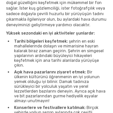
doğal güzelliğini keşfetmek için mükemmel bir fon
sağlar. İster kuş gözlemciliği, ister fotoğrafçılık veya
sadece doğayla çevrili huzurlu bir yürüyüşün tadını
çıkarmakla ilgileniyor olun, bu aylardaki hava durumu
deneyiminizi geliştirmeye yardımcı olacaktır.
Yüksek sezondaki en iyi aktiviteler şunlardır:
Tarihi bölgeleri keşfetmek:
şehrin en eski
mahallelerinde dolaşın ve mimarisine hayran
kalarak biraz zaman geçirin. Şehrin en simgesel
yapılarının ardındaki büyüleyici hikayeleri
keşfetmek için ana tarihi alanlarda yürüyüşe
çıkın.
Açık hava pazarlarını ziyaret etmek:
Bir
ülkenin kültürünü öğrenmenin en iyi yolunun
yemek olduğu iyi bilinir. Damak tadınıza
sürükleyici bir yolculuk yaşatın ve yerel
lezzetlerden bazılarını deneyin. Ayrıca açık hava
ve bit pazarlarından gurme hediyelik eşyalar
almayı unutmayın!
Konserlere ve festivallere katılmak:
Birçok
şehirde yoğun sezon aylarında çok çeşitli