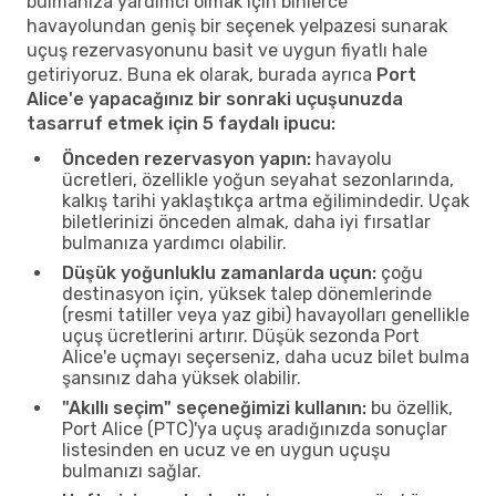
bulmanıza yardımcı olmak için binlerce
havayolundan geniş bir seçenek yelpazesi sunarak
uçuş rezervasyonunu basit ve uygun fiyatlı hale
getiriyoruz. Buna ek olarak, burada ayrıca
Port
Alice'e yapacağınız bir sonraki uçuşunuzda
tasarruf etmek için 5 faydalı ipucu:
Önceden rezervasyon yapın:
havayolu
ücretleri, özellikle yoğun seyahat sezonlarında,
kalkış tarihi yaklaştıkça artma eğilimindedir. Uçak
biletlerinizi önceden almak, daha iyi fırsatlar
bulmanıza yardımcı olabilir.
Düşük yoğunluklu zamanlarda uçun:
çoğu
destinasyon için, yüksek talep dönemlerinde
(resmi tatiller veya yaz gibi) havayolları genellikle
uçuş ücretlerini artırır. Düşük sezonda Port
Alice'e uçmayı seçerseniz, daha ucuz bilet bulma
şansınız daha yüksek olabilir.
"Akıllı seçim" seçeneğimizi kullanın:
bu özellik,
Port Alice (PTC)'ya uçuş aradığınızda sonuçlar
listesinden en ucuz ve en uygun uçuşu
bulmanızı sağlar.