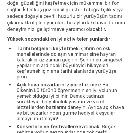
doğal güzelliğini keşfetmek için mükemmel bir fon
sağlar. İster kuş gözlemciliği, ister fotoğrafçılık veya
sadece doğayla çevrili huzurlu bir yürüyüşün tadını
çıkarmakla ilgileniyor olun, bu aylardaki hava durumu
deneyiminizi geliştirmeye yardımcı olacaktır.
Yüksek sezondaki en iyi aktiviteler şunlardır:
Tarihi bölgeleri keşfetmek:
şehrin en eski
mahallelerinde dolaşın ve mimarisine hayran
kalarak biraz zaman geçirin. Şehrin en simgesel
yapılarının ardındaki büyüleyici hikayeleri
keşfetmek için ana tarihi alanlarda yürüyüşe
çıkın.
Açık hava pazarlarını ziyaret etmek:
Bir
ülkenin kültürünü öğrenmenin en iyi yolunun
yemek olduğu iyi bilinir. Damak tadınıza
sürükleyici bir yolculuk yaşatın ve yerel
lezzetlerden bazılarını deneyin. Ayrıca açık hava
ve bit pazarlarından gurme hediyelik eşyalar
almayı unutmayın!
Konserlere ve festivallere katılmak:
Birçok
şehirde yoğun sezon aylarında çok çeşitli