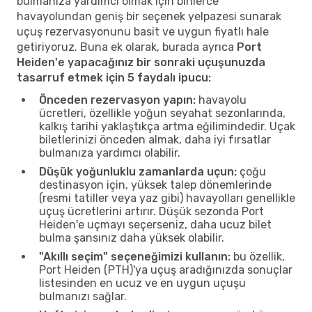
bulmanıza yardımcı olmak için binlerce
havayolundan geniş bir seçenek yelpazesi sunarak
uçuş rezervasyonunu basit ve uygun fiyatlı hale
getiriyoruz. Buna ek olarak, burada ayrıca
Port
Heiden'e yapacağınız bir sonraki uçuşunuzda
tasarruf etmek için 5 faydalı ipucu:
Önceden rezervasyon yapın:
havayolu
ücretleri, özellikle yoğun seyahat sezonlarında,
kalkış tarihi yaklaştıkça artma eğilimindedir. Uçak
biletlerinizi önceden almak, daha iyi fırsatlar
bulmanıza yardımcı olabilir.
Düşük yoğunluklu zamanlarda uçun:
çoğu
destinasyon için, yüksek talep dönemlerinde
(resmi tatiller veya yaz gibi) havayolları genellikle
uçuş ücretlerini artırır. Düşük sezonda Port
Heiden'e uçmayı seçerseniz, daha ucuz bilet
bulma şansınız daha yüksek olabilir.
"Akıllı seçim" seçeneğimizi kullanın:
bu özellik,
Port Heiden (PTH)'ya uçuş aradığınızda sonuçlar
listesinden en ucuz ve en uygun uçuşu
bulmanızı sağlar.