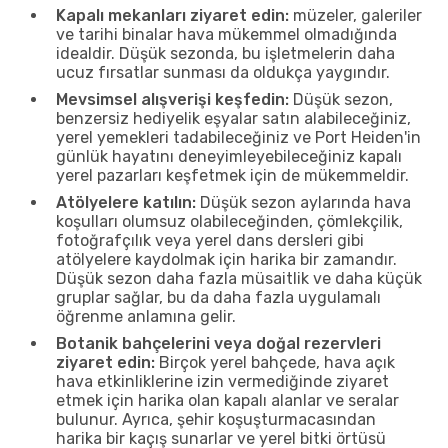
Kapalı mekanları ziyaret edin:
müzeler, galeriler
ve tarihi binalar hava mükemmel olmadığında
idealdir. Düşük sezonda, bu işletmelerin daha
ucuz fırsatlar sunması da oldukça yaygındır.
Mevsimsel alışverişi keşfedin:
Düşük sezon,
benzersiz hediyelik eşyalar satın alabileceğiniz,
yerel yemekleri tadabileceğiniz ve Port Heiden'in
günlük hayatını deneyimleyebileceğiniz kapalı
yerel pazarları keşfetmek için de mükemmeldir.
Atölyelere katılın:
Düşük sezon aylarında hava
koşulları olumsuz olabileceğinden, çömlekçilik,
fotoğrafçılık veya yerel dans dersleri gibi
atölyelere kaydolmak için harika bir zamandır.
Düşük sezon daha fazla müsaitlik ve daha küçük
gruplar sağlar, bu da daha fazla uygulamalı
öğrenme anlamına gelir.
Botanik bahçelerini veya doğal rezervleri
ziyaret edin:
Birçok yerel bahçede, hava açık
hava etkinliklerine izin vermediğinde ziyaret
etmek için harika olan kapalı alanlar ve seralar
bulunur. Ayrıca, şehir koşuşturmacasından
harika bir kaçış sunarlar ve yerel bitki örtüsü