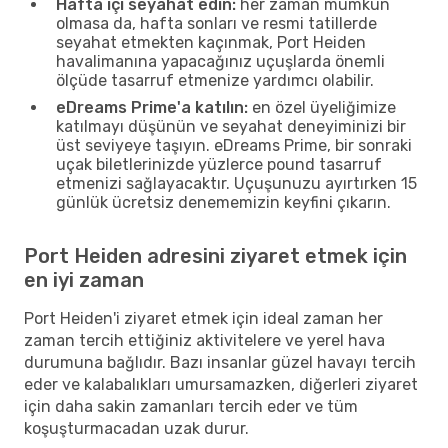
Hafta içi seyahat edin:
her zaman mümkün
olmasa da, hafta sonları ve resmi tatillerde
seyahat etmekten kaçınmak, Port Heiden
havalimanına yapacağınız uçuşlarda önemli
ölçüde tasarruf etmenize yardımcı olabilir.
eDreams Prime'a katılın:
en özel üyeliğimize
katılmayı düşünün ve seyahat deneyiminizi bir
üst seviyeye taşıyın. eDreams Prime, bir sonraki
uçak biletlerinizde yüzlerce pound tasarruf
etmenizi sağlayacaktır. Uçuşunuzu ayırtırken 15
günlük ücretsiz denememizin keyfini çıkarın.
Port Heiden adresini ziyaret etmek için
en iyi zaman
Port Heiden'i ziyaret etmek için ideal zaman her
zaman tercih ettiğiniz aktivitelere ve yerel hava
durumuna bağlıdır. Bazı insanlar güzel havayı tercih
eder ve kalabalıkları umursamazken, diğerleri ziyaret
için daha sakin zamanları tercih eder ve tüm
koşuşturmacadan uzak durur.