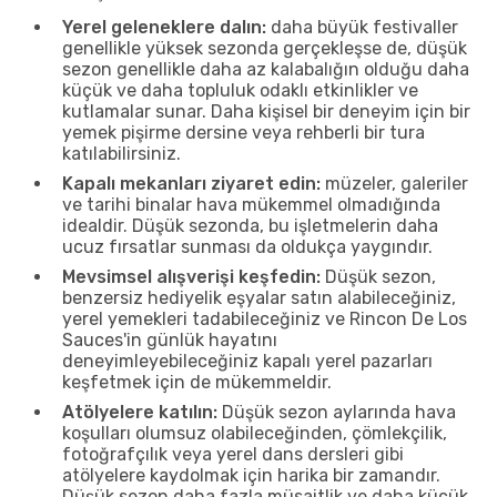
Yerel geleneklere dalın:
daha büyük festivaller
genellikle yüksek sezonda gerçekleşse de, düşük
sezon genellikle daha az kalabalığın olduğu daha
küçük ve daha topluluk odaklı etkinlikler ve
kutlamalar sunar. Daha kişisel bir deneyim için bir
yemek pişirme dersine veya rehberli bir tura
katılabilirsiniz.
Kapalı mekanları ziyaret edin:
müzeler, galeriler
ve tarihi binalar hava mükemmel olmadığında
idealdir. Düşük sezonda, bu işletmelerin daha
ucuz fırsatlar sunması da oldukça yaygındır.
Mevsimsel alışverişi keşfedin:
Düşük sezon,
benzersiz hediyelik eşyalar satın alabileceğiniz,
yerel yemekleri tadabileceğiniz ve Rincon De Los
Sauces'in günlük hayatını
deneyimleyebileceğiniz kapalı yerel pazarları
keşfetmek için de mükemmeldir.
Atölyelere katılın:
Düşük sezon aylarında hava
koşulları olumsuz olabileceğinden, çömlekçilik,
fotoğrafçılık veya yerel dans dersleri gibi
atölyelere kaydolmak için harika bir zamandır.
Düşük sezon daha fazla müsaitlik ve daha küçük