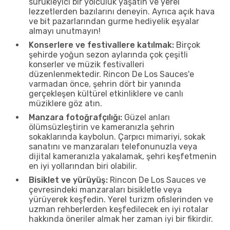
sürükleyici bir yolculuk yaşatın ve yerel
lezzetlerden bazılarını deneyin. Ayrıca açık hava
ve bit pazarlarından gurme hediyelik eşyalar
almayı unutmayın!
Konserlere ve festivallere katılmak:
Birçok
şehirde yoğun sezon aylarında çok çeşitli
konserler ve müzik festivalleri
düzenlenmektedir. Rincon De Los Sauces'e
varmadan önce, şehrin dört bir yanında
gerçekleşen kültürel etkinliklere ve canlı
müziklere göz atın.
Manzara fotoğrafçılığı:
Güzel anları
ölümsüzleştirin ve kameranızla şehrin
sokaklarında kaybolun. Çarpıcı mimariyi, sokak
sanatını ve manzaraları telefonunuzla veya
dijital kameranızla yakalamak, şehri keşfetmenin
en iyi yollarından biri olabilir.
Bisiklet ve yürüyüş:
Rincon De Los Sauces ve
çevresindeki manzaraları bisikletle veya
yürüyerek keşfedin. Yerel turizm ofislerinden ve
uzman rehberlerden keşfedilecek en iyi rotalar
hakkında öneriler almak her zaman iyi bir fikirdir.