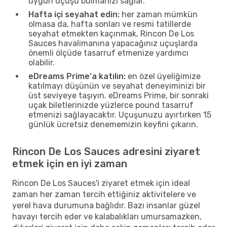
uygun uçuşu bulmanızı sağlar.
Hafta içi seyahat edin:
her zaman mümkün
olmasa da, hafta sonları ve resmi tatillerde
seyahat etmekten kaçınmak, Rincon De Los
Sauces havalimanına yapacağınız uçuşlarda
önemli ölçüde tasarruf etmenize yardımcı
olabilir.
eDreams Prime'a katılın:
en özel üyeliğimize
katılmayı düşünün ve seyahat deneyiminizi bir
üst seviyeye taşıyın. eDreams Prime, bir sonraki
uçak biletlerinizde yüzlerce pound tasarruf
etmenizi sağlayacaktır. Uçuşunuzu ayırtırken 15
günlük ücretsiz denememizin keyfini çıkarın.
Rincon De Los Sauces adresini ziyaret
etmek için en iyi zaman
Rincon De Los Sauces'i ziyaret etmek için ideal
zaman her zaman tercih ettiğiniz aktivitelere ve
yerel hava durumuna bağlıdır. Bazı insanlar güzel
havayı tercih eder ve kalabalıkları umursamazken,