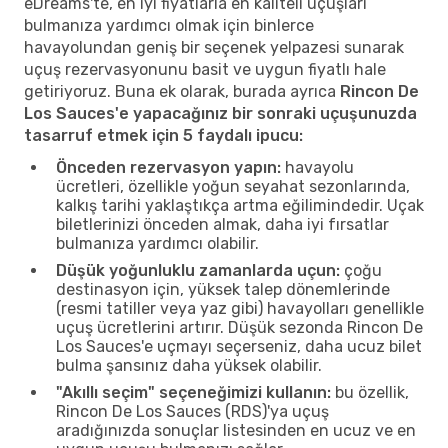
eDreams'te, en iyi fiyatlarla en kaliteli uçuşları
bulmanıza yardımcı olmak için binlerce
havayolundan geniş bir seçenek yelpazesi sunarak
uçuş rezervasyonunu basit ve uygun fiyatlı hale
getiriyoruz. Buna ek olarak, burada ayrıca
Rincon De
Los Sauces'e yapacağınız bir sonraki uçuşunuzda
tasarruf etmek için 5 faydalı ipucu:
Önceden rezervasyon yapın:
havayolu
ücretleri, özellikle yoğun seyahat sezonlarında,
kalkış tarihi yaklaştıkça artma eğilimindedir. Uçak
biletlerinizi önceden almak, daha iyi fırsatlar
bulmanıza yardımcı olabilir.
Düşük yoğunluklu zamanlarda uçun:
çoğu
destinasyon için, yüksek talep dönemlerinde
(resmi tatiller veya yaz gibi) havayolları genellikle
uçuş ücretlerini artırır. Düşük sezonda Rincon De
Los Sauces'e uçmayı seçerseniz, daha ucuz bilet
bulma şansınız daha yüksek olabilir.
"Akıllı seçim" seçeneğimizi kullanın:
bu özellik,
Rincon De Los Sauces (RDS)'ya uçuş
aradığınızda sonuçlar listesinden en ucuz ve en