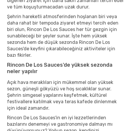
diğerleri ziyaret için daha sakin zamanları tercih eder
ve tüm koşuşturmacadan uzak durur.
Şehrin hareketli atmosferinden hoşlanan biri veya
daha rahat bir tempoda ziyaret etmeyi tercih eden
biri olun, Rincon De Los Sauces her tür gezgin için
sunabileceği bir şeyler sunar. İşte hem yüksek
sezonda hem de düşük sezonda Rincon De Los
Sauces'de keyfini çıkarabileceğiniz aktiviteler için
bazı fikirler.
Rincon De Los Sauces'de yüksek sezonda
neler yapılır
Açık hava meraklıları için mükemmel olan yüksek
sezon, güneşli gökyüzü ve hoş sıcaklıklar sunar.
Şehrin simgesel yapılarını keşfetmek, kültürel
festivallere katılmak veya teras kafede dinlenmek
için ideal zamandır.
Rincon De Los Sauces'in en iyi lezzetlerinden
bazılarını denemeyi ve gastronomiye dalmayı mı
düşünüyorsunuz? Yoğun sezon, kendinizi