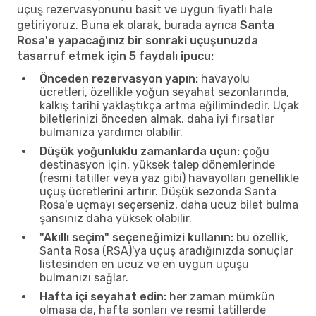
uçuş rezervasyonunu basit ve uygun fiyatlı hale
getiriyoruz. Buna ek olarak, burada ayrıca
Santa
Rosa'e yapacağınız bir sonraki uçuşunuzda
tasarruf etmek için 5 faydalı ipucu:
Önceden rezervasyon yapın:
havayolu
ücretleri, özellikle yoğun seyahat sezonlarında,
kalkış tarihi yaklaştıkça artma eğilimindedir. Uçak
biletlerinizi önceden almak, daha iyi fırsatlar
bulmanıza yardımcı olabilir.
Düşük yoğunluklu zamanlarda uçun:
çoğu
destinasyon için, yüksek talep dönemlerinde
(resmi tatiller veya yaz gibi) havayolları genellikle
uçuş ücretlerini artırır. Düşük sezonda Santa
Rosa'e uçmayı seçerseniz, daha ucuz bilet bulma
şansınız daha yüksek olabilir.
"Akıllı seçim" seçeneğimizi kullanın:
bu özellik,
Santa Rosa (RSA)'ya uçuş aradığınızda sonuçlar
listesinden en ucuz ve en uygun uçuşu
bulmanızı sağlar.
Hafta içi seyahat edin:
her zaman mümkün
olmasa da, hafta sonları ve resmi tatillerde