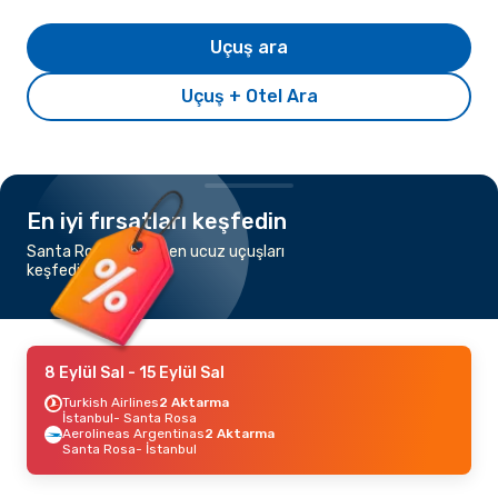
Uçuş ara
Uçuş + Otel Ara
En iyi fırsatları keşfedin
Santa Rosa şehrine en ucuz uçuşları
keşfedin
8 Eylül Sal
- 15 Eylül Sal
Turkish Airlines
2 Aktarma
İstanbul
- Santa Rosa
Aerolineas Argentinas
2 Aktarma
Santa Rosa
- İstanbul