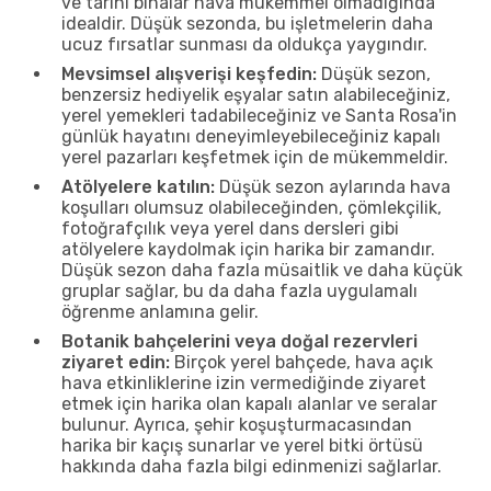
ve tarihi binalar hava mükemmel olmadığında
idealdir. Düşük sezonda, bu işletmelerin daha
ucuz fırsatlar sunması da oldukça yaygındır.
Mevsimsel alışverişi keşfedin:
Düşük sezon,
benzersiz hediyelik eşyalar satın alabileceğiniz,
yerel yemekleri tadabileceğiniz ve Santa Rosa'in
günlük hayatını deneyimleyebileceğiniz kapalı
yerel pazarları keşfetmek için de mükemmeldir.
Atölyelere katılın:
Düşük sezon aylarında hava
koşulları olumsuz olabileceğinden, çömlekçilik,
fotoğrafçılık veya yerel dans dersleri gibi
atölyelere kaydolmak için harika bir zamandır.
Düşük sezon daha fazla müsaitlik ve daha küçük
gruplar sağlar, bu da daha fazla uygulamalı
öğrenme anlamına gelir.
Botanik bahçelerini veya doğal rezervleri
ziyaret edin:
Birçok yerel bahçede, hava açık
hava etkinliklerine izin vermediğinde ziyaret
etmek için harika olan kapalı alanlar ve seralar
bulunur. Ayrıca, şehir koşuşturmacasından
harika bir kaçış sunarlar ve yerel bitki örtüsü
hakkında daha fazla bilgi edinmenizi sağlarlar.