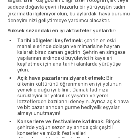
sağlar. İster kuş gözlemciliği, ister fotoğrafçılık veya
sadece doğayla çevrili huzurlu bir yürüyüşün tadını
çıkarmakla ilgileniyor olun, bu aylardaki hava durumu
deneyiminizi geliştirmeye yardımcı olacaktır.
Yüksek sezondaki en iyi aktiviteler şunlardır:
Tarihi bölgeleri keşfetmek:
şehrin en eski
mahallelerinde dolaşın ve mimarisine hayran
kalarak biraz zaman geçirin. Şehrin en simgesel
yapılarının ardındaki büyüleyici hikayeleri
keşfetmek için ana tarihi alanlarda yürüyüşe
çıkın.
Açık hava pazarlarını ziyaret etmek:
Bir
ülkenin kültürünü öğrenmenin en iyi yolunun
yemek olduğu iyi bilinir. Damak tadınıza
sürükleyici bir yolculuk yaşatın ve yerel
lezzetlerden bazılarını deneyin. Ayrıca açık hava
ve bit pazarlarından gurme hediyelik eşyalar
almayı unutmayın!
Konserlere ve festivallere katılmak:
Birçok
şehirde yoğun sezon aylarında çok çeşitli
konserler ve müzik festivalleri