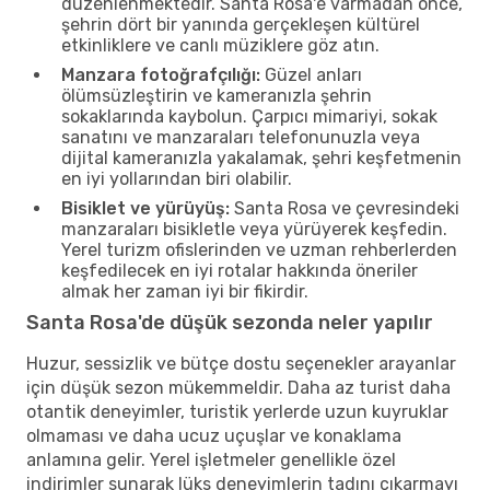
düzenlenmektedir. Santa Rosa'e varmadan önce,
şehrin dört bir yanında gerçekleşen kültürel
etkinliklere ve canlı müziklere göz atın.
Manzara fotoğrafçılığı:
Güzel anları
ölümsüzleştirin ve kameranızla şehrin
sokaklarında kaybolun. Çarpıcı mimariyi, sokak
sanatını ve manzaraları telefonunuzla veya
dijital kameranızla yakalamak, şehri keşfetmenin
en iyi yollarından biri olabilir.
Bisiklet ve yürüyüş:
Santa Rosa ve çevresindeki
manzaraları bisikletle veya yürüyerek keşfedin.
Yerel turizm ofislerinden ve uzman rehberlerden
keşfedilecek en iyi rotalar hakkında öneriler
almak her zaman iyi bir fikirdir.
Santa Rosa'de düşük sezonda neler yapılır
Huzur, sessizlik ve bütçe dostu seçenekler arayanlar
için düşük sezon mükemmeldir. Daha az turist daha
otantik deneyimler, turistik yerlerde uzun kuyruklar
olmaması ve daha ucuz uçuşlar ve konaklama
anlamına gelir. Yerel işletmeler genellikle özel
indirimler sunarak lüks deneyimlerin tadını çıkarmayı