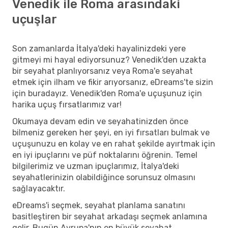
Venedik ile Roma arasındaki
uçuşlar
Son zamanlarda İtalya'deki hayalinizdeki yere
gitmeyi mi hayal ediyorsunuz? Venedik'den uzakta
bir seyahat planlıyorsanız veya Roma'e seyahat
etmek için ilham ve fikir arıyorsanız, eDreams'te sizin
için buradayız. Venedik'den Roma'e uçuşunuz için
harika uçuş fırsatlarımız var!
Okumaya devam edin ve seyahatinizden önce
bilmeniz gereken her şeyi, en iyi fırsatları bulmak ve
uçuşunuzu en kolay ve en rahat şekilde ayırtmak için
en iyi ipuçlarını ve püf noktalarını öğrenin. Temel
bilgilerimiz ve uzman ipuçlarımız, İtalya'deki
seyahatlerinizin olabildiğince sorunsuz olmasını
sağlayacaktır.
eDreams'i seçmek, seyahat planlama sanatını
basitleştiren bir seyahat arkadaşı seçmek anlamına
gelir. Bugün Avrupa'nın en büyük seyahat