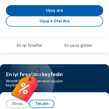
Uçuş ara
Uçuş + Otel Ara
En iyi fırsatlar
En ucuz günler
En iyi fırsatları keşfedin
Venedik’dan Roma’a en ucuz uçuşları
keşfedin
Dönüş
Tek yön