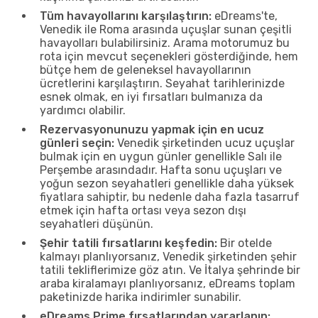
Tüm havayollarını karşılaştırın:
eDreams'te,
Venedik ile Roma arasında uçuşlar sunan çeşitli
havayolları bulabilirsiniz. Arama motorumuz bu
rota için mevcut seçenekleri gösterdiğinde, hem
bütçe hem de geleneksel havayollarının
ücretlerini karşılaştırın. Seyahat tarihlerinizde
esnek olmak, en iyi fırsatları bulmanıza da
yardımcı olabilir.
Rezervasyonunuzu yapmak için en ucuz
günleri seçin:
Venedik şirketinden ucuz uçuşlar
bulmak için en uygun günler genellikle Salı ile
Perşembe arasındadır. Hafta sonu uçuşları ve
yoğun sezon seyahatleri genellikle daha yüksek
fiyatlara sahiptir, bu nedenle daha fazla tasarruf
etmek için hafta ortası veya sezon dışı
seyahatleri düşünün.
Şehir tatili fırsatlarını keşfedin:
Bir otelde
kalmayı planlıyorsanız, Venedik şirketinden şehir
tatili tekliflerimize göz atın. Ve İtalya şehrinde bir
araba kiralamayı planlıyorsanız, eDreams toplam
paketinizde harika indirimler sunabilir.
eDreams Prime fırsatlarından yararlanın: