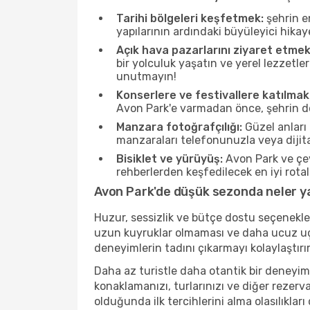
Tarihi bölgeleri keşfetmek:
şehrin e
yapılarının ardındaki büyüleyici hikay
Açık hava pazarlarını ziyaret etmek
bir yolculuk yaşatın ve yerel lezzetle
unutmayın!
Konserlere ve festivallere katılmak
Avon Park'e varmadan önce, şehrin dör
Manzara fotoğrafçılığı:
Güzel anları 
manzaraları telefonunuzla veya dijital
Bisiklet ve yürüyüş:
Avon Park ve çev
rehberlerden keşfedilecek en iyi rotala
Avon Park'de düşük sezonda neler ya
Huzur, sessizlik ve bütçe dostu seçenekle
uzun kuyruklar olmaması ve daha ucuz uçuş
deneyimlerin tadını çıkarmayı kolaylaştırır
Daha az turistle daha otantik bir deneyim
konaklamanızı, turlarınızı ve diğer rezerv
olduğunda ilk tercihlerini alma olasılıklar