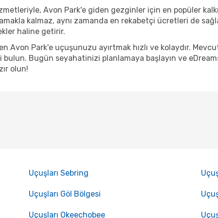
metleriyle, Avon Park'e giden gezginler için en popüler kalkış
lamakla kalmaz, aynı zamanda en rekabetçi ücretleri de sağl
ler haline getirir.
nden Avon Park'e uçuşunuzu ayırtmak hızlı ve kolaydır. Mevc
 bulun. Bugün seyahatinizi planlamaya başlayın ve eDreams a
ır olun!
Uçuşları Sebring
Uçuş
Uçuşları Göl Bölgesi
Uçuş
Uçuşları Okeechobee
Uçuş