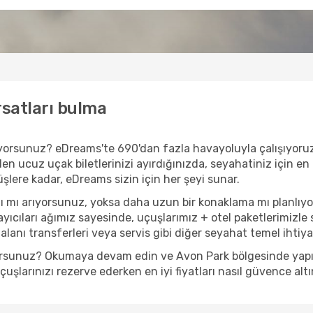
rsatları bulma
arıyorsunuz? eDreams'te 690'dan fazla havayoluyla çalışıyor
en ucuz uçak biletlerinizi ayırdığınızda, seyahatiniz için en 
nüşlere kadar, eDreams sizin için her şeyi sunar.
ı mı arıyorsunuz, yoksa daha uzun bir konaklama mı planlıy
yıcıları ağımız sayesinde, uçuşlarımız + otel paketlerimizle s
anı transferleri veya servis gibi diğer seyahat temel ihtiyaçl
yorsunuz? Okumaya devam edin ve Avon Park bölgesinde yapılac
şlarınızı rezerve ederken en iyi fiyatları nasıl güvence altı