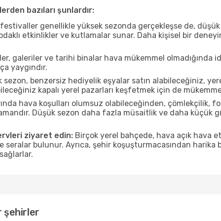
erden bazıları şunlardır:
estivaller genellikle yüksek sezonda gerçekleşse de, düşük 
aklı etkinlikler ve kutlamalar sunar. Daha kişisel bir deney
r, galeriler ve tarihi binalar hava mükemmel olmadığında id
ça yaygındır.
sezon, benzersiz hediyelik eşyalar satın alabileceğiniz, yer
ileceğiniz kapalı yerel pazarları keşfetmek için de mükemmel
nda hava koşulları olumsuz olabileceğinden, çömlekçilik, foto
 zamandır. Düşük sezon daha fazla müsaitlik ve daha küçük g
rvleri ziyaret edin:
Birçok yerel bahçede, hava açık hava etk
ve seralar bulunur. Ayrıca, şehir koşuşturmacasından harika bi
sağlarlar.
 şehirler