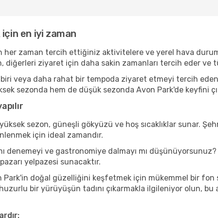
için en iyi zaman
n her zaman tercih ettiğiniz aktivitelere ve yerel hava durum
, diğerleri ziyaret için daha sakin zamanları tercih eder v
iri veya daha rahat bir tempoda ziyaret etmeyi tercih eden b
ksek sezonda hem de düşük sezonda Avon Park'de keyfini çıkara
apılır
yüksek sezon, güneşli gökyüzü ve hoş sıcaklıklar sunar. Şehr
inlenmek için ideal zamandır.
arını denemeyi ve gastronomiye dalmayı mı düşünüyorsunuz? 
 pazarı yelpazesi sunacaktır.
Park'in doğal güzelliğini keşfetmek için mükemmel bir fon sağ
 huzurlu bir yürüyüşün tadını çıkarmakla ilgileniyor olun, b
ardır: