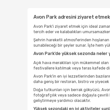
Avon Park adresini ziyaret etmek 
Avon Park'i ziyaret etmek için ideal zama
tercih eder ve kalabalıkları umursamazken
Şehrin hareketli atmosferinden hoşlanan b
sunabileceği bir şeyler sunar. İşte hem yü
Avon Park'de yüksek sezonda neler y
Açık hava meraklıları için mükemmel olan 
festivallere katılmak veya teras kafede d
Avon Park'in en iyi lezzetlerinden bazıl
daha geniş bir restoran, bistro ve yiyecek
Doğa tutkunları için berrak gökyüzü, Avon 
fotoğrafçılık veya sadece doğayla çevrili
geliştirmeye yardımcı olacaktır.
Yüksek sezondaki en iyi aktiviteler şunl