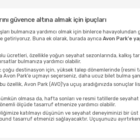
rını güvence altına almak için ipuçları
uçuşları bulmanıza yardımcı olmak için binlerce havayolundan
e getiriyoruz. Buna ek olarak, burada ayrıca
Avon Park'e ya
u ücretleri, özellikle yoğun seyahat sezonlarında, kalkış tar
ırsatlar bulmanıza yardımcı olabilir.
:
çoğu destinasyon için, yüksek talep dönemlerinde (resmi tati
da Avon Park'e uçmayı seçerseniz, daha ucuz bilet bulma şans
bu özellik, Avon Park (AVO)'ya uçuş aradığınızda sonuçlar 
mkün olmasa da, hafta sonları ve resmi tatillerde seyaha
nemli ölçüde tasarruf etmenize yardımcı olabilir.
liğimize katılmayı düşünün ve seyahat deneyiminizi bir üst 
 pound tasarruf etmenizi sağlayacaktır. Uçuşunuzu ayırtırke