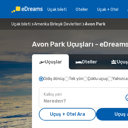
Uçak bi̇leti̇
Oteller
Uçak + Otel
Uçak bileti
Amerika Birleşik Devletleri
Avon Park
Avon Park Uçuşları - eDreams i
Uçuşlar
Oteller
Uçuş
Gidiş dönüş
Tek yön
Çoklu uçuş
Yalnızca
Kalkış yeri
Uçuş + Otel Ara
Uçuş 