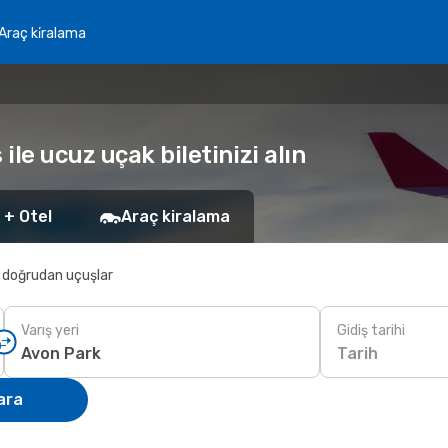
Araç ki̇ralama
le ucuz uçak biletinizi alın
 + Otel
Araç kiralama
 doğrudan uçuşlar
Varış yeri
Gidiş tarihi
Tarih
ara