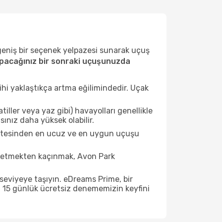
 geniş bir seçenek yelpazesi sunarak uçuş
pacağınız bir sonraki uçuşunuzda
ihi yaklaştıkça artma eğilimindedir. Uçak
ller veya yaz gibi) havayolları genellikle
ınız daha yüksek olabilir.
listesinden en ucuz ve en uygun uçuşu
t etmekten kaçınmak, Avon Park
seviyeye taşıyın. eDreams Prime, bir
n 15 günlük ücretsiz denememizin keyfini