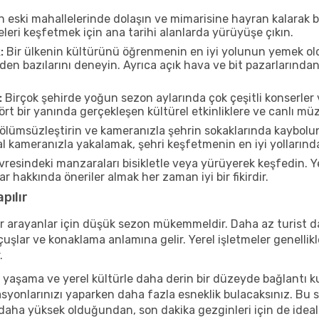
n eski mahallelerinde dolaşın ve mimarisine hayran kalarak 
eleri keşfetmek için ana tarihi alanlarda yürüyüşe çıkın.
:
Bir ülkenin kültürünü öğrenmenin en iyi yolunun yemek oldu
rden bazılarını deneyin. Ayrıca açık hava ve bit pazarlarınd
:
Birçok şehirde yoğun sezon aylarında çok çeşitli konserler 
t bir yanında gerçekleşen kültürel etkinliklere ve canlı müz
ölümsüzleştirin ve kameranızla şehrin sokaklarında kaybolun
 kameranızla yakalamak, şehri keşfetmenin en iyi yollarından 
resindeki manzaraları bisikletle veya yürüyerek keşfedin. Y
r hakkında öneriler almak her zaman iyi bir fikirdir.
pılır
r arayanlar için düşük sezon mükemmeldir. Daha az turist da
lar ve konaklama anlamına gelir. Yerel işletmeler genellikle
.
 yaşama ve yerel kültürle daha derin bir düzeyde bağlantı k
asyonlarınızı yaparken daha fazla esneklik bulacaksınız. Bu 
ı daha yüksek olduğundan, son dakika gezginleri için de ideal