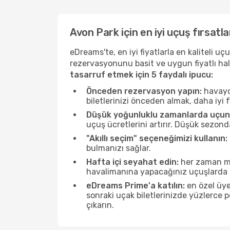
Avon Park için en iyi uçuş fırsatla
eDreams'te, en iyi fiyatlarla en kaliteli 
rezervasyonunu basit ve uygun fiyatlı hal
tasarruf etmek için 5 faydalı ipucu:
Önceden rezervasyon yapın:
havayol
biletlerinizi önceden almak, daha iyi f
Düşük yoğunluklu zamanlarda uçun
uçuş ücretlerini artırır. Düşük sezon
"Akıllı seçim" seçeneğimizi kullanın:
bulmanızı sağlar.
Hafta içi seyahat edin:
her zaman mü
havalimanına yapacağınız uçuşlarda ö
eDreams Prime'a katılın:
en özel üye
sonraki uçak biletlerinizde yüzlerce
çıkarın.