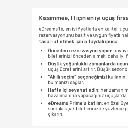
Kissimmee, Fl için en iyi uçuş fırs
eDreams'te, en iyi fiyatlarla en kaliteli 
rezervasyonunu basit ve uygun fiyatlı hal
tasarruf etmek için 5 faydalı ipucu:
Önceden rezervasyon yapın:
havayol
biletlerinizi önceden almak, daha iyi f
Düşük yoğunluklu zamanlarda uçun
uçuş ücretlerini artırır. Düşük sezon
"Akıllı seçim" seçeneğimizi kullanın:
bulmanızı sağlar.
Hafta içi seyahat edin:
her zaman mü
havalimanına yapacağınız uçuşlarda ö
eDreams Prime'a katılın:
en özel üye
sonraki uçak biletlerinizde yüzlerce
çıkarın.