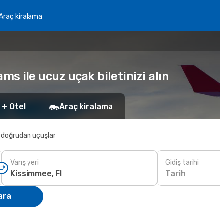
Araç ki̇ralama
ms ile ucuz uçak biletinizi alın
 + Otel
Araç kiralama
 doğrudan uçuşlar
Varış yeri
Gidiş tarihi
Tarih
ara