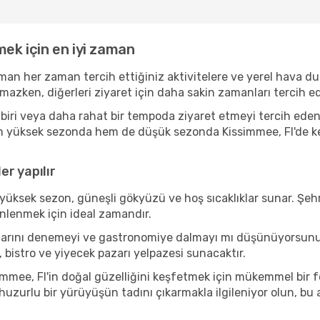
mek için en iyi zaman
aman her zaman tercih ettiğiniz aktivitelere ve yerel hava d
amazken, diğerleri ziyaret için daha sakin zamanları tercih
iri veya daha rahat bir tempoda ziyaret etmeyi tercih eden b
em yüksek sezonda hem de düşük sezonda Kissimmee, Fl'de keyf
r yapılır
yüksek sezon, güneşli gökyüzü ve hoş sıcaklıklar sunar. Şehr
inlenmek için ideal zamandır.
azılarını denemeyi ve gastronomiye dalmayı mı düşünüyorsun
, bistro ve yiyecek pazarı yelpazesi sunacaktır.
mmee, Fl'in doğal güzelliğini keşfetmek için mükemmel bir fon
 huzurlu bir yürüyüşün tadını çıkarmakla ilgileniyor olun, b