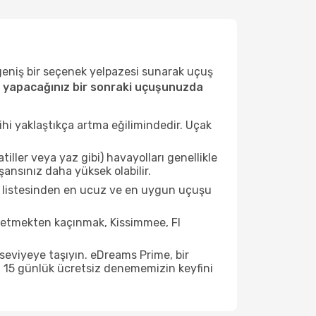
 geniş bir seçenek yelpazesi sunarak uçuş
e yapacağınız bir sonraki uçuşunuzda
ihi yaklaştıkça artma eğilimindedir. Uçak
ller veya yaz gibi) havayolları genellikle
ansınız daha yüksek olabilir.
ar listesinden en ucuz ve en uygun uçuşu
 etmekten kaçınmak, Kissimmee, Fl
seviyeye taşıyın. eDreams Prime, bir
n 15 günlük ücretsiz denememizin keyfini