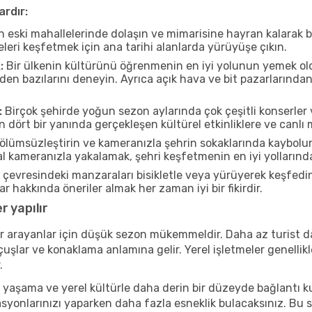
ardır:
n eski mahallelerinde dolaşın ve mimarisine hayran kalarak 
eleri keşfetmek için ana tarihi alanlarda yürüyüşe çıkın.
:
Bir ülkenin kültürünü öğrenmenin en iyi yolunun yemek oldu
rden bazılarını deneyin. Ayrıca açık hava ve bit pazarlarınd
:
Birçok şehirde yoğun sezon aylarında çok çeşitli konserler 
 dört bir yanında gerçekleşen kültürel etkinliklere ve canlı 
ölümsüzleştirin ve kameranızla şehrin sokaklarında kaybolun
 kameranızla yakalamak, şehri keşfetmenin en iyi yollarından 
 çevresindeki manzaraları bisikletle veya yürüyerek keşfedi
r hakkında öneriler almak her zaman iyi bir fikirdir.
 yapılır
r arayanlar için düşük sezon mükemmeldir. Daha az turist da
lar ve konaklama anlamına gelir. Yerel işletmeler genellikle
.
 yaşama ve yerel kültürle daha derin bir düzeyde bağlantı k
asyonlarınızı yaparken daha fazla esneklik bulacaksınız. Bu 