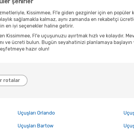
üler şehirler
metleriyle, Kissimmee, Fl'e giden gezginler için en popüler ka
olaylık sağlamakla kalmaz, aynı zamanda en rekabetçi ücretl
n en iyi seçenekler haline getirir.
den Kissimmee, Fl'e uçuşunuzu ayırtmak hızlı ve kolaydır. M
ı ve ücreti bulun. Bugün seyahatinizi planlamaya başlayın ve
keşfetmeye hazır olun!
er rotalar
Uçuşları Orlando
Uçuş
Uçuşları Bartow
Uçuş