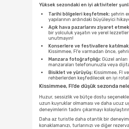
Yüksek sezondaki en iyi aktiviteler şunl
Tarihi bölgeleri keşfetmek:
şehrin e
yapılarının ardındaki büyüleyici hikay
Açık hava pazarlarını ziyaret etmek
bir yolculuk yaşatın ve yerel lezzetle
unutmayın!
Konserlere ve festivallere katılmak
Kissimmee, Fl'e varmadan önce, şehrin
Manzara fotoğrafçılığı:
Güzel anları 
manzaraları telefonunuzla veya dijital
Bisiklet ve yürüyüş:
Kissimmee, Fl ve
rehberlerden keşfedilecek en iyi rotala
Kissimmee, Fl'de düşük sezonda neler
Huzur, sessizlik ve bütçe dostu seçenekle
uzun kuyruklar olmaması ve daha ucuz uçuş
deneyimlerin tadını çıkarmayı kolaylaştırır
Daha az turistle daha otantik bir deneyim
konaklamanızı, turlarınızı ve diğer rezerv