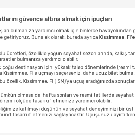
atlarını güvence altına almak için ipuçları
uçuşları bulmanıza yardımcı olmak için binlerce havayolundan
e getiriyoruz. Buna ek olarak, burada ayrıca
Kissimmee, Fl'
u ücretleri, özellikle yoğun seyahat sezonlarında, kalkış tar
ırsatlar bulmanıza yardımcı olabilir.
:
çoğu destinasyon için, yüksek talep dönemlerinde (resmi tati
da Kissimmee, Fl'e uçmayı seçerseniz, daha ucuz bilet bulma ş
bu özellik, Kissimmee, Fl (ISM)'ya uçuş aradığınızda sonuçl
mkün olmasa da, hafta sonları ve resmi tatillerde seyahat
nemli ölçüde tasarruf etmenize yardımcı olabilir.
liğimize katılmayı düşünün ve seyahat deneyiminizi bir üst 
 pound tasarruf etmenizi sağlayacaktır. Uçuşunuzu ayırtırke