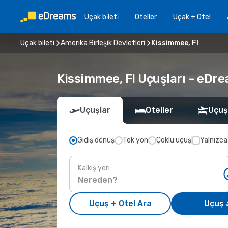
Uçak bi̇leti̇
Oteller
Uçak + Otel
Uçak bileti
Amerika Birleşik Devletleri
Kissimmee, Fl
Kissimmee, Fl Uçuşları - eDrea
Uçuşlar
Oteller
Uçuş
Gidiş dönüş
Tek yön
Çoklu uçuş
Yalnızca
Kalkış yeri
Uçuş + Otel Ara
Uçuş 