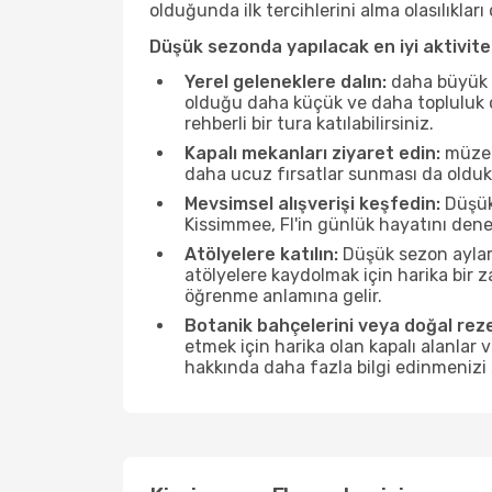
olduğunda ilk tercihlerini alma olasılıklar
Düşük sezonda yapılacak en iyi aktivitel
Yerel geleneklere dalın:
daha büyük f
olduğu daha küçük ve daha topluluk od
rehberli bir tura katılabilirsiniz.
Kapalı mekanları ziyaret edin:
müzele
daha ucuz fırsatlar sunması da olduk
Mevsimsel alışverişi keşfedin:
Düşük 
Kissimmee, Fl'in günlük hayatını dene
Atölyelere katılın:
Düşük sezon ayları
atölyelere kaydolmak için harika bir
öğrenme anlamına gelir.
Botanik bahçelerini veya doğal reze
etmek için harika olan kapalı alanlar 
hakkında daha fazla bilgi edinmenizi 