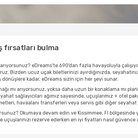
ş fırsatları bulma
 mi arıyorsunuz? eDreams'te 690'dan fazla havayoluyla çalışı
ruz. Bizden ucuz uçak biletlerinizi ayırdığınızda, seyahatiniz 
iş dönüşlere kadar, eDreams sizin için her şeyi sunar.
amağı mı arıyorsunuz, yoksa daha uzun bir konaklama mı pla
eyahat sağlayıcıları ağımız sayesinde, uçuşlarımız + otel pak
tleri, havaalanı transferleri veya servis gibi diğer seyahat t
yorsunuz? Okumaya devam edin ve Kissimmee, Fl bölgesinde yap
uçuşlarınızı rezerve ederken en iyi fiyatları nasıl güvence a