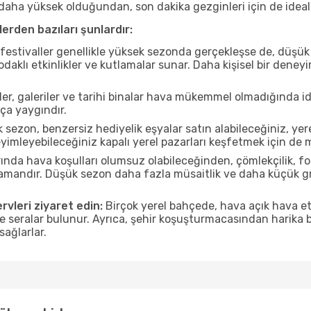
ı daha yüksek olduğundan, son dakika gezginleri için de ideal
erden bazıları şunlardır:
estivaller genellikle yüksek sezonda gerçekleşse de, düşük 
aklı etkinlikler ve kutlamalar sunar. Daha kişisel bir deney
r, galeriler ve tarihi binalar hava mükemmel olmadığında id
ça yaygındır.
sezon, benzersiz hediyelik eşyalar satın alabileceğiniz, yer
yimleyebileceğiniz kapalı yerel pazarları keşfetmek için de
nda hava koşulları olumsuz olabileceğinden, çömlekçilik, foto
 zamandır. Düşük sezon daha fazla müsaitlik ve daha küçük g
rvleri ziyaret edin:
Birçok yerel bahçede, hava açık hava etk
ve seralar bulunur. Ayrıca, şehir koşuşturmacasından harika bi
sağlarlar.