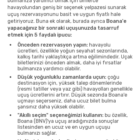
bulmanıza yardımcı olmak için binlerce
havayolundan geniş bir seçenek yelpazesi sunarak
uçuş rezervasyonunu basit ve uygun fiyatlı hale
getiriyoruz. Buna ek olarak, burada ayrıca
Boana'e
yapacağınız bir sonraki uçuşunuzda tasarruf
etmek için 5 faydalı ipucu:
Önceden rezervasyon yapın:
havayolu
ücretleri, özellikle yoğun seyahat sezonlarında,
kalkış tarihi yaklaştıkça artma eğilimindedir. Uçak
biletlerinizi önceden almak, daha iyi fırsatlar
bulmanıza yardımcı olabilir.
Düşük yoğunluklu zamanlarda uçun:
çoğu
destinasyon için, yüksek talep dönemlerinde
(resmi tatiller veya yaz gibi) havayolları genellikle
uçuş ücretlerini artırır. Düşük sezonda Boana'e
uçmayı seçerseniz, daha ucuz bilet bulma
şansınız daha yüksek olabilir.
"Akıllı seçim" seçeneğimizi kullanın:
bu özellik,
Boana (BNV)'ya uçuş aradığınızda sonuçlar
listesinden en ucuz ve en uygun uçuşu
bulmanızı sağlar.