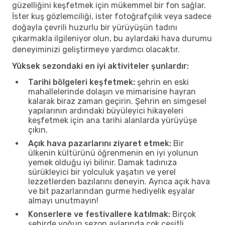
güzelliğini keşfetmek için mükemmel bir fon sağlar.
İster kuş gözlemciliği, ister fotoğrafçılık veya sadece
doğayla çevrili huzurlu bir yürüyüşün tadını
çıkarmakla ilgileniyor olun, bu aylardaki hava durumu
deneyiminizi geliştirmeye yardımcı olacaktır.
Yüksek sezondaki en iyi aktiviteler şunlardır:
Tarihi bölgeleri keşfetmek:
şehrin en eski
mahallelerinde dolaşın ve mimarisine hayran
kalarak biraz zaman geçirin. Şehrin en simgesel
yapılarının ardındaki büyüleyici hikayeleri
keşfetmek için ana tarihi alanlarda yürüyüşe
çıkın.
Açık hava pazarlarını ziyaret etmek:
Bir
ülkenin kültürünü öğrenmenin en iyi yolunun
yemek olduğu iyi bilinir. Damak tadınıza
sürükleyici bir yolculuk yaşatın ve yerel
lezzetlerden bazılarını deneyin. Ayrıca açık hava
ve bit pazarlarından gurme hediyelik eşyalar
almayı unutmayın!
Konserlere ve festivallere katılmak:
Birçok
şehirde yoğun sezon aylarında çok çeşitli