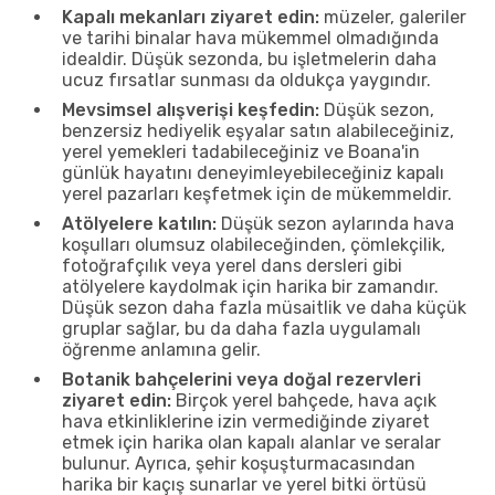
Kapalı mekanları ziyaret edin:
müzeler, galeriler
ve tarihi binalar hava mükemmel olmadığında
idealdir. Düşük sezonda, bu işletmelerin daha
ucuz fırsatlar sunması da oldukça yaygındır.
Mevsimsel alışverişi keşfedin:
Düşük sezon,
benzersiz hediyelik eşyalar satın alabileceğiniz,
yerel yemekleri tadabileceğiniz ve Boana'in
günlük hayatını deneyimleyebileceğiniz kapalı
yerel pazarları keşfetmek için de mükemmeldir.
Atölyelere katılın:
Düşük sezon aylarında hava
koşulları olumsuz olabileceğinden, çömlekçilik,
fotoğrafçılık veya yerel dans dersleri gibi
atölyelere kaydolmak için harika bir zamandır.
Düşük sezon daha fazla müsaitlik ve daha küçük
gruplar sağlar, bu da daha fazla uygulamalı
öğrenme anlamına gelir.
Botanik bahçelerini veya doğal rezervleri
ziyaret edin:
Birçok yerel bahçede, hava açık
hava etkinliklerine izin vermediğinde ziyaret
etmek için harika olan kapalı alanlar ve seralar
bulunur. Ayrıca, şehir koşuşturmacasından
harika bir kaçış sunarlar ve yerel bitki örtüsü