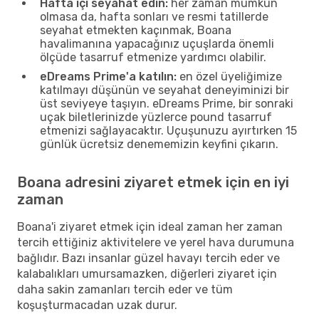
Hafta içi seyahat edin:
her zaman mümkün
olmasa da, hafta sonları ve resmi tatillerde
seyahat etmekten kaçınmak, Boana
havalimanına yapacağınız uçuşlarda önemli
ölçüde tasarruf etmenize yardımcı olabilir.
eDreams Prime'a katılın:
en özel üyeliğimize
katılmayı düşünün ve seyahat deneyiminizi bir
üst seviyeye taşıyın. eDreams Prime, bir sonraki
uçak biletlerinizde yüzlerce pound tasarruf
etmenizi sağlayacaktır. Uçuşunuzu ayırtırken 15
günlük ücretsiz denememizin keyfini çıkarın.
Boana adresini ziyaret etmek için en iyi
zaman
Boana'i ziyaret etmek için ideal zaman her zaman
tercih ettiğiniz aktivitelere ve yerel hava durumuna
bağlıdır. Bazı insanlar güzel havayı tercih eder ve
kalabalıkları umursamazken, diğerleri ziyaret için
daha sakin zamanları tercih eder ve tüm
koşuşturmacadan uzak durur.